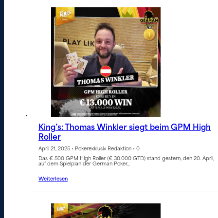
King’s: Thomas Winkler siegt beim GPM High
Roller
April 21, 2025 • Pokerexklusiv Redaktion • 0
Das € 500 GPM High Roller (€ 30.000 GTD) stand gestern, den 20. April,
auf dem Spielplan der German Poker…
Weiterlesen