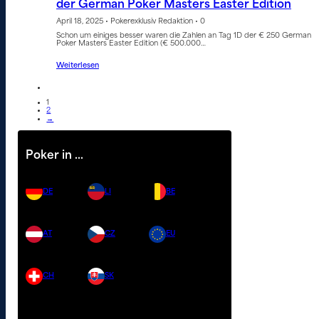
der German Poker Masters Easter Edition
April 18, 2025 • Pokerexklusiv Redaktion • 0
Schon um einiges besser waren die Zahlen an Tag 1D der € 250 German
Poker Masters Easter Edition (€ 500.000…
Weiterlesen
1
2
→
Poker in …
DE
LI
BE
AT
CZ
EU
CH
SK