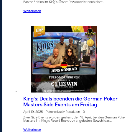
Easter Edition im King's Resort Rozvadov ist noch nicht…
Weiterlesen
King’s: Deals beenden die German Poker
Masters Side Events am Freitag
April 19, 2025 • Pokerexklusiv Redaktion • 0
Zwei Side Events wurden gestern, den 18. April, bei den German Poker
Masters im King's Resort Rozvadov angeboten. Sowohl das…
Weiterlesen