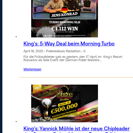
King’s: 5-Way Deal beim Morning Turbo
April 18, 2025 • Pokerexklusiv Redaktion • 0
Für die Frühaufsteher gab es gestern, den 17. April, im King's Resort
Rozvadov als Side Event der German Poker Masters…
Weiterlesen
King’s: Yannick Möhle ist der neue Chipleader