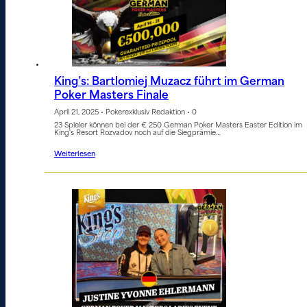
King’s: Bartlomiej Muzacz führt im German
Poker Masters Finale
April 21, 2025 • Pokerexklusiv Redaktion • 0
23 Spieler können bei der € 250 German Poker Masters Easter Edition im
King's Resort Rozvadov noch auf die Siegprämie…
Weiterlesen