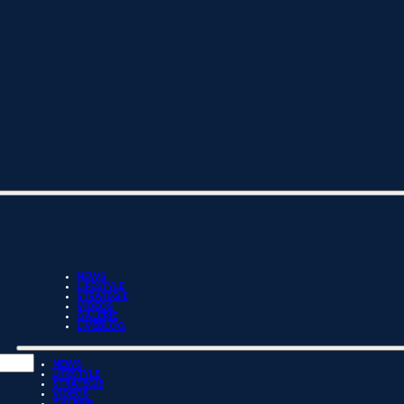
NEWS
LIFESTYLE
STRATEGIE
VIDEOS
GALERIE
LIVEBLOG
NEWS
LIFESTYLE
STRATEGIE
VIDEOS