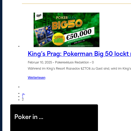
King’s Prag: Pokerman Big 50 lock
Februar 10, 2025 • Pokerexklusiv Redaktion • 0
Während im King's Resort Rozvadov $ZTO$ zu Gast sind, wird im King
Weiterlesen
←
1
2
Poker in …