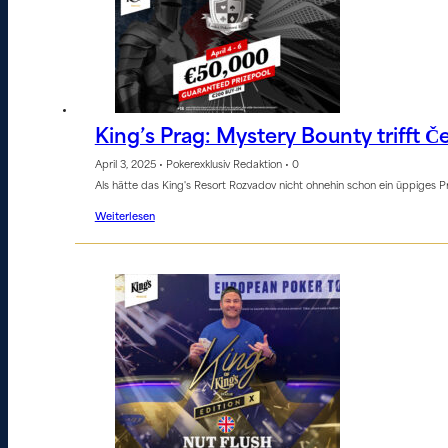
King’s Prag: Mystery Bounty trifft 
April 3, 2025 • Pokerexklusiv Redaktion • 0
Als hätte das King's Resort Rozvadov nicht ohnehin schon ein üppiges
Weiterlesen