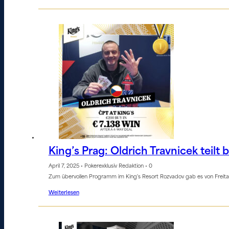
King’s Prag: Oldrich Travnicek teilt
April 7, 2025 • Pokerexklusiv Redaktion • 0
Zum übervollen Programm im King's Resort Rozvadov gab es von Freitag b
Weiterlesen