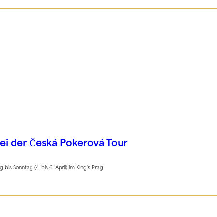
 bei der Česká Pokerová Tour
is Sonntag (4. bis 6. April) im King's Prag…