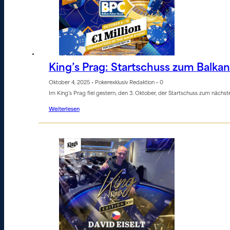
King’s Prag: Startschuss zum Balkan
Oktober 4, 2025 • Pokerexklusiv Redaktion • 0
Im King's Prag fiel gestern, den 3. Oktober, der Startschuss zum nächst
Weiterlesen