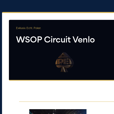
Exklusiv. Echt. Poker.
WSOP Circuit Venlo