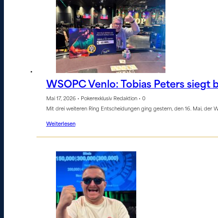
WSOPC Venlo: Tobias Peters siegt b
Mai 17, 2026 • Pokerexklusiv Redaktion • 0
Mit drei weiteren Ring Entscheidungen ging gestern, den 16. Mai, der 
Weiterlesen