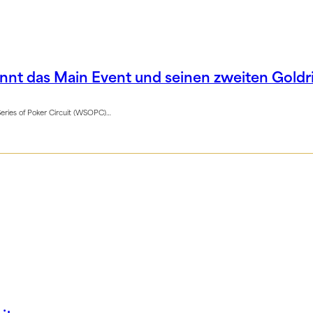
nt das Main Event und seinen zweiten Goldr
Series of Poker Circuit (WSOPC)…