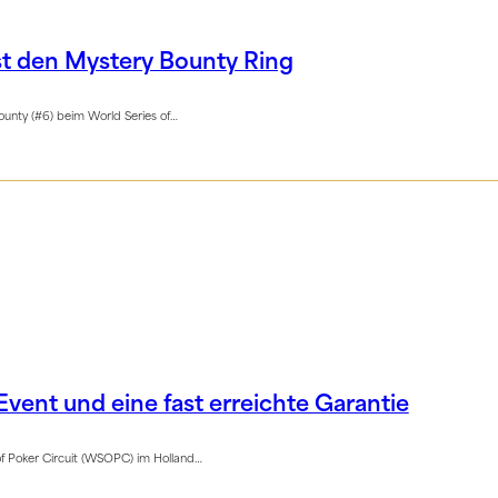
t den Mystery Bounty Ring
unty (#6) beim World Series of…
ent und eine fast erreichte Garantie
 of Poker Circuit (WSOPC) im Holland…