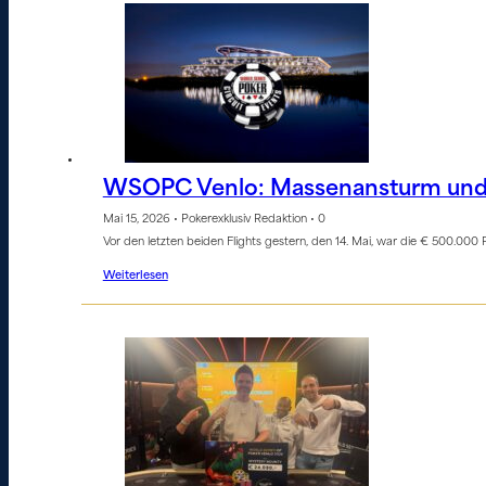
WSOPC Venlo: Massenansturm und m
Mai 15, 2026 • Pokerexklusiv Redaktion • 0
Vor den letzten beiden Flights gestern, den 14. Mai, war die € 500.000
Weiterlesen