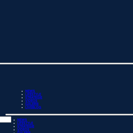
NEWS
LIFESTYLE
STRATEGIE
VIDEOS
GALERIE
LIVEBLOG
NEWS
LIFESTYLE
STRATEGIE
VIDEOS