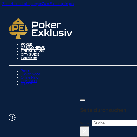
Zum Hauptinhalt springen
Zum Footer springen
POKER
CASINO NEWS
ONLINE NEWS
CITY GUIDE
TURNIERE
Poker
Casino News
Online News
City Guide
Turniere
Seite durchsuchen
Suchen
×