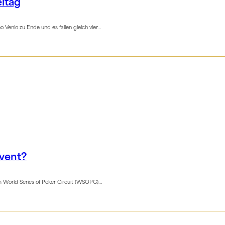
itag
 Venlo zu Ende und es fallen gleich vier…
vent?
im World Series of Poker Circuit (WSOPC)…