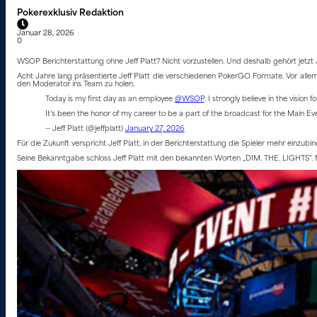
Pokerexklusiv Redaktion
Januar 28, 2026
0
WSOP Berichterstattung ohne Jeff Platt? Nicht vorzustellen. Und deshalb gehört jetz
Acht Jahre lang präsentierte Jeff Platt die verschiedenen PokerGO Formate. Vor alle
den Moderator ins Team zu holen.
Today is my first day as an employee
@WSOP
. I strongly believe in the vision
It’s been the honor of my career to be a part of the broadcast for the Main Ev
— Jeff Platt (@jeffplatt)
January 27, 2026
Für die Zukunft verspricht Jeff Platt, in der Berichterstattung die Spieler mehr ei
Seine Bekanntgabe schloss Jeff Platt mit den bekannten Worten „DIM. THE. LIGHTS“. M