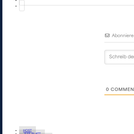
Abonniere
0
COMMEN
HOST
JEFF PLATT