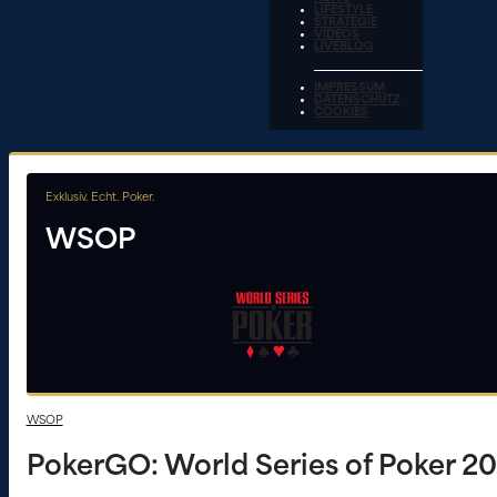
LIFESTYLE
STRATEGIE
VIDEOS
LIVEBLOG
IMPRESSUM
DATENSCHUTZ
COOKIES
Exklusiv. Echt. Poker.
WSOP
WSOP
PokerGO: World Series of Poker 20