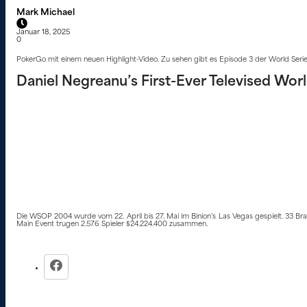
Mark Michael
Januar 18, 2025
0
PokerGo mit einem neuen Highlight-Video. Zu sehen gibt es Episode 3 der World Serie
Daniel Negreanu’s First-Ever Televised World
Die WSOP 2004 wurde vom 22. April bis 27. Mai im Binion’s Las Vegas gespielt. 33 Br
Main Event trugen 2.576 Spieler $24.224.400 zusammen.