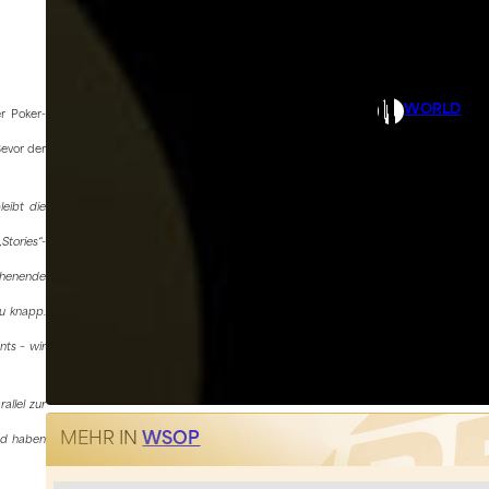
WORLD
r Poker-
Bevor der
eibt die
Stories“-
chenende
zu knapp.
nts – wir
allel zur
MEHR IN
WSOP
nd haben