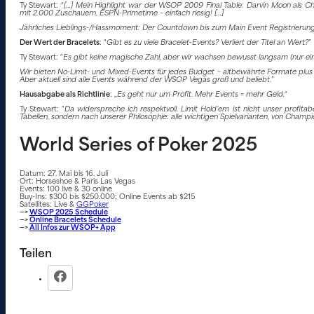
Ty Stewart: “
[…] Mein Highlight war der WSOP 2009 Final Table: Darvin Moon als Chara
mit 2.000 Zuschauern, ESPN-Primetime – einfach riesig! […]
Jährliches Lieblings-/Hassmoment: Der Countdown bis zum Main Event Registrierungssc
Der Wert der Bracelets
: “
Gibt es zu viele Bracelet-Events? Verliert der Titel an Wert?
”
Ty Stewart: “
Es gibt keine magische Zahl, aber wir wachsen bewusst langsam (nur ein zu
Wir bieten No-Limit- und Mixed-Events für jedes Budget – altbewährte Formate plus ne
Aber aktuell sind alle Events während der WSOP Vegas groß und beliebt.
”
Hausabgabe als Richtlinie
: „
Es geht nur um Profit. Mehr Events = mehr Geld.
“
Ty Stewart: “
Da widerspreche ich respektvoll. Limit Hold’em ist nicht unser profitab
Tabellen, sondern nach unserer Philosophie: alle wichtigen Spielvarianten, von Champi
World Series of Poker 2025
Datum: 27. Mai bis 16. Juli
Ort: Horseshoe & Paris Las Vegas
Events: 100 live & 30 online
Buy-Ins: $300 bis $250.000; Online Events ab $215
Satellites: Live &
GGPoker
—>
WSOP 2025 Schedule
—>
Online Bracelets Schedule
—>
All Infos zur WSOP+ App
Teilen