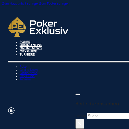
Zum Hauptinhalt springen
Zum Footer springen
POKER
CASINO NEWS
ONLINE NEWS
CITY GUIDE
TURNIERE
Poker
Casino News
Online News
City Guide
Turniere
Seite durchsuchen
Suchen
×