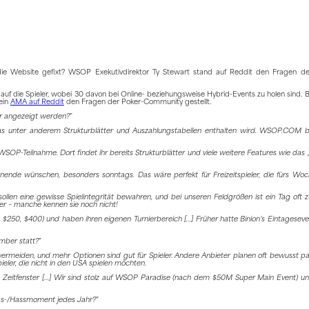
ie Website gefixt? WSOP Exekutivdirektor Ty Stewart stand auf Reddit den Fragen de
 auf die Spieler, wobei 30 davon bei Online- beziehungsweise Hybrid-Events zu holen sind. 
ein
AMA auf Reddit
den Fragen der Poker-Community gestellt.
er angezeigt werden?
”
 unter anderem Strukturblätter und Auszahlungstabellen enthalten wird. WSOP.COM bl
SOP-Teilnahme. Dort findet ihr bereits Strukturblätter und viele weitere Features wie das „
nde wünschen, besonders sonntags. Das wäre perfekt für Freizeitspieler, die fürs Wo
sollen eine gewisse Spielintegrität bewahren, und bei unseren Feldgrößen ist ein Tag oft 
r – manche kennen sie noch nicht!
0, $250, $400) und haben ihren eigenen Turnierbereich […] Früher hatte Binion’s Eintageseve
mber statt?
”
rmeiden, und mehr Optionen sind gut für Spieler. Andere Anbieter planen oft bewusst par
pieler, die nicht in den USA spielen möchten.
s Zeitfenster […] Wir sind stolz auf WSOP Paradise (nach dem $50M Super Main Event) u
gs-/Hassmoment jedes Jahr?
”