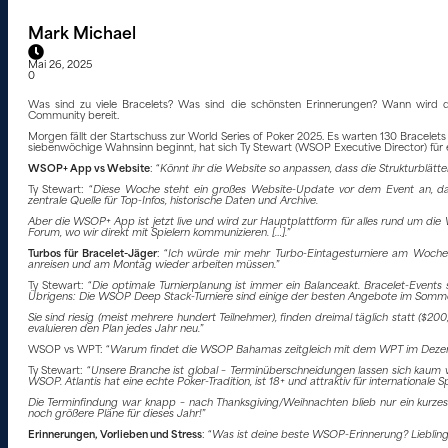
Mark Michael
Mai 26, 2025
0
Was sind zu viele Bracelets? Was sind die schönsten Erinnerungen? Wann wird d
Community bereit.
Morgen fällt der Startschuss zur World Series of Poker 2025. Es warten 130 Bracelets
siebenwöchige Wahnsinn beginnt, hat sich Ty Stewart (WSOP Executive Director) für 
WSOP+ App vs Website
: “
Könnt ihr die Website so anpassen, dass die Strukturblätt
Ty Stewart: “
Diese Woche steht ein großes Website-Update vor dem Event an, das
zentrale Quelle für Top-Infos, historische Daten und Archive.
Aber die WSOP+ App ist jetzt live und wird zur Hauptplattform für alles rund um die W
Forum, wo wir direkt mit Spielern kommunizieren. […].
”
Turbos für Bracelet-Jäger
: “
Ich würde mir mehr Turbo-Eintagesturniere am Wochene
anreisen und am Montag wieder arbeiten müssen.
”
Ty Stewart: “
Die optimale Turnierplanung ist immer ein Balanceakt. Bracelet-Events 
Übrigens: Die WSOP Deep Stack-Turniere sind einige der besten Angebote im Somme
Sie sind riesig (meist mehrere hundert Teilnehmer), finden dreimal täglich statt ($20
evaluieren den Plan jedes Jahr neu.
”
WSOP vs WPT: “
Warum findet die WSOP Bahamas zeitgleich mit dem WPT im Deze
Ty Stewart: “
Unsere Branche ist global – Terminüberschneidungen lassen sich kaum ve
WSOP. Atlantis hat eine echte Poker-Tradition, ist 18+ und attraktiv für internationale S
Die Terminfindung war knapp – nach Thanksgiving/Weihnachten blieb nur ein kurze
noch größere Pläne für dieses Jahr!
”
Erinnerungen, Vorlieben und Stress
: “
Was ist deine beste WSOP-Erinnerung? Lieblin