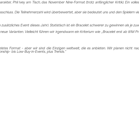
kter, Phil Ivey am Tisch, das November Nine-Format (trotz anfänglicher Kritik). Ein volle
hluss. Die Teilnehmerzahl wird überbewertet, aber sie bedeutet uns und den Spielern viel.
sätzliches Event dieses Jahr). Statistisch ist ein Bracelet schwerer zu gewinnen als je zuvo
ue Varianten. Vielleicht führen wir irgendwann ein Kriterium wie „Bracelet erst ab $1M Pri
elstes Format – aber wir sind die Einzigen weltweit, die es anbieten. Wir planen nicht na
onship- bis Low-Buy-in-Events, plus Trends.”