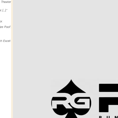
s Theater
 […].
”
r.
ze Pool“.
ch Excel-