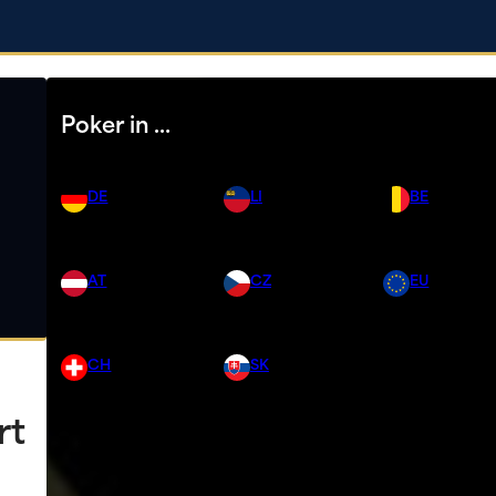
Poker in …
DE
LI
BE
AT
CZ
EU
CH
SK
rt