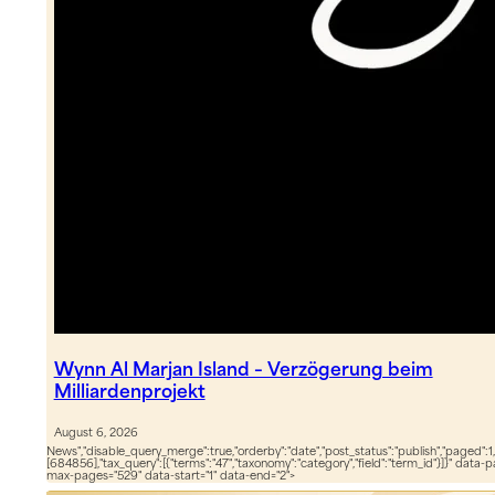
Wynn Al Marjan Island – Verzögerung beim
Milliardenprojekt
August 6, 2026
News","disable_query_merge":true,"orderby":"date","post_status":"publish","paged":1,
[684856],"tax_query":[{"terms":"47","taxonomy":"category","field":"term_id"}]}" data-
max-pages="529" data-start="1" data-end="2">