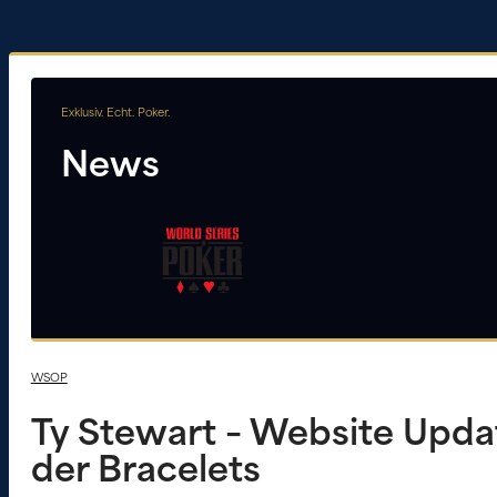
Exklusiv. Echt. Poker.
News
WSOP
Ty Stewart – Website Upda
der Bracelets