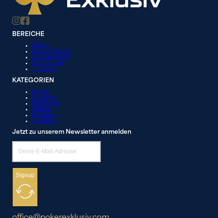
BEREICHE
Poker
Casino News
Online News
City Guide
Turniere
KATEGORIEN
News
Lifestyle
Strategie
Videos
Galerie
Liveblog
Jetzt zu unserem Newsletter anmelden
Signup