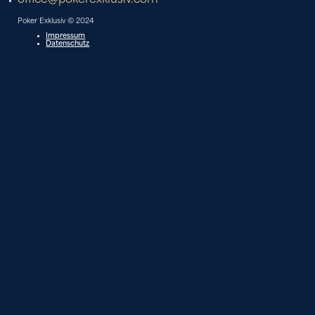
office@pokerexklusiv.com
Poker Exklusiv © 2024
Impressum
Datenschutz