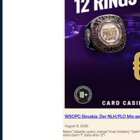
WSOPC Slovakia: Der NLH/PLO Mix geh
August 8, 2026
News","disable_query_merge":true,"orderby":"date","
data-start="1" data-end="2">