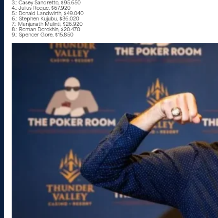
3.: Casey Sandretto, $95.650
4.: Julius Roque, $67.920
5.: Donald Landwirth, $49.040
6.: Stephen Kujubu, $36.020
7.: Manjunath Mulinti, $26.920
8.: Roman Dorokhin, $20.470
9.: Spencer Gore, $15.850