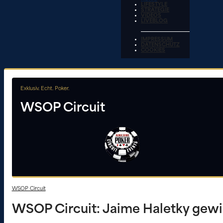
LIFESTYLE
STRATEGIE
VIDEOS
LIVEBLOG
IMPRESSUM
DATENSCHUTZ
COOKIES
Exklusiv. Echt. Poker.
WSOP Circuit
WSOP Circuit
WSOP Circuit: Jaime Haletky gewin