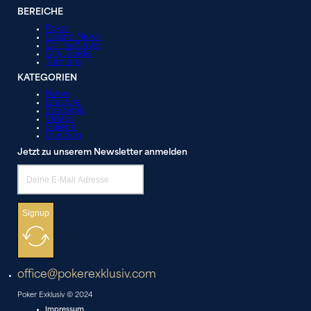
BEREICHE
Poker
Casino News
Online News
City Guide
Turniere
KATEGORIEN
News
Lifestyle
Strategie
Videos
Galerie
Liveblog
Jetzt zu unserem Newsletter anmelden
Signup
office@pokerexklusiv.com
Poker Exklusiv © 2024
Impressum