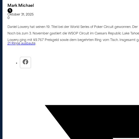
Mark Michael
Oktober 31, 2025
0
Daniel Lowery hat seinen 19. Titel bei der World Series of Poker Circuit gewonnen. De
Noch bis zum 3. November gastiert die WSOP Circuit im Caesars Republic Lake Tahoe.
Lowery ging mit $9.767 Preisgeld sowie dem begehrten Ring vom Tisch. Insgesamt gab
21 Ringe ausbaute
.