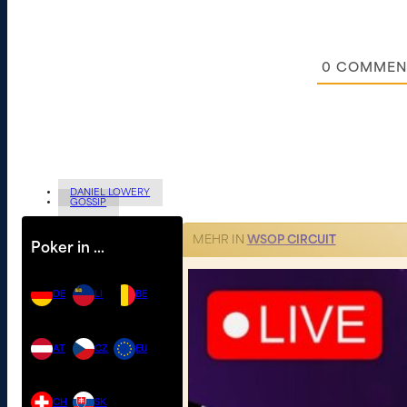
0
COMMEN
DANIEL LOWERY
GOSSIP
MEHR IN
WSOP CIRCUIT
Poker in …
DE
LI
BE
AT
CZ
EU
CH
SK