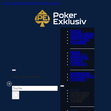
Zum Hauptinhalt springen
Zum Footer springen
POKER
CASINO NEWS
ONLINE NEWS
CITY GUIDE
TURNIERE
NEWS
LIFESTYLE
STRATEGIE
VIDEOS
LIVEBLOG
IMPRESSUM
Seite durchsuchen
DATENSCHUTZ
COOKIES
Suchen
POKER
×
CASINO NEWS
ONLINE NEWS
CITY GUIDE
TURNIERE
NEWS