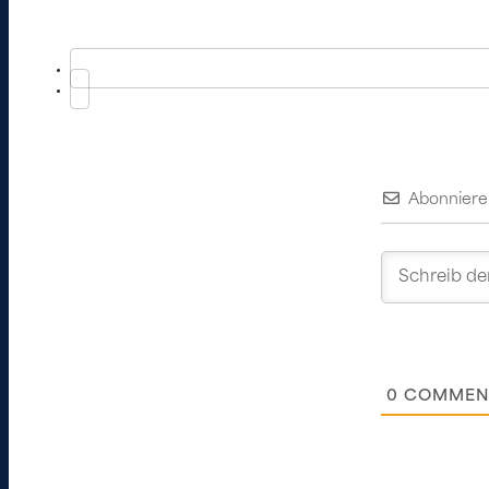
Abonniere
0
COMMEN