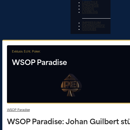
LIFESTYLE
STRATEGIE
VIDEOS
LIVEBLOG
IMPRESSUM
DATENSCHUTZ
COOKIES
Exklusiv. Echt. Poker.
WSOP Paradise
WSOP Paradise
WSOP Paradise: Johan Guilbert st