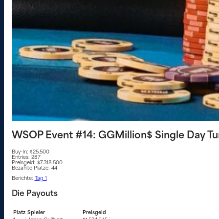
WSOP Event #14: GGMillion$ Single Day Tu
Buy-In: $25.500
Entries: 287
Preisgeld: $7.318.500
Bezahlte Plätze: 44
Berichte:
Tag 1
Die Payouts
Platz
Spieler
Preisgeld