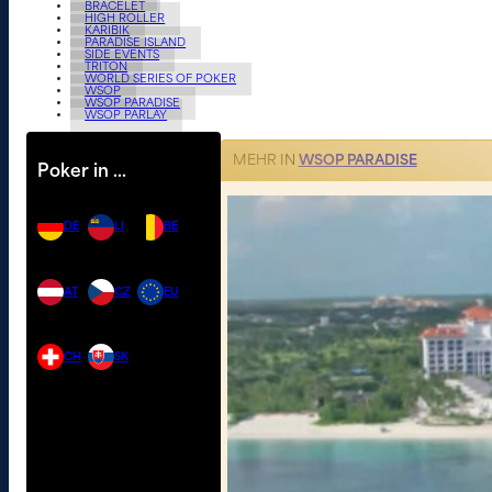
BRACELET
HIGH ROLLER
KARIBIK
PARADISE ISLAND
SIDE EVENTS
TRITON
WORLD SERIES OF POKER
WSOP
WSOP PARADISE
WSOP PARLAY
MEHR IN
WSOP PARADISE
Poker in …
DE
LI
BE
AT
CZ
EU
CH
SK