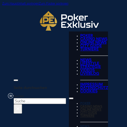
Zum Hauptinhalt springen
Zum Footer springen
POKER
CASINO NEWS
ONLINE NEWS
CITY GUIDE
TURNIERE
NEWS
LIFESTYLE
STRATEGIE
VIDEOS
LIVEBLOG
IMPRESSUM
Seite durchsuchen
DATENSCHUTZ
COOKIES
Suchen
POKER
×
CASINO NEWS
ONLINE NEWS
CITY GUIDE
TURNIERE
NEWS