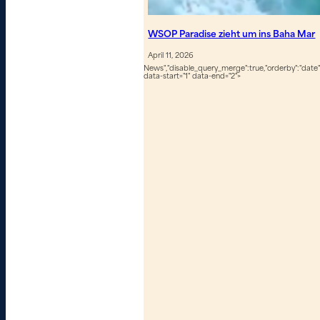
WSOP Paradise zieht um ins Baha Mar
April 11, 2026
News","disable_query_merge":true,"orderby":"date","
data-start="1" data-end="2">