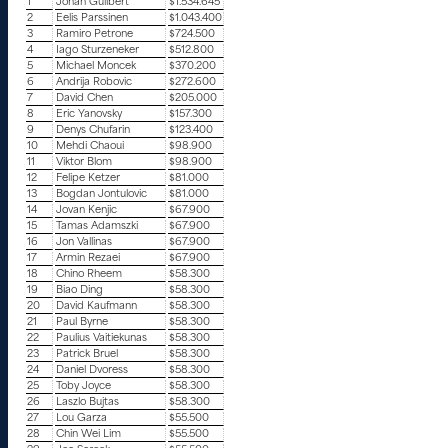
1
Johan Guilbert
$1.534.645
2
Eelis Parssinen
$1.043.400
3
Ramiro Petrone
$724.500
4
Iago Sturzeneker
$512.800
5
Michael Moncek
$370.200
6
Andrija Robovic
$272.600
7
David Chen
$205.000
8
Eric Yanovsky
$157.300
9
Denys Chufarin
$123.400
10
Mehdi Chaoui
$98.900
11
Viktor Blom
$98.900
12
Felipe Ketzer
$81.000
13
Bogdan Jontulovic
$81.000
14
Jovan Kenjic
$67.900
15
Tamas Adamszki
$67.900
16
Jon Vallinas
$67.900
17
Armin Rezaei
$67.900
18
Chino Rheem
$58.300
19
Biao Ding
$58.300
20
David Kaufmann
$58.300
21
Paul Byrne
$58.300
22
Paulius Vaitiekunas
$58.300
23
Patrick Bruel
$58.300
24
Daniel Dvoress
$58.300
25
Toby Joyce
$58.300
26
Laszlo Bujtas
$58.300
27
Lou Garza
$55.500
28
Chin Wei Lim
$55.500