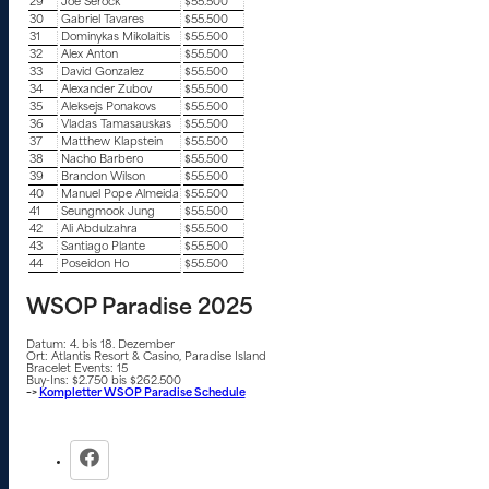
29
Joe Serock
$55.500
30
Gabriel Tavares
$55.500
31
Dominykas Mikolaitis
$55.500
32
Alex Anton
$55.500
33
David Gonzalez
$55.500
34
Alexander Zubov
$55.500
35
Aleksejs Ponakovs
$55.500
36
Vladas Tamasauskas
$55.500
37
Matthew Klapstein
$55.500
38
Nacho Barbero
$55.500
39
Brandon Wilson
$55.500
40
Manuel Pope Almeida
$55.500
41
Seungmook Jung
$55.500
42
Ali Abdulzahra
$55.500
43
Santiago Plante
$55.500
44
Poseidon Ho
$55.500
WSOP Paradise 2025
Datum: 4. bis 18. Dezember
Ort: Atlantis Resort & Casino, Paradise Island
Bracelet Events: 15
Buy-Ins: $2.750 bis $262.500
–>
Kompletter WSOP Paradise Schedule