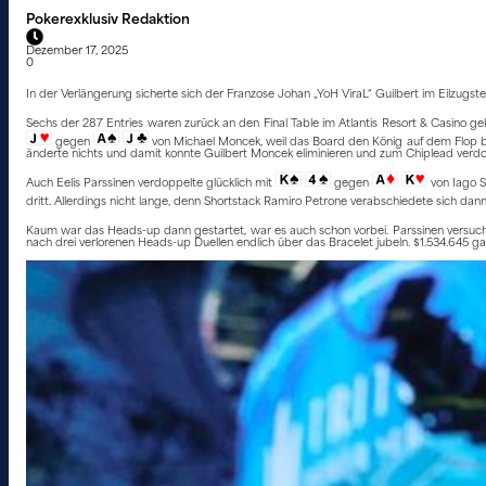
Pokerexklusiv Redaktion
Dezember 17, 2025
0
In der Verlängerung sicherte sich der Franzose Johan „YoH ViraL“ Guilbert im Eilzugst
Sechs der 287 Entries waren zurück an den Final Table im Atlantis Resort & Casino 
gegen
von Michael Moncek, weil das Board den König auf dem Flop b
änderte nichts und damit konnte Guilbert Moncek eliminieren und zum Chiplead verdo
Auch Eelis Parssinen verdoppelte glücklich mit
gegen
von Iago S
dritt. Allerdings nicht lange, denn Shortstack Ramiro Petrone verabschiedete sich dan
Kaum war das Heads-up dann gestartet, war es auch schon vorbei. Parssinen versuch
nach drei verlorenen Heads-up Duellen endlich über das Bracelet jubeln. $1.534.645 ga