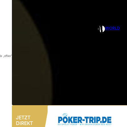
WORLD
 „xflixx“
JETZT
DIREKT