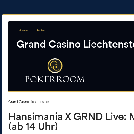
Exklusiv. Echt. Poker.
Grand Casino Liechtenst
Grand Casino Liechtenstein
Hansimania X GRND Live: M
(ab 14 Uhr)