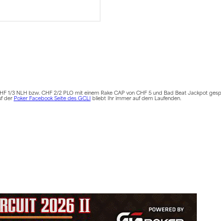
CHF 1/3 NLH bzw. CHF 2/2 PLO mit einem Rake CAP von CHF 5 und Bad Beat Jackpot gespiel
uf der
Poker Facebook Seite des GCLI
bliebt Ihr immer auf dem Laufenden.