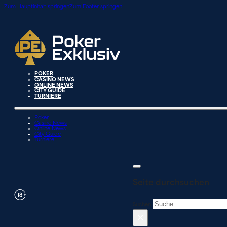
Zum Hauptinhalt springen
Zum Footer springen
POKER
CASINO NEWS
ONLINE NEWS
CITY GUIDE
TURNIERE
Poker
Casino News
Online News
City Guide
Turniere
Seite durchsuchen
Suchen
×