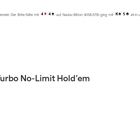
det. Der Brite füllte mit
auf, Nadav Bitton ($158.578) ging mit
all-in
Turbo No-Limit Hold’em