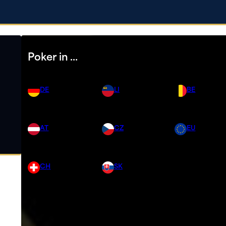
Poker in …
DE
LI
BE
AT
CZ
EU
CH
SK