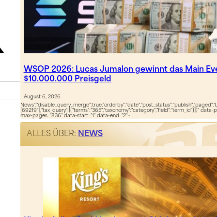
WSOP 2026: Lucas Jumalon gewinnt das Main Ev
$10.000.000 Preisgeld
August 6, 2026
News","disable_query_merge":true,"orderby":"date","post_status":"publish","paged":1,
[692191],"tax_query":[{"terms":"365","taxonomy":"category","field":"term_id"}]}" data-
max-pages="836" data-start="1" data-end="2">
ALLES ÜBER:
NEWS