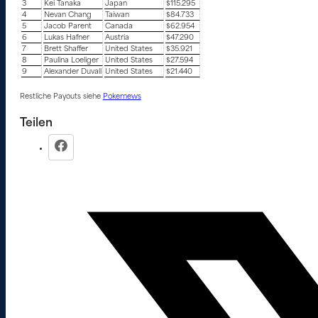
3
Kei Tanaka
Japan
$115.295
4
Nevan Chang
Taiwan
$84.733
5
Jacob Parent
Canada
$62.954
6
Lukas Hafner
Austria
$47.290
7
Brett Shaffer
United States
$35.921
8
Paulina Loeliger
United States
$27.594
9
Alexander Duvall
United States
$21.440
Restliche Payouts siehe
Pokernews
Teilen