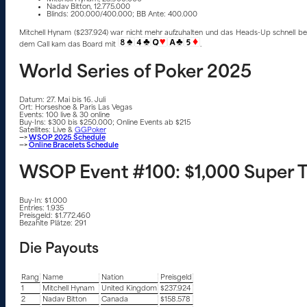
Nadav Bitton, 12.775.000
Blinds: 200.000/400.000; BB Ante: 400.000
Mitchell Hynam ($237.924) war nicht mehr aufzuhalten und das Heads-Up schnell been
dem Call kam das Board mit
.
World Series of Poker 2025
Datum: 27. Mai bis 16. Juli
Ort: Horseshoe & Paris Las Vegas
Events: 100 live & 30 online
Buy-Ins: $300 bis $250.000; Online Events ab $215
Satellites: Live &
GGPoker
—>
WSOP 2025 Schedule
—>
Online Bracelets Schedule
WSOP Event #100: $1,000 Super 
Buy-In: $1.000
Entries: 1.935
Preisgeld: $1.772.460
Bezahlte Plätze: 291
Die Payouts
Rang
Name
Nation
Preisgeld
1
Mitchell Hynam
United Kingdom
$237.924
2
Nadav Bitton
Canada
$158.578