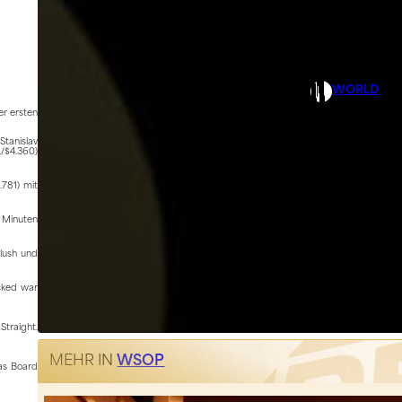
WORLD
er ersten
Stanislav
./$4.360)
.781) mit
0 Minuten
lush und
cked war
Straight.
MEHR IN
WSOP
s Board