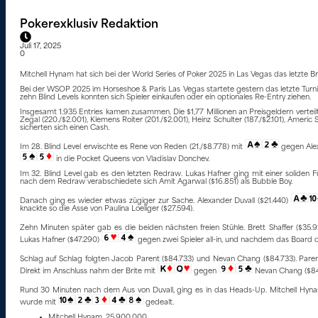
Pokerexklusiv Redaktion
Juli 17, 2025
0
Mitchell Hynam hat sich bei der World Series of Poker 2025 in Las Vegas das letzte B
Bei der WSOP 2025 im Horseshoe & Paris Las Vegas startete gestern das letzte Turni
zehn Blind Levels konnten sich Spieler einkaufen oder ein optionales Re-Entry ziehen.
Insgesamt 1.935 Entries kamen zusammen. Die $1,77 Millionen an Preisgeldern verteilte
Zegal (220./$2.001), Klemens Roiter (201./$2.001), Heinz Schulter (187./$2.101), Americ S
sicherten sich einen Cash.
Im 28. Blind Level erwischte es Rene von Reden (21./$8.778) mit
gegen Ale
in die Pocket Queens von Vladislav Donchev.
Im 32. Blind Level gab es den letzten Redraw. Lukas Hafner ging mit einer soliden
nach dem Redraw verabschiedete sich Amit Agarwal ($16.851) als Bubble Boy.
Danach ging es wieder etwas zügiger zur Sache. Alexander Duvall ($21.440)
knackte so die Asse von Paulina Loeliger ($27.594).
Zehn Minuten später gab es die beiden nächsten freien Stühle. Brett Shaffer ($35.
Lukas Hafner ($47.290)
gegen zwei Spieler all-in, und nachdem das Board
Schlag auf Schlag folgten Jacob Parent ($84.733) und Nevan Chang ($84.733). Pare
Direkt im Anschluss nahm der Brite mit
gegen
Nevan Chang ($84.
Rund 30 Minuten nach dem Aus von Duvall, ging es in das Heads-Up. Mitchell Hy
wurde mit
gedealt.
Mitchell Hynam, 25.900.000