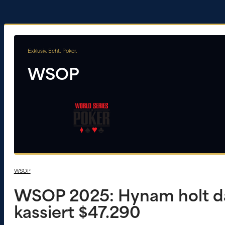
Exklusiv. Echt. Poker.
WSOP
WSOP
WSOP 2025: Hynam holt da
kassiert $47.290