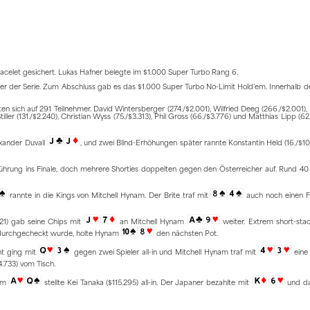
racelet gesichert. Lukas Hafner belegte im $1.000 Super Turbo Rang 6.
er der Serie. Zum Abschluss gab es das $1.000 Super Turbo No-Limit Hold’em. Innerhalb d
n sich auf 291 Teilnehmer. David Wintersberger (274./$2.001), Wilfried Deeg (266./$2.001), 
tiller (131./$2.240), Christian Wyss (75./$3.313), Phil Gross (66./$3.776) und Matthias Lipp (62
xander Duvall
, und zwei Blind-Erhöhungen später rannte Konstantin Held (16./$10
 Führung ins Finale, doch mehrere Shorties doppelten gegen den Österreicher auf. Rund 4
rannte in die Kings von Mitchell Hynam. Der Brite traf mit
auch noch einen F
921) gab seine Chips mit
an Mitchell Hynam
weiter. Extrem short-sta
 durchgecheckt wurde, holte Hynam
den nächsten Pot.
nt ging mit
gegen zwei Spieler all-in und Mitchell Hynam traf mit
eine 
733) vom Tisch.
nam
stellte Kei Tanaka ($115.295) all-in. Der Japaner bezahlte mit
und da