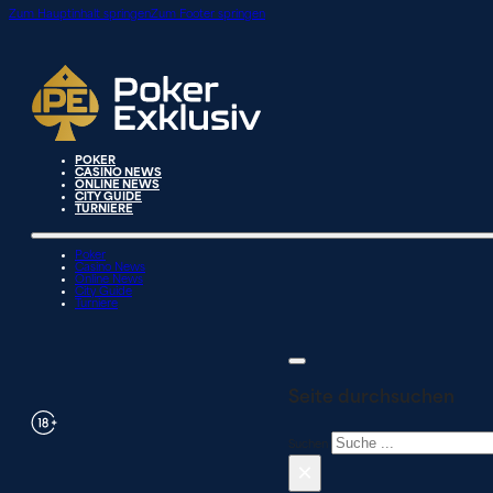
Zum Hauptinhalt springen
Zum Footer springen
POKER
CASINO NEWS
ONLINE NEWS
CITY GUIDE
TURNIERE
Poker
Casino News
Online News
City Guide
Turniere
Seite durchsuchen
Suchen
×