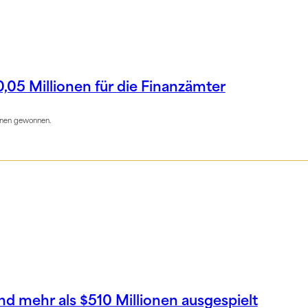
,05 Millionen für die Finanzämter
ionen gewonnen.
d mehr als $510 Millionen ausgespielt