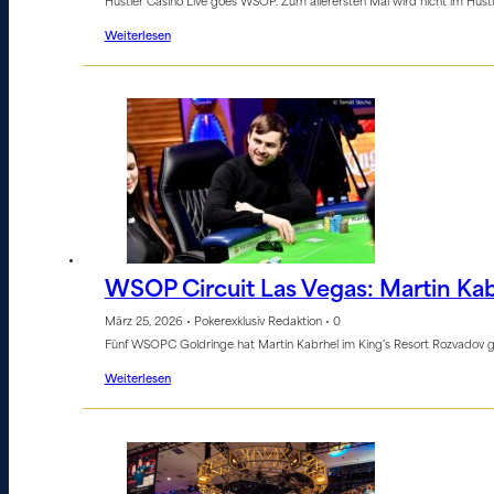
Hustler Casino Live goes WSOP. Zum allerersten Mal wird nicht im Hus
Weiterlesen
WSOP Circuit Las Vegas: Martin Ka
März 25, 2026 • Pokerexklusiv Redaktion • 0
Fünf WSOPC Goldringe hat Martin Kabrhel im King's Resort Rozvadov g
Weiterlesen