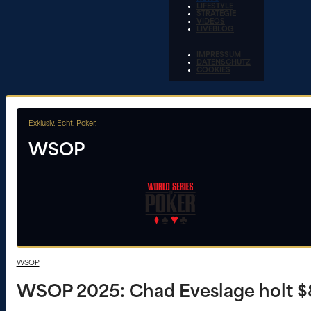
LIFESTYLE
STRATEGIE
VIDEOS
LIVEBLOG
IMPRESSUM
DATENSCHUTZ
COOKIES
Exklusiv. Echt. Poker.
WSOP
WSOP
WSOP 2025: Chad Eveslage holt $