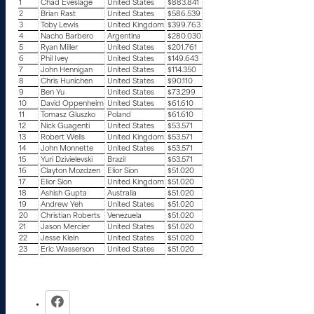
1
Chad Eveslage
United States
$883.841
2
Brian Rast
United States
$586.539
3
Toby Lewis
United Kingdom
$399.763
4
Nacho Barbero
Argentina
$280.030
5
Ryan Miller
United States
$201.761
6
Phil Ivey
United States
$149.643
7
John Hennigan
United States
$114.350
8
Chris Hunichen
United States
$90.110
9
Ben Yu
United States
$73.299
10
David Oppenheim
United States
$61.610
11
Tomasz Gluszko
Poland
$61.610
12
Nick Guagenti
United States
$53.571
13
Robert Wells
United Kingdom
$53.571
14
John Monnette
United States
$53.571
15
Yuri Dzivielevski
Brazil
$53.571
16
Clayton Mozdzen
Elior Sion
$51.020
17
Elior Sion
United Kingdom
$51.020
18
Ashish Gupta
Australia
$51.020
19
Andrew Yeh
United States
$51.020
20
Christian Roberts
Venezuela
$51.020
21
Jason Mercier
United States
$51.020
22
Jesse Klein
United States
$51.020
23
Eric Wasserson
United States
$51.020