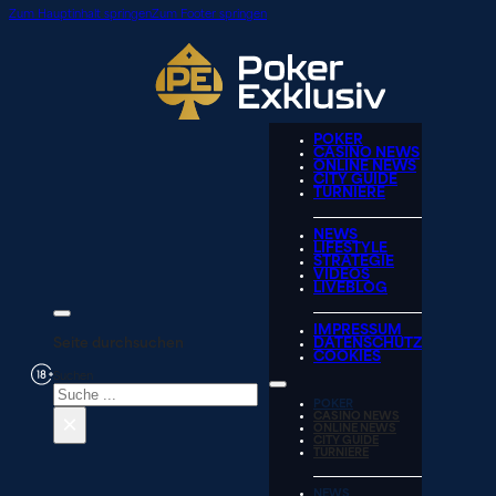
Zum Hauptinhalt springen
Zum Footer springen
POKER
CASINO NEWS
ONLINE NEWS
CITY GUIDE
TURNIERE
NEWS
LIFESTYLE
STRATEGIE
VIDEOS
LIVEBLOG
IMPRESSUM
Seite durchsuchen
DATENSCHUTZ
COOKIES
Suchen
POKER
×
CASINO NEWS
ONLINE NEWS
CITY GUIDE
TURNIERE
NEWS