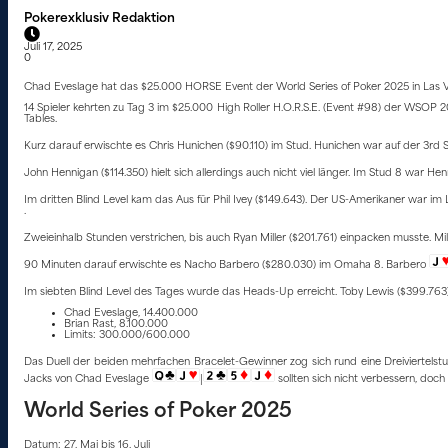
Pokerexklusiv Redaktion
Juli 17, 2025
0
Chad Eveslage hat das $25.000 HORSE Event der World Series of Poker 2025 in Las Ve
14 Spieler kehrten zu Tag 3 im $25.000 High Roller H.O.R.S.E. (Event #98) der WSOP 
Tables.
Kurz darauf erwischte es Chris Hunichen ($90.110) im Stud. Hunichen war auf der 3rd 
John Hennigan ($114.350) hielt sich allerdings auch nicht viel länger. Im Stud 8 war He
Im dritten Blind Level kam das Aus für Phil Ivey ($149.643). Der US-Amerikaner war im
.
Zweieinhalb Stunden verstrichen, bis auch Ryan Miller ($201.761) einpacken musste. Mil
90 Minuten darauf erwischte es Nacho Barbero ($280.030) im Omaha 8. Barbero
Im siebten Blind Level des Tages wurde das Heads-Up erreicht. Toby Lewis ($399.763
Chad Eveslage, 14.400.000
Brian Rast, 8.100.000
Limits: 300.000/600.000
Das Duell der beiden mehrfachen Bracelet-Gewinner zog sich rund eine Dreiviertelstund
Jacks von Chad Eveslage
|
sollten sich nicht verbessern, doch
World Series of Poker 2025
Datum: 27. Mai bis 16. Juli