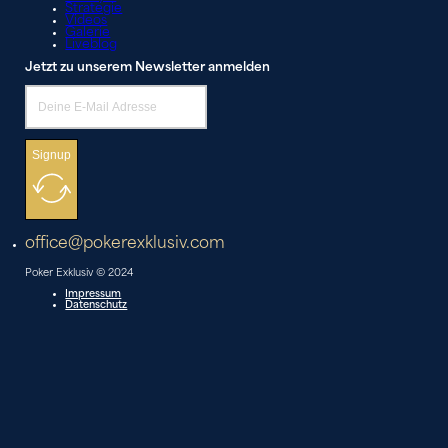
Strategie
Videos
Galerie
Liveblog
Jetzt zu unserem Newsletter anmelden
Signup
office@pokerexklusiv.com
Poker Exklusiv © 2024
Impressum
Datenschutz