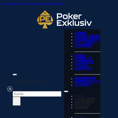
Zum Hauptinhalt springen
Zum Footer springen
POKER
CASINO NEWS
ONLINE NEWS
CITY GUIDE
TURNIERE
NEWS
LIFESTYLE
STRATEGIE
VIDEOS
LIVEBLOG
IMPRESSUM
Seite durchsuchen
DATENSCHUTZ
COOKIES
Suchen
POKER
×
CASINO NEWS
ONLINE NEWS
CITY GUIDE
TURNIERE
NEWS