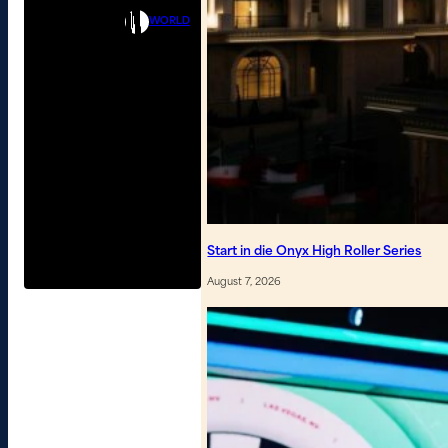
WORLD
Start in die Onyx High Roller Series
August 7, 2026