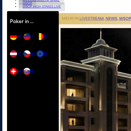
MILLION DOLLAR GAME
WSOP
WSOP HIGH STAKES LIVE
MEHR IN
LIVESTREAM
,
NEWS
,
WSOP
Poker in …
DE
LI
BE
AT
CZ
EU
CH
SK