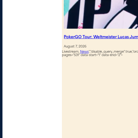
PokerGO Tour: Weltmeister Lucas Jum
August 7, 2026
Livestream,
News
","disable_query_merge":true,"ord
pages="531" data-start="1" data-end="2">