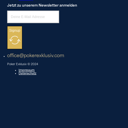
Jetzt zu unserem Newsletter anmelden
Signup
office@pokerexklusiv.com
Poker Exklusiv © 2024
Impressum
Datenschutz