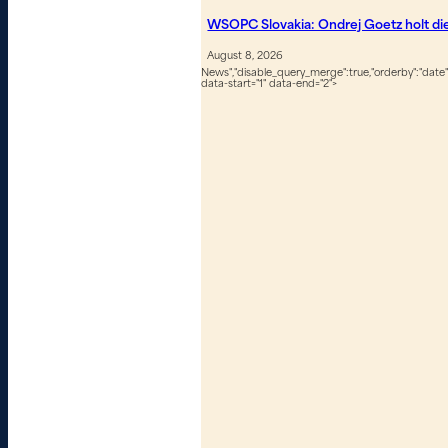
WSOPC Slovakia: Ondrej Goetz holt d
August 8, 2026
News","disable_query_merge":true,"orderby":"date","
data-start="1" data-end="2">