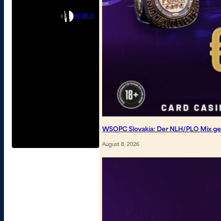
WORLD
WSOPC Slovakia: Der NLH/PLO Mix geh
August 8, 2026