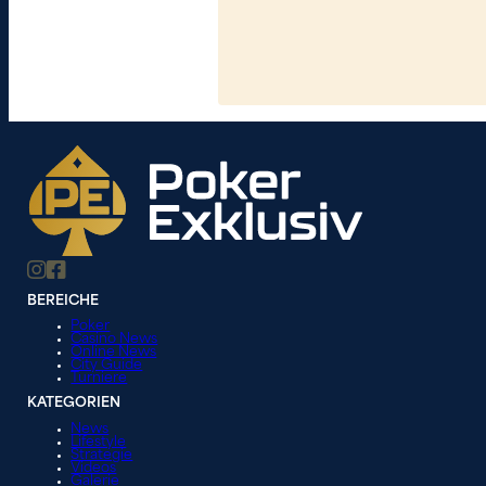
BEREICHE
Poker
Casino News
Online News
City Guide
Turniere
KATEGORIEN
News
Lifestyle
Strategie
Videos
Galerie