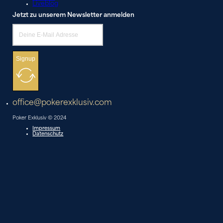
Liveblog
Jetzt zu unserem Newsletter anmelden
Signup
office@pokerexklusiv.com
Poker Exklusiv © 2024
Impressum
Datenschutz