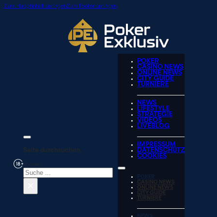
Zum Hauptinhalt springen
Zum Footer springen
POKER
CASINO NEWS
ONLINE NEWS
CITY GUIDE
TURNIERE
NEWS
LIFESTYLE
STRATEGIE
VIDEOS
LIVEBLOG
IMPRESSUM
Seite durchsuchen
DATENSCHUTZ
COOKIES
Suchen
POKER
×
CASINO NEWS
ONLINE NEWS
CITY GUIDE
TURNIERE
NEWS