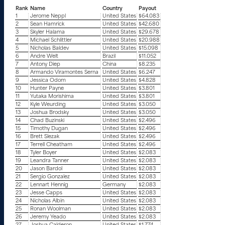
Rank
Name
Country
Payout
1
Jerome Neppl
United States
$64.083
2
Sean Hamrick
United States
$42.680
3
Skyler Halama
United States
$29.678
4
Michael Schlittler
United States
$20.988
5
Nicholas Baldev
United States
$15.098
6
Andre Welt
Brazil
$11.052
7
Antony Diep
China
$8.235
8
Armando Viramontes Serna
United States
$6.247
9
Jessica Odom
United States
$4.828
10
Hunter Payne
United States
$3.801
11
Yutaka Morishima
United States
$3.801
12
Kyle Weurding
United States
$3.050
13
Joshua Brodsky
United States
$3.050
14
Chad Buzinski
United States
$2.496
15
Timothy Dugan
United States
$2.496
16
Brett Slezak
United States
$2.496
17
Terrell Cheatham
United States
$2.496
18
Tyler Boyer
United States
$2.083
19
Leandra Tanner
United States
$2.083
20
Jason Bardol
United States
$2.083
21
Sergio Gonzalez
United States
$2.083
22
Lennart Hennig
Germany
$2.083
23
Jesse Capps
United States
$2.083
24
Nicholas Albin
United States
$2.083
25
Ronan Woolman
United States
$2.083
26
Jeremy Yeado
United States
$2.083