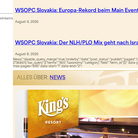
WSOPC Slovakia: Europa-Rekord beim Main Even
vestreams
August 9, 2026
WSOPC Slovakia: Der NLH/PLO Mix geht nach Isra
August 8, 2026
News","disable_query_merge":true,"orderby":"date","post_status":"publish","paged":1,
[736861],"tax_query":[{"terms":"365","taxonomy":"category","field":"term_id"}]}" data-
max-pages="845" data-start="1" data-end="2">
ALLES ÜBER:
NEWS