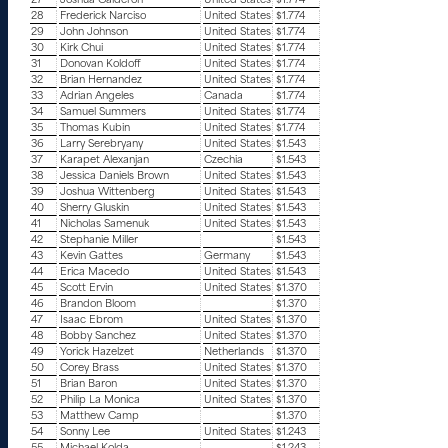
27
Joshua Calderon
United States
$1.774
28
Frederick Narciso
United States
$1.774
29
John Johnson
United States
$1.774
30
Kirk Chui
United States
$1.774
31
Donovan Koldoff
United States
$1.774
32
Brian Hernandez
United States
$1.774
33
Adrian Angeles
Canada
$1.774
34
Samuel Summers
United States
$1.774
35
Thomas Kubin
United States
$1.774
36
Larry Serebryany
United States
$1.543
37
Karapet Alexanjan
Czechia
$1.543
38
Jessica Daniels Brown
United States
$1.543
39
Joshua Wittenberg
United States
$1.543
40
Sherry Gluskin
United States
$1.543
41
Nicholas Samenuk
United States
$1.543
42
Stephanie Miller
$1.543
43
Kevin Gattes
Germany
$1.543
44
Erica Macedo
United States
$1.543
45
Scott Ervin
United States
$1.370
46
Brandon Bloom
$1.370
47
Isaac Ebrom
United States
$1.370
48
Bobby Sanchez
United States
$1.370
49
Yorick Hazelzet
Netherlands
$1.370
50
Corey Brass
United States
$1.370
51
Brian Baron
United States
$1.370
52
Philip La Monica
United States
$1.370
53
Matthew Camp
$1.370
54
Sonny Lee
United States
$1.243