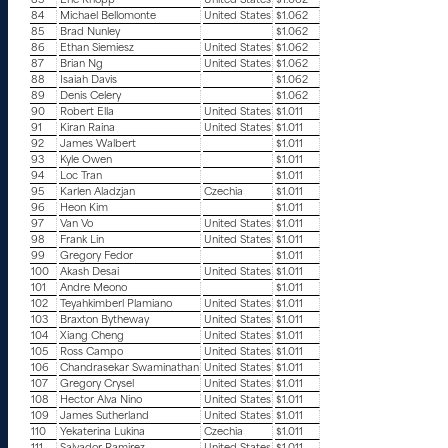
83
Eric Knopp
United States
$1.062
84
Michael Bellomonte
United States
$1.062
85
Brad Nunley
$1.062
86
Ethan Siemiesz
United States
$1.062
87
Brian Ng
United States
$1.062
88
Isaiah Davis
$1.062
89
Denis Celery
$1.062
90
Robert Ella
United States
$1.011
91
Kiran Raina
United States
$1.011
92
James Walbert
$1.011
93
Kyle Owen
$1.011
94
Loc Tran
$1.011
95
Karlen Aladzjan
Czechia
$1.011
96
Heon Kim
$1.011
97
Van Vo
United States
$1.011
98
Frank Lin
United States
$1.011
99
Gregory Fedor
$1.011
100
Akash Desai
United States
$1.011
101
Andre Meono
$1.011
102
Teyahkimberl Plamiano
United States
$1.011
103
Braxton Bytheway
United States
$1.011
104
Xiang Cheng
United States
$1.011
105
Ross Campo
United States
$1.011
106
Chandrasekar Swaminathan
United States
$1.011
107
Gregory Crysel
United States
$1.011
108
Hector Alva Nino
United States
$1.011
109
James Sutherland
United States
$1.011
110
Yekaterina Lukina
Czechia
$1.011