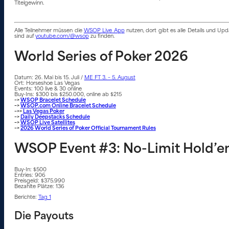
Titelgewinn.
Alle Teilnehmer müssen die
WSOP Live App
nutzen, dort gibt es alle Details und U
sind auf
youtube.com/@wsop
zu finden.
World Series of Poker 2026
Datum: 26. Mai bis 15. Juli /
ME FT 3. – 5. August
Ort: Horseshoe Las Vegas
Events: 100 live & 30 online
Buy-Ins: $300 bis $250.000, online ab $215
–>
WSOP Bracelet Schedule
–>
WSOP.com Online Bracelet Schedule
–>>
Las Vegas Poker
–>
Daily Deepstacks Schedule
–>
WSOP Live Satellites
–>
2026 World Series of Poker Official Tournament Rules
WSOP Event #3: No-Limit Hold’e
Buy-In: $500
Entries: 906
Preisgeld: $375.990
Bezahlte Plätze: 136
Berichte:
Tag 1
Die Payouts