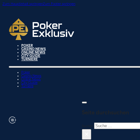
Zum Hauptinhalt springen
Zum Footer springen
POKER
CASINO NEWS
ONLINE NEWS
CITY GUIDE
TURNIERE
Poker
Casino News
Online News
City Guide
Turniere
Seite durchsuchen
Suchen
×