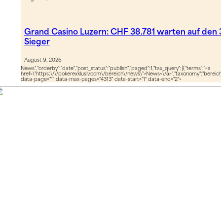
Grand Casino Luzern: CHF 38.781 warten auf den
Sieger
August 9, 2026
News","orderby":"date","post_status":"publish","paged":1,"tax_query":[{"terms":"<a
href=\"https:\/\/pokerexklusiv.com\/bereich\/news\">News<\/a>","taxonomy":"bereich",
data-page="1" data-max-pages="4313" data-start="1" data-end="2">