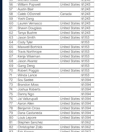
55
Michael Kolda
$1.243
56
William Popwell
United States
$1.243
57
Austin Blair
$1.243
58
Caleb ODonnell
Canada
$1.243
59
Yoshi Dang
$1.243
60
Lauren Vernasco
United States
$1.243
61
Shawn Douglass
United States
$1.243
62
Tanya Bushre
United States
$1.243
63
Jason Smith
United States
$1.153
64
Cody Tyler
$1.153
65
Maxwell Bortnick
United States
$1.153
66
Travis Northrope
United States
$1.153
67
Kenja Wiseman
United States
$1.153
68
Jason Alvarez
United States
$1.153
69
Gang Deng
$1.153
70
Robert Poggio
United States
$1.153
71
Winda Lance
$1.153
72
Sou Saelee
$1.094
73
Brandon Moss
$1.094
74
Joshua Roberts
$1.094
75
Danny Ngo
$1.094
76
Jai Vallurupalli
United States
$1.094
77
Aaron Allen
United States
$1.094
78
Benjamin Cross
United States
$1.094
79
Dana Castaneda
United States
$1.094
80
Louis Lepore
United States
$1.094
81
Stephen Sanchez
$1.062
82
Christopher Zollo
United States
$1.062