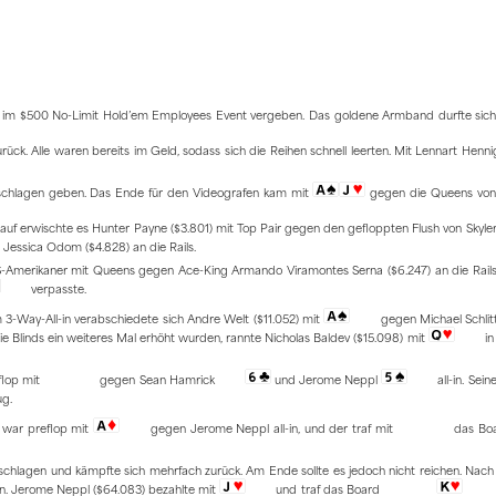
let im $500 No-Limit Hold’em Employees Event vergeben. Das goldene Armband durfte sic
k. Alle waren bereits im Geld, sodass sich die Reihen schnell leerten. Mit Lennart Henn
eschlagen geben. Das Ende für den Videografen kam mit
gegen die Queens von
rauf erwischte es Hunter Payne ($3.801) mit Top Pair gegen den gefloppten Flush von Skyl
Jessica Odom ($4.828) an die Rails.
US-Amerikaner mit Queens gegen Ace-King Armando Viramontes Serna ($6.247) an die Rails
verpasste.
 3-Way-All-in verabschiedete sich Andre Welt ($11.052) mit
gegen Michael Schlit
die Blinds ein weiteres Mal erhöht wurden, rannte Nicholas Baldev ($15.098) mit
in
eflop mit
gegen Sean Hamrick
und Jerome Neppl
all-in. Sei
g.
) war preflop mit
gegen Jerome Neppl all-in, und der traf mit
das Bo
schlagen und kämpfte sich mehrfach zurück. Am Ende sollte es jedoch nicht reichen. Nac
-in. Jerome Neppl ($64.083) bezahlte mit
und traf das Board