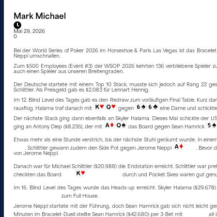
Mark Michael
Mai 29, 2026
0
Bei der World Series of Poker 2026 im Horseshoe & Paris Las Vegas ist das Brace
Neppl umschnallen.
Zum $500 Employees (Event #3) der WSOP 2026 kehrten 136 verbliebene Spieler zurüc
auch einen Spieler aus unseren Breitengraden.
Der Deutsche startete mit einem Top 10 Stack, musste sich jedoch auf Rang 22 g
Schlittler. Als Preisgeld gab es $2.083 für Lennart Hennig.
Im 12. Blind Level des Tages gab es den Redraw zum vorläufigen Final Table. Kurz da
rausflog. Halama traf danach mit
gegen
eine Dame und schickte 
Der nächste Stack ging dann ebenfalls an Skyler Halama. Dieses Mal schickte der 
ging an Antony Diep ($8.235), der mit
das Board gegen Sean Hamrick
Etwas mehr als eine Stunde verstrich, bis der nächste Stuhl geräumt wurde. In einem
. Schlittler gewann zudem den Side Pot gegen Jerome Neppl
. Bevor 
von Jerome Neppl.
Danach war für Michael Schlittler ($20.988) die Endstation erreicht. Schlittler war pr
checkten das Board
durch und Pocket Sixes waren gut genu
Im 16. Blind Level des Tages wurde das Heads-up erreicht. Skyler Halama ($29.678
zum Full House.
Jerome Neppl startete mit der Führung, doch Sean Hamrick gab sich nicht leicht ge
Minuten im Bracelet-Duell stellte Sean Hamrick ($42.680) per 3-Bet mit
all