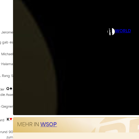
WORLD
h Jerome
ig gab es
 Michael
er Halama
. Rang 5
tler
 die Asse
ne Gegner
ard
MEHR IN
WSOP
h rund 90
zum