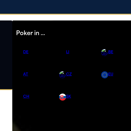
Poker in …
DE
LI
BE
AT
CZ
EU
CH
SK