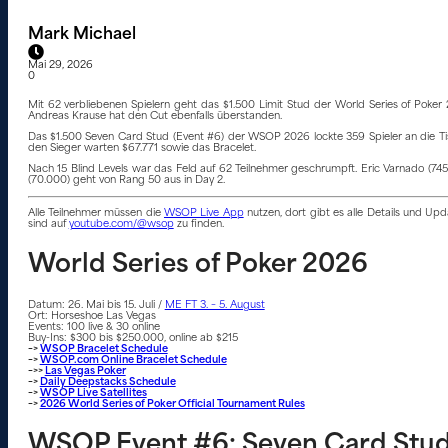
Mark Michael
Mai 29, 2026
0
Mit 62 verbliebenen Spielern geht das $1.500 Limit Stud der World Series of Poker
Andreas Krause hat den Cut ebenfalls überstanden.
Das $1.500 Seven Card Stud (Event #6) der WSOP 2026 lockte 359 Spieler an die Tisc
den Sieger warten $67.771 sowie das Bracelet.
Nach 15 Blind Levels war das Feld auf 62 Teilnehmer geschrumpft. Eric Varnado (74
(70.000) geht von Rang 50 aus in Day 2.
Alle Teilnehmer müssen die
WSOP Live App
nutzen, dort gibt es alle Details und U
sind auf
youtube.com/@wsop
zu finden.
World Series of Poker 2026
Datum: 26. Mai bis 15. Juli /
ME FT 3. – 5. August
Ort: Horseshoe Las Vegas
Events: 100 live & 30 online
Buy-Ins: $300 bis $250.000, online ab $215
–>
WSOP Bracelet Schedule
–>
WSOP.com Online Bracelet Schedule
–>>
Las Vegas Poker
–>
Daily Deepstacks Schedule
–>
WSOP Live Satellites
–>
2026 World Series of Poker Official Tournament Rules
WSOP Event #6: Seven Card Stu