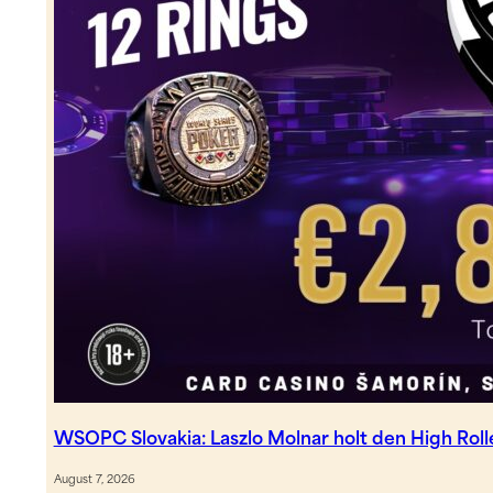
WSOPC Slovakia: Laszlo Molnar holt den High Roll
August 7, 2026