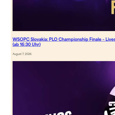
WSOPC Slovakia: PLO Championship Finale – Live
(ab 16:30 Uhr)
August 7, 2026