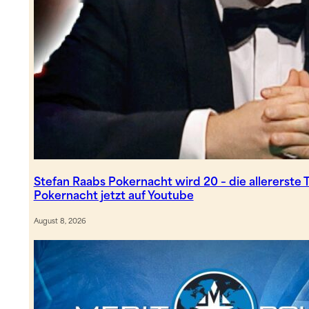
Stefan Raabs Pokernacht wird 20 – die allererste T
Pokernacht jetzt auf Youtube
August 8, 2026