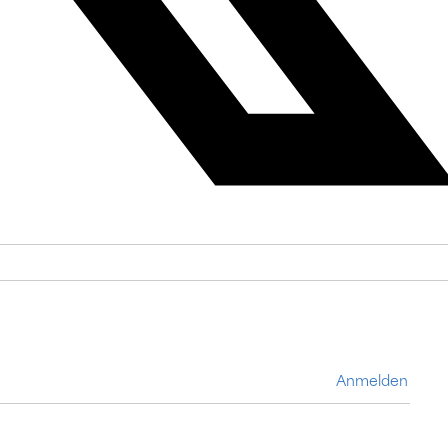
Anmelden