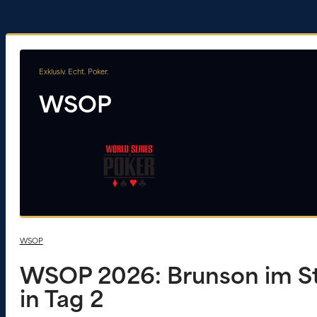
Exklusiv. Echt. Poker.
WSOP
WSOP
WSOP 2026: Brunson im Stu
in Tag 2