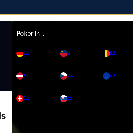
Poker in …
DE
LI
BE
AT
CZ
EU
CH
SK
ls