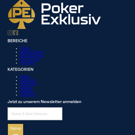
BEREICHE
Poker
Casino News
Online News
City Guide
Turniere
KATEGORIEN
News
Lifestyle
Strategie
Videos
Galerie
Liveblog
Jetzt zu unserem Newsletter anmelden
Signup