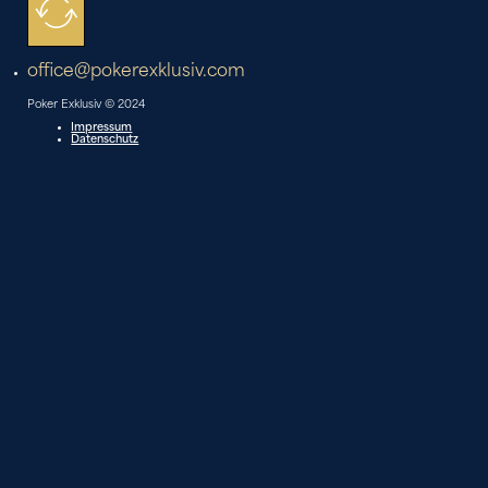
office@pokerexklusiv.com
Poker Exklusiv © 2024
Impressum
Datenschutz