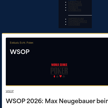
LIFESTYLE
STRATEGIE
VIDEOS
LIVEBLOG
IMPRESSUM
DATENSCHUTZ
COOKIES
Exklusiv. Echt. Poker.
WSOP
WSOP
WSOP 2026: Max Neugebauer beim 