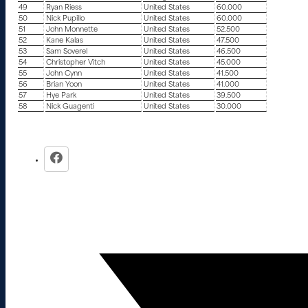
49
Ryan Riess
United States
60.000
50
Nick Pupillo
United States
60.000
51
John Monnette
United States
52.500
52
Kane Kalas
United States
47.500
53
Sam Soverel
United States
46.500
54
Christopher Vitch
United States
45.000
55
John Cynn
United States
41.500
56
Brian Yoon
United States
41.000
57
Hye Park
United States
39.500
58
Nick Guagenti
United States
30.000