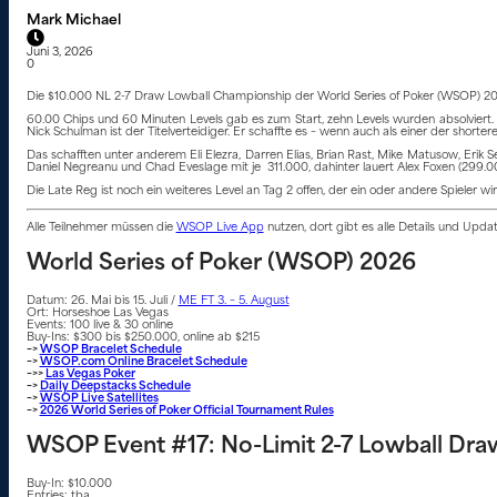
Mark Michael
Juni 3, 2026
0
Die $10.000 NL 2-7 Draw Lowball Championship der World Series of Poker (WSOP) 2026 i
60.00 Chips und 60 Minuten Levels gab es zum Start, zehn Levels wurden absolviert. 
Nick Schulman ist der Titelverteidiger. Er schaffte es – wenn auch als einer der shorter
Das schafften unter anderem Eli Elezra, Darren Elias, Brian Rast, Mike Matusow, Erik
Daniel Negreanu und Chad Eveslage mit je 311.000, dahinter lauert Alex Foxen (299.000
Die Late Reg ist noch ein weiteres Level an Tag 2 offen, der ein oder andere Spieler wi
Alle Teilnehmer müssen die
WSOP Live App
nutzen, dort gibt es alle Details und Upd
World Series of Poker (WSOP) 2026
Datum: 26. Mai bis 15. Juli /
ME FT 3. – 5. August
Ort: Horseshoe Las Vegas
Events: 100 live & 30 online
Buy-Ins: $300 bis $250.000, online ab $215
–>
WSOP Bracelet Schedule
–>
WSOP.com Online Bracelet Schedule
–>>
Las Vegas Poker
–>
Daily Deepstacks Schedule
–>
WSOP Live Satellites
–>
2026 World Series of Poker Official Tournament Rules
WSOP Event #17: No-Limit 2-7 Lowball Dr
Buy-In: $10.000
Entries: tba