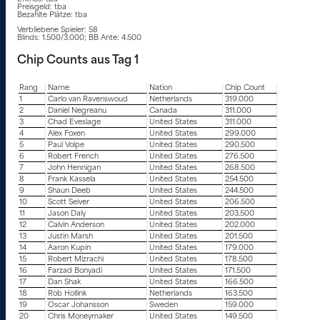
Preisgeld: tba
Bezahlte Plätze: tba
Verbliebene Spieler: 58
Blinds: 1.500/3.000; BB Ante: 4.500
Chip Counts aus Tag 1
Rang
Name
Nation
Chip Count
1
Carlo van Ravenswoud
Netherlands
319.000
2
Daniel Negreanu
Canada
311.000
3
Chad Eveslage
United States
311.000
4
Alex Foxen
United States
299.000
5
Paul Volpe
United States
290.500
6
Robert French
United States
276.500
7
John Hennigan
United States
268.500
8
Frank Kassela
United States
254.500
9
Shaun Deeb
United States
244.500
10
Scott Seiver
United States
206.500
11
Jason Daly
United States
203.500
12
Calvin Anderson
United States
202.000
13
Justin Marsh
United States
201.500
14
Aaron Kupin
United States
179.000
15
Robert Mizrachi
United States
178.500
16
Farzad Bonyadi
United States
171.500
17
Dan Shak
United States
166.500
18
Rob Hollink
Netherlands
163.500
19
Oscar Johansson
Sweden
159.000
20
Chris Moneymaker
United States
149.500