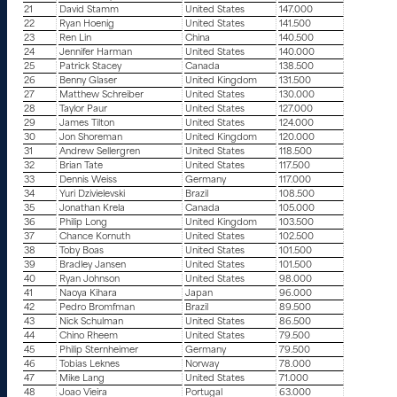
21
David Stamm
United States
147.000
22
Ryan Hoenig
United States
141.500
23
Ren Lin
China
140.500
24
Jennifer Harman
United States
140.000
25
Patrick Stacey
Canada
138.500
26
Benny Glaser
United Kingdom
131.500
27
Matthew Schreiber
United States
130.000
28
Taylor Paur
United States
127.000
29
James Tilton
United States
124.000
30
Jon Shoreman
United Kingdom
120.000
31
Andrew Sellergren
United States
118.500
32
Brian Tate
United States
117.500
33
Dennis Weiss
Germany
117.000
34
Yuri Dzivielevski
Brazil
108.500
35
Jonathan Krela
Canada
105.000
36
Philip Long
United Kingdom
103.500
37
Chance Kornuth
United States
102.500
38
Toby Boas
United States
101.500
39
Bradley Jansen
United States
101.500
40
Ryan Johnson
United States
98.000
41
Naoya Kihara
Japan
96.000
42
Pedro Bromfman
Brazil
89.500
43
Nick Schulman
United States
86.500
44
Chino Rheem
United States
79.500
45
Philip Sternheimer
Germany
79.500
46
Tobias Leknes
Norway
78.000
47
Mike Lang
United States
71.000
48
Joao Vieira
Portugal
63.000