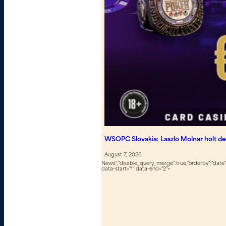
WSOPC Slovakia: Laszlo Molnar holt de
August 7, 2026
News","disable_query_merge":true,"orderby":"date","
data-start="1" data-end="2">