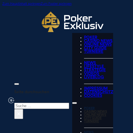
Zum Hauptinhalt springen
Zum Footer springen
POKER
CASINO NEWS
ONLINE NEWS
CITY GUIDE
TURNIERE
NEWS
LIFESTYLE
STRATEGIE
VIDEOS
LIVEBLOG
IMPRESSUM
Seite durchsuchen
DATENSCHUTZ
COOKIES
Suchen
POKER
×
CASINO NEWS
ONLINE NEWS
CITY GUIDE
TURNIERE
NEWS