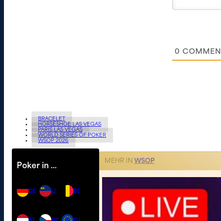
0
COMMEN
BRACELET
HORSESHOE LAS VEGAS
PARIS LAS VEGAS
WORLD SERIES OF POKER
WSOP 2026
MEHR IN
WSOP
Poker in …
DE
LI
BE
AT
CZ
EU