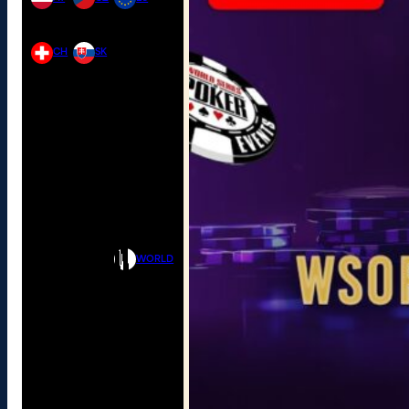
CH
SK
WORLD