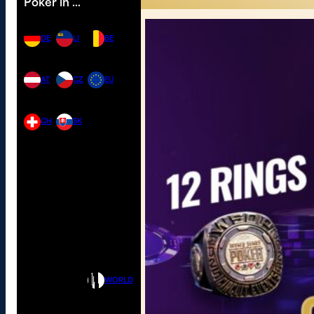
Poker in …
DE
LI
BE
AT
CZ
EU
CH
SK
WORLD