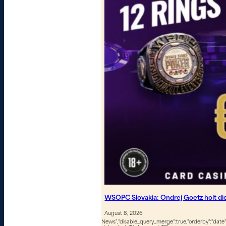
WSOPC Slovakia: Ondrej Goetz holt d
August 8, 2026
News","disable_query_merge":true,"orderby":"date","