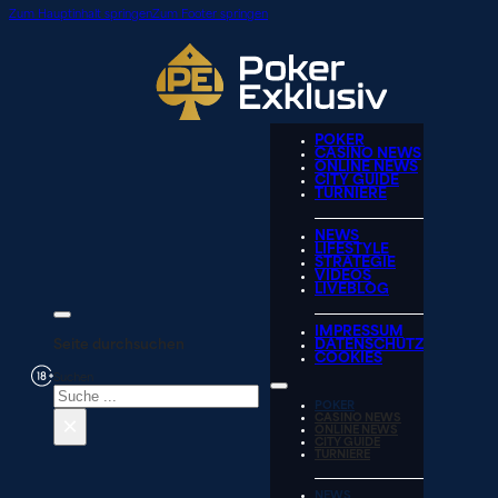
Zum Hauptinhalt springen
Zum Footer springen
POKER
CASINO NEWS
ONLINE NEWS
CITY GUIDE
TURNIERE
NEWS
LIFESTYLE
STRATEGIE
VIDEOS
LIVEBLOG
IMPRESSUM
Seite durchsuchen
DATENSCHUTZ
COOKIES
Suchen
POKER
×
CASINO NEWS
ONLINE NEWS
CITY GUIDE
TURNIERE
NEWS