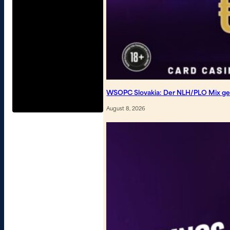
WSOPC Slovakia: Der NLH/PLO Mix geh
August 8, 2026