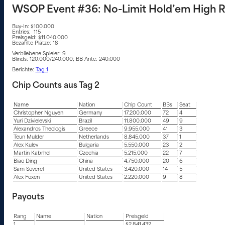
WSOP Event #36: No-Limit Hold’em High R
Buy-In: $100.000
Entries: 115
Preisgeld: $11.040.000
Bezahlte Plätze: 18
Verbliebene Spieler: 9
Blinds: 120.000/240.000; BB Ante: 240.000
Berichte:
Tag 1
Chip Counts aus Tag 2
Name
Nation
Chip Count
BBs
Seat
Christopher Nguyen
Germany
17.200.000
72
4
Yuri Dzivielevski
Brazil
11.800.000
49
9
Alexandros Theologis
Greece
9.955.000
41
3
Teun Mulder
Netherlands
8.845.000
37
1
Alex Kulev
Bulgaria
5.550.000
23
2
Martin Kabrhel
Czechia
5.215.000
22
7
Biao Ding
China
4.750.000
20
6
Sam Soverel
United States
3.420.000
14
5
Alex Foxen
United States
2.220.000
9
8
Payouts
Rang
Name
Nation
Preisgeld
1
$2.841.432