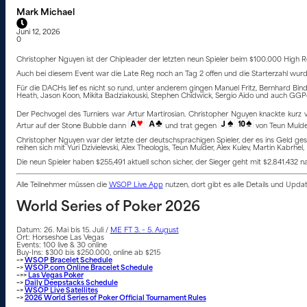
Mark Michael
Juni 12, 2026
0
Christopher Nguyen ist der Chipleader der letzten neun Spieler beim $100.000 High Ro
Auch bei diesem Event war die Late Reg noch an Tag 2 offen und die Starterzahl wurde
Für die DACHs lief es nicht so rund, unter anderem gingen Manuel Fritz, Bernhard Bind
Heath, Jason Koon, Mikita Badziakouski, Stephen Chidwick, Sergio Aido und auch G
Der Pechvogel des Turniers war Artur Martirosian. Christopher Nguyen knackte kurz
Artur auf der Stone Bubble dann
und trat gegen
von Teun Mulde
Christopher Nguyen war der letzte der deutschsprachigen Spieler, der es ins Geld gesc
reihen sich mit Yuri Dzivielevski, Alex Theologis, Teun Mulder, Alex Kulev, Martin Kabrhe
Die neun Spieler haben $255,491 aktuell schon sicher, der Sieger geht mit $2.841.432 na
Alle Teilnehmer müssen die
WSOP Live App
nutzen, dort gibt es alle Details und Upd
World Series of Poker 2026
Datum: 26. Mai bis 15. Juli /
ME FT 3. – 5. August
Ort: Horseshoe Las Vegas
Events: 100 live & 30 online
Buy-Ins: $300 bis $250.000, online ab $215
–>
WSOP Bracelet Schedule
–>
WSOP.com Online Bracelet Schedule
–>>
Las Vegas Poker
–>
Daily Deepstacks Schedule
–>
WSOP Live Satellites
–>
2026 World Series of Poker Official Tournament Rules