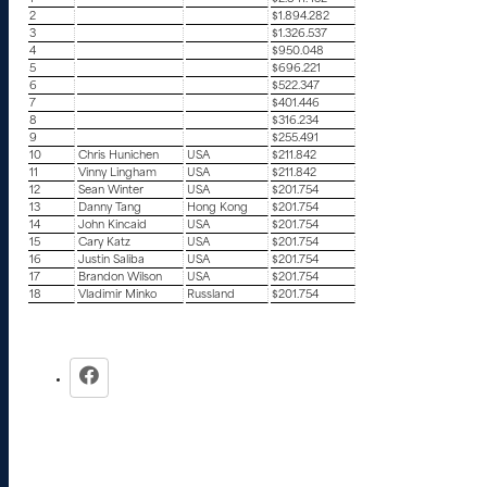
2
$1.894.282
3
$1.326.537
4
$950.048
5
$696.221
6
$522.347
7
$401.446
8
$316.234
9
$255.491
10
Chris Hunichen
USA
$211.842
11
Vinny Lingham
USA
$211.842
12
Sean Winter
USA
$201.754
13
Danny Tang
Hong Kong
$201.754
14
John Kincaid
USA
$201.754
15
Cary Katz
USA
$201.754
16
Justin Saliba
USA
$201.754
17
Brandon Wilson
USA
$201.754
18
Vladimir Minko
Russland
$201.754