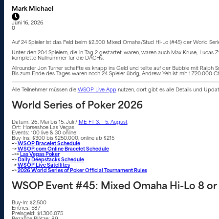
Mark Michael
Juni 16, 2026
0
Auf 24 Spieler ist das Feld beim $2.500 Mixed Omaha/Stud Hi-Lo (#45) der World Seri
Unter den 204 Spielern, die in Tag 2 gestartet waren, waren auch Max Kruse, Lucas 
komplette Nullnummer für die DACHs.
Allrounder Jon Turner schaffte es knapp ins Geld und teilte auf der Bubble mit Ralph 
Bis zum Ende des Tages waren noch 24 Spieler übrig, Andrew Yeh ist mit 1.720.000 Chi
Alle Teilnehmer müssen die
WSOP Live App
nutzen, dort gibt es alle Details und Upd
World Series of Poker 2026
Datum: 26. Mai bis 15. Juli /
ME FT 3. – 5. August
Ort: Horseshoe Las Vegas
Events: 100 live & 30 online
Buy-Ins: $300 bis $250.000, online ab $215
–>
WSOP Bracelet Schedule
–>
WSOP.com Online Bracelet Schedule
–>>
Las Vegas Poker
–>
Daily Deepstacks Schedule
–>
WSOP Live Satellites
–>
2026 World Series of Poker Official Tournament Rules
WSOP Event #45: Mixed Omaha Hi-Lo 8 or Be
Buy-In: $2.500
Entries: 587
Preisgeld: $1.306.075