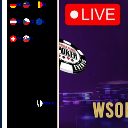
DE
LI
BE
AT
CZ
EU
CH
SK
WORLD