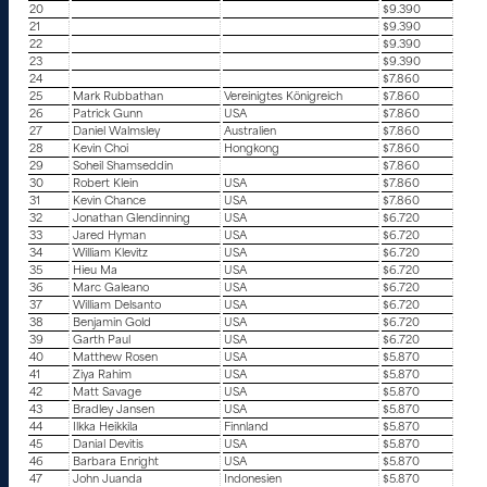
20
$9.390
21
$9.390
22
$9.390
23
$9.390
24
$7.860
25
Mark Rubbathan
Vereinigtes Königreich
$7.860
26
Patrick Gunn
USA
$7.860
27
Daniel Walmsley
Australien
$7.860
28
Kevin Choi
Hongkong
$7.860
29
Soheil Shamseddin
$7.860
30
Robert Klein
USA
$7.860
31
Kevin Chance
USA
$7.860
32
Jonathan Glendinning
USA
$6.720
33
Jared Hyman
USA
$6.720
34
William Klevitz
USA
$6.720
35
Hieu Ma
USA
$6.720
36
Marc Galeano
USA
$6.720
37
William Delsanto
USA
$6.720
38
Benjamin Gold
USA
$6.720
39
Garth Paul
USA
$6.720
40
Matthew Rosen
USA
$5.870
41
Ziya Rahim
USA
$5.870
42
Matt Savage
USA
$5.870
43
Bradley Jansen
USA
$5.870
44
Ilkka Heikkila
Finnland
$5.870
45
Danial Devitis
USA
$5.870
46
Barbara Enright
USA
$5.870
47
John Juanda
Indonesien
$5.870