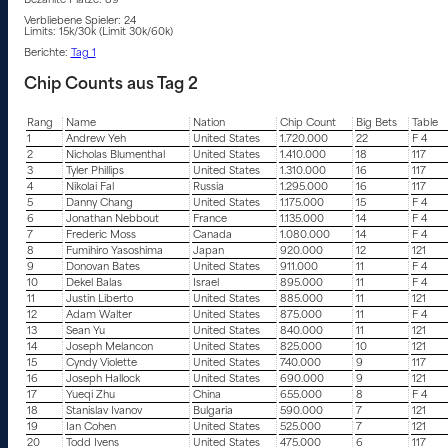
Bezahlte Plätze: 89
Verbliebene Spieler: 24
Limits: 15k/30k (Limit 30k/60k)
Berichte:
Tag 1
Chip Counts aus Tag 2
Rang
Name
Nation
Chip Count
Big Bets
Table
1
Andrew Yeh
United States
1.720.000
22
F 4
2
Nicholas Blumenthal
United States
1.410.000
18
117
3
Tyler Phillips
United States
1.310.000
16
117
4
Nikolai Fal
Russia
1.295.000
16
117
5
Danny Chang
United States
1.175.000
15
F 4
6
Jonathan Nebbout
France
1.135.000
14
F 4
7
Frederic Moss
Canada
1.080.000
14
F 4
8
Fumihiro Yasoshima
Japan
920.000
12
121
9
Donovan Bates
United States
911.000
11
F 4
10
Dekel Balas
Israel
895.000
11
F 4
11
Justin Liberto
United States
885.000
11
121
12
Adam Walter
United States
875.000
11
F 4
13
Sean Yu
United States
840.000
11
121
14
Joseph Melancon
United States
825.000
10
121
15
Cyndy Violette
United States
740.000
9
117
16
Joseph Hallock
United States
690.000
9
121
17
Yueqi Zhu
China
655.000
8
F 4
18
Stanislav Ivanov
Bulgaria
590.000
7
121
19
Ian Cohen
United States
525.000
7
121
20
Todd Ivens
United States
475.000
6
117