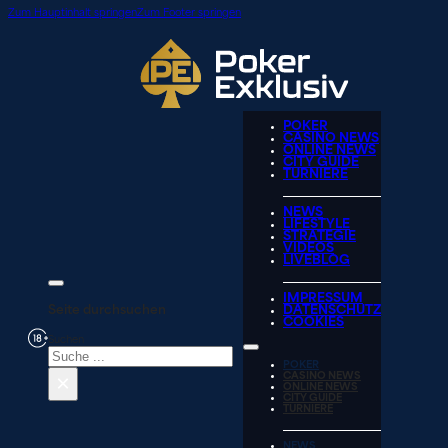
Zum Hauptinhalt springen
Zum Footer springen
POKER
CASINO NEWS
ONLINE NEWS
CITY GUIDE
TURNIERE
NEWS
LIFESTYLE
STRATEGIE
VIDEOS
LIVEBLOG
IMPRESSUM
Seite durchsuchen
DATENSCHUTZ
COOKIES
Suchen
POKER
×
CASINO NEWS
ONLINE NEWS
CITY GUIDE
TURNIERE
NEWS