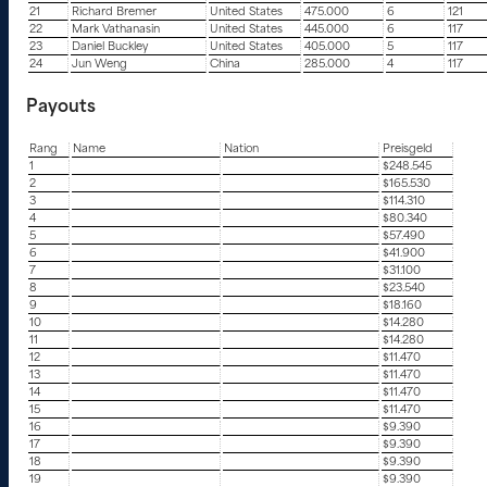
21
Richard Bremer
United States
475.000
6
121
22
Mark Vathanasin
United States
445.000
6
117
23
Daniel Buckley
United States
405.000
5
117
24
Jun Weng
China
285.000
4
117
Payouts
Rang
Name
Nation
Preisgeld
1
$248.545
2
$165.530
3
$114.310
4
$80.340
5
$57.490
6
$41.900
7
$31.100
8
$23.540
9
$18.160
10
$14.280
11
$14.280
12
$11.470
13
$11.470
14
$11.470
15
$11.470
16
$9.390
17
$9.390
18
$9.390
19
$9.390