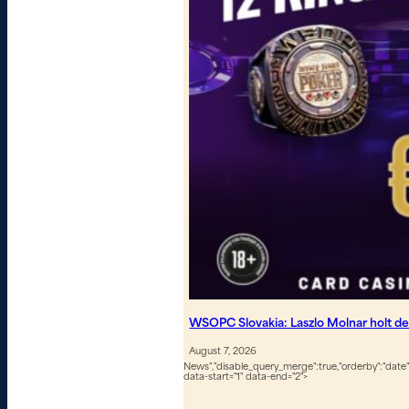
WSOPC Slovakia: Laszlo Molnar holt de
August 7, 2026
News","disable_query_merge":true,"orderby":"date","
data-start="1" data-end="2">