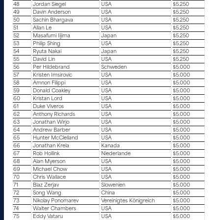
48
Jordan Siegel
USA
$5.250
49
Davin Anderson
USA
$5.250
50
Sachin Bhargava
USA
$5.250
51
Allan Le
USA
$5.250
52
Masafumi Iijima
Japan
$5.250
53
Philip Shing
USA
$5.250
54
Ryuta Nakai
Japan
$5.250
55
David Lin
USA
$5.250
56
Per Hildebrand
Schweden
$5.000
57
Kristen Imsirovic
USA
$5.000
58
Amnon Filippi
USA
$5.000
59
Donald Coakley
USA
$5.000
60
Kristan Lord
USA
$5.000
61
Duke Viveros
USA
$5.000
62
Anthony Richards
USA
$5.000
63
Jonathan Wirjo
USA
$5.000
64
Andrew Barber
USA
$5.000
65
Hunter McClelland
USA
$5.000
66
Jonathan Krela
Kanada
$5.000
67
Rob Hollink
Niederlande
$5.000
68
Alan Myerson
USA
$5.000
69
Michael Chow
USA
$5.000
70
Chris Wallace
USA
$5.000
71
Blaz Zerjav
Slowenien
$5.000
72
Song Wang
China
$5.000
73
Nikolay Ponomarev
Vereinigtes Königreich
$5.000
74
Walter Chambers
USA
$5.000
75
Eddy Vataru
USA
$5.000