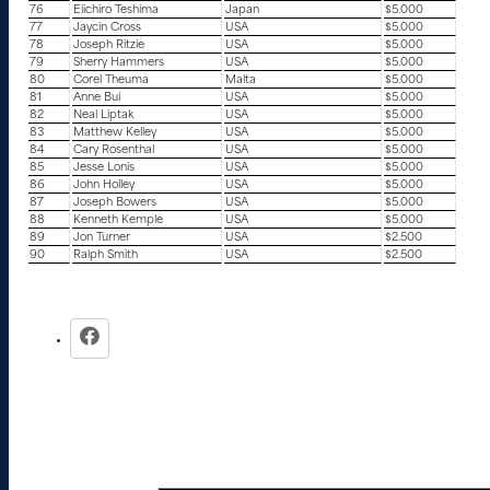
76
Eiichiro Teshima
Japan
$5.000
77
Jaycin Cross
USA
$5.000
78
Joseph Ritzie
USA
$5.000
79
Sherry Hammers
USA
$5.000
80
Corel Theuma
Malta
$5.000
81
Anne Bui
USA
$5.000
82
Neal Liptak
USA
$5.000
83
Matthew Kelley
USA
$5.000
84
Cary Rosenthal
USA
$5.000
85
Jesse Lonis
USA
$5.000
86
John Holley
USA
$5.000
87
Joseph Bowers
USA
$5.000
88
Kenneth Kemple
USA
$5.000
89
Jon Turner
USA
$2.500
90
Ralph Smith
USA
$2.500