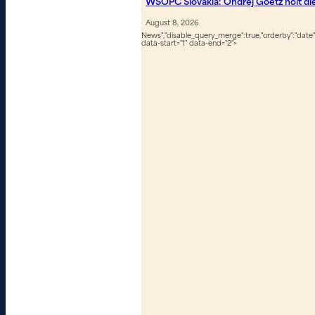
WSOPC Slovakia: Ondrej Goetz holt d
August 8, 2026
News","disable_query_merge":true,"orderby":"date","
data-start="1" data-end="2">