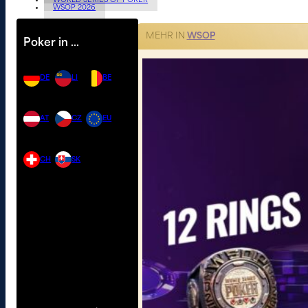
WORLD SERIES OF POKER
WSOP 2026
MEHR IN
WSOP
Poker in …
DE
LI
BE
AT
CZ
EU
CH
SK