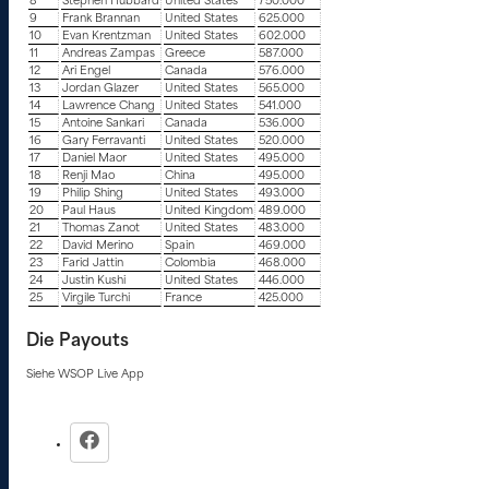
8
Stephen Hubbard
United States
750.000
9
Frank Brannan
United States
625.000
10
Evan Krentzman
United States
602.000
11
Andreas Zampas
Greece
587.000
12
Ari Engel
Canada
576.000
13
Jordan Glazer
United States
565.000
14
Lawrence Chang
United States
541.000
15
Antoine Sankari
Canada
536.000
16
Gary Ferravanti
United States
520.000
17
Daniel Maor
United States
495.000
18
Renji Mao
China
495.000
19
Philip Shing
United States
493.000
20
Paul Haus
United Kingdom
489.000
21
Thomas Zanot
United States
483.000
22
David Merino
Spain
469.000
23
Farid Jattin
Colombia
468.000
24
Justin Kushi
United States
446.000
25
Virgile Turchi
France
425.000
Die Payouts
Siehe WSOP Live App