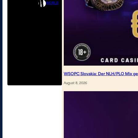
WORLD
WSOPC Slovakia: Der NLH/PLO Mix geh
August 8, 2026