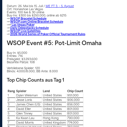
Datum: 26. Mai bis 15. Juli /
ME FT 3. – 5. August
Ort: Horseshoe Las Vegas
Events: 100 live & 30 online
Buy-Ins: $300 bis $250.000, online ab $215
–>
WSOP Bracelet Schedule
–>
WSOP.com Online Bracelet Schedule
–>>
Las Vegas Poker
–>
Daily Deepstacks Schedule
–>
WSOP Live Satellites
–>
2026 World Series of Poker Official Tournament Rules
WSOP Event #5: Pot-Limit Omaha
Buy-In: $5.000
Entries: 716
Preisgeld: $3.293.600
Bezahlte Plätze: 108
Verbliebene Spieler: 120
Blinds: 4.000/8.000; BB Ante: 8.000
Top Chip Counts aus Tag 1
Rang
Spieler
Land
Chip Count
1
Dylan Weisman
United States
951.000
2
Jesse Lonis
United States
906.000
3
James Chen (US)
United States
856.000
4
David Eller
United States
801.000
5
Glen Tinney
United States
801.000
6
Ka Kwan Lau
Hong Kong
790.000
7
David Morris
United Kingdom
774.000