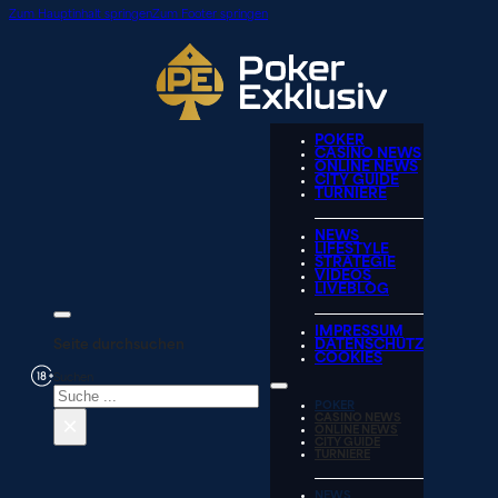
Zum Hauptinhalt springen
Zum Footer springen
POKER
CASINO NEWS
ONLINE NEWS
CITY GUIDE
TURNIERE
NEWS
LIFESTYLE
STRATEGIE
VIDEOS
LIVEBLOG
IMPRESSUM
Seite durchsuchen
DATENSCHUTZ
COOKIES
Suchen
POKER
×
CASINO NEWS
ONLINE NEWS
CITY GUIDE
TURNIERE
NEWS