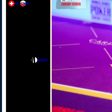
CH
SK
WORLD