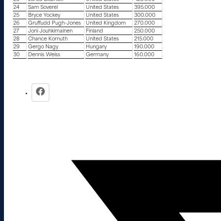
24
Sam Soverel
United States
395.000
25
Bryce Yockey
United States
300.000
26
Gruffudd Pugh-Jones
United Kingdom
270.000
27
Joni Jouhkimainen
Finland
250.000
28
Chance Kornuth
United States
215.000
29
Gergo Nagy
Hungary
190.000
30
Dennis Weiss
Germany
160.000