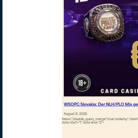
WSOPC Slovakia: Der NLH/PLO Mix geh
August 8, 2026
News","disable_query_merge":true,"orderby":"date","
data-start="1" data-end="2">