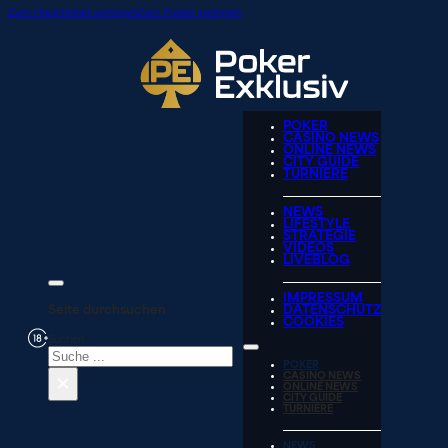
Zum Hauptinhalt springen
Zum Footer springen
POKER
CASINO NEWS
ONLINE NEWS
CITY GUIDE
TURNIERE
NEWS
LIFESTYLE
STRATEGIE
VIDEOS
LIVEBLOG
IMPRESSUM
Seite durchsuchen
DATENSCHUTZ
COOKIES
Suchen
POKER
×
CASINO NEWS
ONLINE NEWS
CITY GUIDE
TURNIERE
NEWS