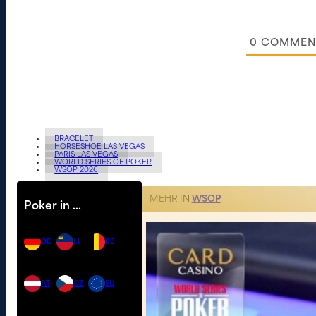
0
COMMEN
BRACELET
HORSESHOE LAS VEGAS
PARIS LAS VEGAS
WORLD SERIES OF POKER
WSOP 2026
MEHR IN
WSOP
Poker in …
DE
LI
BE
AT
CZ
EU