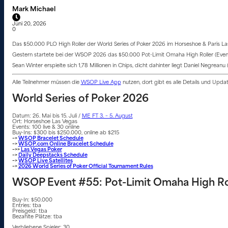
Mark Michael
Juni 20, 2026
0
Das $50.000 PLO High Roller der World Series of Poker 2026 im Horseshoe & Paris Las
Gestern startete bei der WSOP 2026 das $50.000 Pot-Limit Omaha High Roller (Event 
Sean Winter erspielte sich 1,78 Millionen in Chips, dicht dahinter liegt Daniel Negreanu
Alle Teilnehmer müssen die
WSOP Live App
nutzen, dort gibt es alle Details und Upd
World Series of Poker 2026
Datum: 26. Mai bis 15. Juli /
ME FT 3. – 5. August
Ort: Horseshoe Las Vegas
Events: 100 live & 30 online
Buy-Ins: $300 bis $250.000, online ab $215
–>
WSOP Bracelet Schedule
–>
WSOP.com Online Bracelet Schedule
–>>
Las Vegas Poker
–>
Daily Deepstacks Schedule
–>
WSOP Live Satellites
–>
2026 World Series of Poker Official Tournament Rules
WSOP Event #55: Pot-Limit Omaha High Ro
Buy-In: $50.000
Entries: tba
Preisgeld: tba
Bezahlte Plätze: tba
Verbliebene Spieler: 30