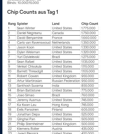
Blinds: 10.000/15.000
Chip Counts aus Tag 1
Rang
Spieler
Land
Chip Count
1
Sean Winter
United States
1.775.000
2
Daniel Negreanu
Canada
1.750.000
3
David Benyamine
France
1.660.000
4
Carlo van Ravenswoud
Netherlands
1.350.000
5
Jason Koon
United States
1.330.000
6
Dylan Weisman
United States
1.320.000
7
Yuri Dzivielevski
Brazil
1.275.000
8
Sean Rafael
United States
1.135.000
9
Venkat Chivukula
United States
1.115.000
10
Barrett Threadgill
United States
1.105.000
11
Robert Cowen
United Kingdom
955.000
12
Artur Martirosian
Russian Federation
950.000
13
Santhosh Suvarna
India
855.000
14
Brian Battistone
United States
775.000
15
Joao Simao
Brazil
760.000
16
Jeremy Ausmus
United States
745.000
17
Ka Kwan Lau
Hong Kong
745.000
18
Eelis Parssinen
Finland
605.000
19
Jonathan Depa
United States
525.000
20
Qinghai Pan
United States
505.000
21
Philip Sternheimer
United Kingdom
500.000
22
Klemens Roiter
Austria
435.000
23
Jared Bleznick
United States
420.000