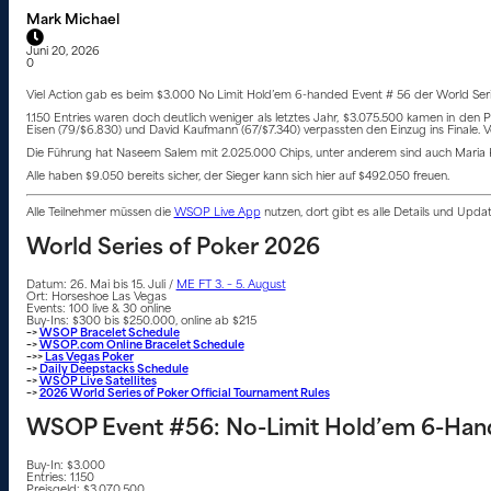
Mark Michael
Juni 20, 2026
0
Viel Action gab es beim $3.000 No Limit Hold’em 6-handed Event # 56 der World Series
1.150 Entries waren doch deutlich weniger als letztes Jahr, $3.075.500 kamen in den 
Eisen (79/$6.830) und David Kaufmann (67/$7.340) verpassten den Einzug ins Finale. Vo
Die Führung hat Naseem Salem mit 2.025.000 Chips, unter anderem sind auch Maria Kon
Alle haben $9.050 bereits sicher, der Sieger kann sich hier auf $492.050 freuen.
Alle Teilnehmer müssen die
WSOP Live App
nutzen, dort gibt es alle Details und Upd
World Series of Poker 2026
Datum: 26. Mai bis 15. Juli /
ME FT 3. – 5. August
Ort: Horseshoe Las Vegas
Events: 100 live & 30 online
Buy-Ins: $300 bis $250.000, online ab $215
–>
WSOP Bracelet Schedule
–>
WSOP.com Online Bracelet Schedule
–>>
Las Vegas Poker
–>
Daily Deepstacks Schedule
–>
WSOP Live Satellites
–>
2026 World Series of Poker Official Tournament Rules
WSOP Event #56: No-Limit Hold’em 6-Ha
Buy-In: $3.000
Entries: 1.150
Preisgeld: $3.070.500