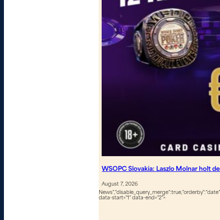
WSOPC Slovakia: Laszlo Molnar holt de
August 7, 2026
News","disable_query_merge":true,"orderby":"date","
data-start="1" data-end="2">