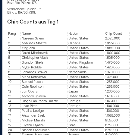
Bezahlte Plätze: 173
Verbliebene Spieler: 53
Blinds: 15k/30k/30k
Chip Counts aus Tag 1
Rang
Name
Nation
Chip Count
1
Naseem Salem
United States
2.025.000
2
Abhishek Mhatre
Canada
1.955.000
3
Ying Zhu
United States
1.885.000
4
David Miscikowski
United States
1.800.000
5
Christopher Vitch
United States
1.505.000
6
Brandon Sheils
United Kingdom
1.470.000
7
Mykel Robble
United States
1.420.000
8
Johannes Straver
Netherlands
1.370.000
9
Maria Konnikova
United States
1.325.000
10
Samuel Rosen
United States
1.255.000
11
Colin Robinson
United States
1.255.000
12
Jun Obara
Japan
1.230.000
13
Anthony Spinella
United States
1.170.000
14
Diogo Sao Pedro Duarte
Portugal
1.145.000
15
Joao Pinto
Portugal
1.100.000
16
Paulina Loeliger
United States
1.100.000
17
Alexander Baek
United States
1.065.000
18
Michael Mizrahi
United States
955.000
19
Eliyahu Elyashiv
Israel
875.000
20
Nicholas Schulman
United States
875.000