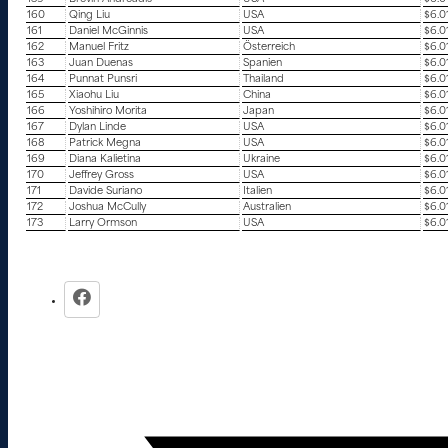
160
Qing Liu
USA
$6.0
161
Daniel McGinnis
USA
$6.0
162
Manuel Fritz
Österreich
$6.0
163
Juan Duenas
Spanien
$6.0
164
Punnat Punsri
Thailand
$6.0
165
Xiaohu Liu
China
$6.0
166
Yoshihiro Morita
Japan
$6.0
167
Dylan Linde
USA
$6.0
168
Patrick Megna
USA
$6.0
169
Diana Kalietina
Ukraine
$6.0
170
Jeffrey Gross
USA
$6.0
171
Davide Suriano
Italien
$6.0
172
Joshua McCully
Australien
$6.0
173
Larry Ormson
USA
$6.0