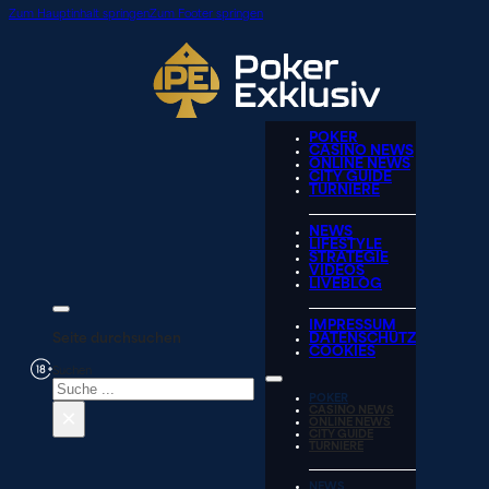
Zum Hauptinhalt springen
Zum Footer springen
POKER
CASINO NEWS
ONLINE NEWS
CITY GUIDE
TURNIERE
NEWS
LIFESTYLE
STRATEGIE
VIDEOS
LIVEBLOG
IMPRESSUM
Seite durchsuchen
DATENSCHUTZ
COOKIES
Suchen
POKER
×
CASINO NEWS
ONLINE NEWS
CITY GUIDE
TURNIERE
NEWS