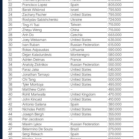
21
Thomas Eychenne
France
810.000
22
Francisco Lopez
Spain
805.000
23
Barak Wisbrod
Israel
795.500
24
Zachary Fischer
United States
795.000
25
Rostyslav Sabishchenko
Ukraine
724.000
26
Taiwan
715.000
Ting‑Yi Tsai
27
Zheyu Weng
China
715.000
28
Anh Do
Czechia
665.000
29
Joey Weissman
United States
635.000
30
Ivan Ruban
Russian Federation
615.000
31
Rokas Asipauskas
Lithuania
590.000
32
Dejan Kaladurdevic
Montenegro
580.000
33
Adrien Delmas
France
580.000
34
Anatoly Zlotnikov
Russian Federation
550.000
35
Faraz Jaka
United States
545.000
36
Jonathan Tamayo
United States
520.000
37
Chi Tang
United States
500.000
38
Tyler Montoya
United States
495.000
39
Matthew Cohn
—
495.000
40
Rohit Mariwalla
United Kingdom
470.000
41
John Kincaid
United States
410.000
42
Antonio Galiana
Spain
380.000
43
Nicholas Petitti
United States
380.000
44
Joseph Bergh
United States
355.000
45
Per Jacobson
—
320.000
46
Maxim Lykov
Russian Federation
305.000
47
Belarmino De Souza
Brazil
275.000
48
Sergi Reixach
Spain
270.000