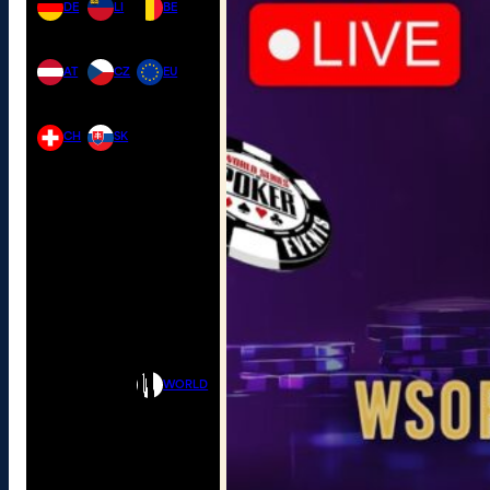
DE
LI
BE
AT
CZ
EU
CH
SK
WORLD