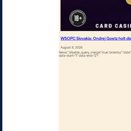
WSOPC Slovakia: Ondrej Goetz holt d
August 8, 2026
News","disable_query_merge":true,"orderby":"date","
data-start="1" data-end="2">