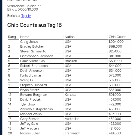
Bezahlte Plätze: tba
Verbliebene Spieler: 77
Blinds: 5.000/10.000
Berichte:
Tag 1A
Chip Counts aus Tag 1B
Rang
Name
Nation
Chip Count
1
Craig Jones
USA
1.004.000
2
Bradley Butcher
USA
869.000
3
Steven Sarmiento
USA
825.000
4
Christopher Jacobson
USA
810.000
5
Paulo Villena Gini
Brasilien
650.000
6
Robert Emmerson
USA
644.000
7
Davin Anderson
USA
634.000
8
Farhad Jamasi
USA
573.000
9
Wang Liu
USA
559.000
10
Stephen Hubbard
USA
550.000
11
Bryan Frantz
USA
533.000
12
Edward Bergman
Kanada
501.000
13
David Prociak
USA
497.000
14
Tyler Brown
USA
472.000
15
Andrew Ostapchenko
USA
456.000
16
Michael Welsh
USA
437.000
17
Gary Benson
Australien
432.000
18
Jeffrey Gale
USA
422.000
19
Jeff Madsen
USA
421.000
20
Nicolas Julien
Frankreich
418.000