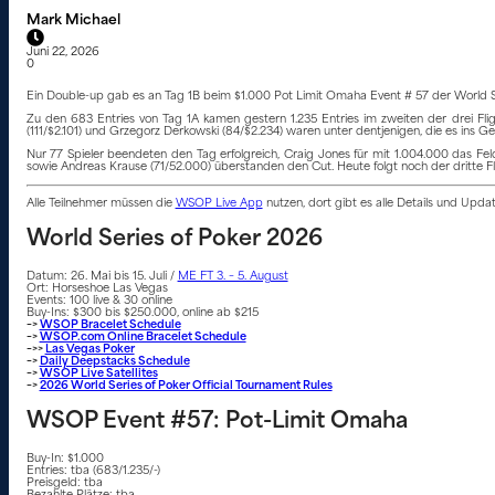
Mark Michael
Juni 22, 2026
0
Ein Double-up gab es an Tag 1B beim $1.000 Pot Limit Omaha Event # 57 der World Ser
Zu den 683 Entries von Tag 1A kamen gestern 1.235 Entries im zweiten der drei Fligh
(111/$2.101) und Grzegorz Derkowski (84/$2.234) waren unter dentjenigen, die es ins Ge
Nur 77 Spieler beendeten den Tag erfolgreich, Craig Jones für mit 1.004.000 das Fel
sowie Andreas Krause (71/52.000) überstanden den Cut. Heute folgt noch der dritte Fli
Alle Teilnehmer müssen die
WSOP Live App
nutzen, dort gibt es alle Details und Upd
World Series of Poker 2026
Datum: 26. Mai bis 15. Juli /
ME FT 3. – 5. August
Ort: Horseshoe Las Vegas
Events: 100 live & 30 online
Buy-Ins: $300 bis $250.000, online ab $215
–>
WSOP Bracelet Schedule
–>
WSOP.com Online Bracelet Schedule
–>>
Las Vegas Poker
–>
Daily Deepstacks Schedule
–>
WSOP Live Satellites
–>
2026 World Series of Poker Official Tournament Rules
WSOP Event #57: Pot-Limit Omaha
Buy-In: $1.000
Entries: tba (683/1.235/-)
Preisgeld: tba