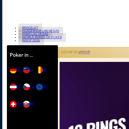
BRACELET
HORSESHOE LAS VEGAS
PARIS LAS VEGAS
WORLD SERIES OF POKER
WSOP 2026
MEHR IN
WSOP
Poker in …
DE
LI
BE
AT
CZ
EU
CH
SK