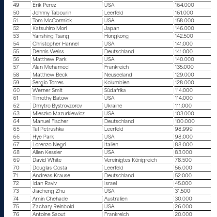
49
Erik Perez
USA
164.000
50
Johnny Tabourin
Leerfeld
161.000
51
Tom McCormick
USA
158.000
52
Katsuhiro Mori
Japan
146.000
53
Yanshing Tsang
Hongkong
142.500
54
Christopher Hannel
USA
141.000
55
Dennis Weiss
Deutschland
141.000
56
Matthew Park
USA
140.000
57
Alan Mehamed
Frankreich
135.000
58
Matthew Beck
Neuseeland
129.000
59
Sergio Torres
Kolumbien
128.000
60
Werner Smit
Südafrika
114.000
61
Timothy Batow
USA
114.000
62
Dmytro Bystrovzorov
Ukraine
111.000
63
Mieszko Mazurkiewicz
USA
103.000
64
Manuel Fischer
Deutschland
100.000
65
Tal Petrushka
Leerfeld
98.999
66
Hye Park
USA
98.000
67
Lorenzo Negri
Italien
88.000
68
Allen Kessler
USA
83.000
69
David White
Vereinigtes Königreich
78.500
70
Douglas Costa
Leerfeld
56.000
71
Andreas Krause
Deutschland
52.000
72
Idan Raviv
Israel
45.000
73
Jiacheng Zhu
USA
31.500
74
Amin Chehade
Australien
30.000
75
Zachary Reinbold
USA
26.000
76
Antoine Saout
Frankreich
20.000