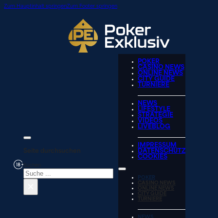
Zum Hauptinhalt springen
Zum Footer springen
POKER
CASINO NEWS
ONLINE NEWS
CITY GUIDE
TURNIERE
NEWS
LIFESTYLE
STRATEGIE
VIDEOS
LIVEBLOG
IMPRESSUM
Seite durchsuchen
DATENSCHUTZ
COOKIES
Suchen
POKER
×
CASINO NEWS
ONLINE NEWS
CITY GUIDE
TURNIERE
NEWS