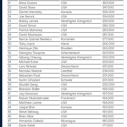
21
Shiva Dudani
USA
393.000
22
David Shaw
USA
347.000
23
Darren Kennedy
Kanada
306.000
24
Joe Serock
USA
304.000
25
Bobby James
Vereinigtes Königreich
295.000
26
David Simon
USA
286.000
27
Patrick Mahoney
USA
283.000
28
David Mzareulov
USA
281.000
29
Narcis-Gabriel Nedelcu
Rumänien
277.000
30
Toby Joyce
Irland
266.000
31
Henrique Zilio
Brasilien
265.000
32
Georgios Tsoupras
Griechenland
263.000
33
Qibang Cheung
Vereinigtes Königreich
260.000
34
Michael Estes
USA
253.000
35
Lars Nickolai
Deutschland
251.000
36
Nicholas Malone
Leerfeld
234.000
37
Sebastian Pauli
Deutschland
201.000
38
Karim Ghozlani
Schweiz
201.000
39
Shuofei Geng
USA
200.000
40
Brendan Shiller
USA
199.000
41
Jay Harwood
Vereinigtes Königreich
197.000
42
Rabah Aitabdelmalek
Frankreich
194.000
43
Matthew Levine
USA
194.000
44
Jaspal Brar
Kanada
193.000
45
Steve Sebbag
USA
191.000
46
Brian Alioa
USA
185.000
47
Armando Collado
Nicaragua
180.000
48
Davis Aalvik
USA
171.000