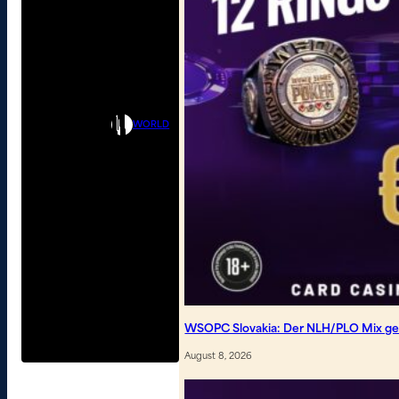
WORLD
WSOPC Slovakia: Der NLH/PLO Mix geh
August 8, 2026