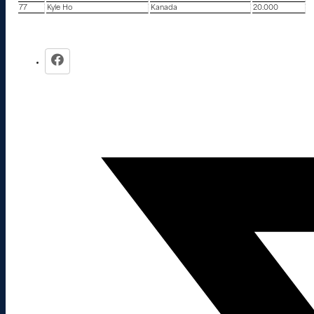
77
Kyle Ho
Kanada
20.000