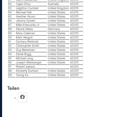
81
Mark Rubbathan
United Kingdom
$3.013
82
Yujian Zhou
Australia
$3.013
83
Leighton Cumber
United Kingdom
$3.013
84
Michael Falk
United States
$3.013
85
Heather Alcorn
United States
$3.013
86
Jeramy Govert
United States
$3.013
87
Mike Krescanko Jr
United States
$3.013
88
Dennis Weiss
Germany
$3.013
89
Maxx Coleman
United States
$3.013
90
Matt Vengrin
United States
$3.013
91
Zachary Reinbold
United States
$3.013
92
Christopher Smith
United States
$3.013
93
Guy Berentsen
United States
$3.013
94
Derek Bugg
United States
$3.013
95
Michael Lang
United States
$3.013
96
Joseph Weinberger
United States
$3.013
97
Robert Isakson
$3.013
98
Kimberly Durham
United States
$3.013
99
Young Ko
United States
$3.013
Teilen