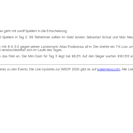
s geht mit zwölf Spielern in die Entscheidung.
 Spielern in Tag 2. 99 Teilnehmer sollten im Geld landen. Sebastian Schulz und Max Ne
mit 8-6-3-2 gegen seinen Landsmann Adas Povilavicius all-in. Der drehte ein 7-6 Low um
) verabschiedeten sich im Laufe des Tages.
nen das Feld an. Der Min-Cash für Tag 3 liegt bei $8.211. Auf den Sieger warten $161.313 
pdates zu den Events. Die Live-Updates zur WSOP 2026 gibt es auf
pokernews.com
. Alle Li