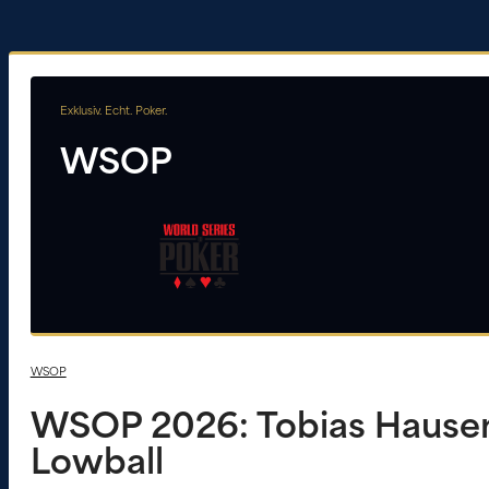
Exklusiv. Echt. Poker.
WSOP
WSOP
WSOP 2026: Tobias Hausen 
Lowball