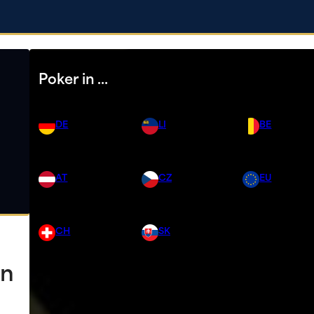
Poker in …
DE
LI
BE
AT
CZ
EU
CH
SK
en