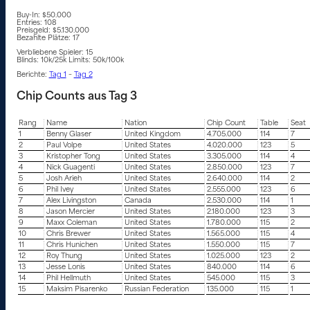
Buy-In: $50.000
Entries: 108
Preisgeld: $5.130.000
Bezahlte Plätze: 17
Verbliebene Spieler: 15
Blinds: 10k/25k Limits: 50k/100k
Berichte:
Tag 1
–
Tag 2
Chip Counts aus Tag 3
Rang
Name
Nation
Chip Count
Table
Seat
1
Benny Glaser
United Kingdom
4.705.000
114
7
2
Paul Volpe
United States
4.020.000
123
5
3
Kristopher Tong
United States
3.305.000
114
4
4
Nick Guagenti
United States
2.850.000
123
7
5
Josh Arieh
United States
2.640.000
114
2
6
Phil Ivey
United States
2.555.000
123
6
7
Alex Livingston
Canada
2.530.000
114
1
8
Jason Mercier
United States
2.180.000
123
3
9
Maxx Coleman
United States
1.780.000
115
2
10
Chris Brewer
United States
1.565.000
115
4
11
Chris Hunichen
United States
1.550.000
115
7
12
Roy Thung
United States
1.025.000
123
2
13
Jesse Lonis
United States
840.000
114
6
14
Phil Hellmuth
United States
545.000
115
3
15
Maksim Pisarenko
Russian Federation
135.000
115
1