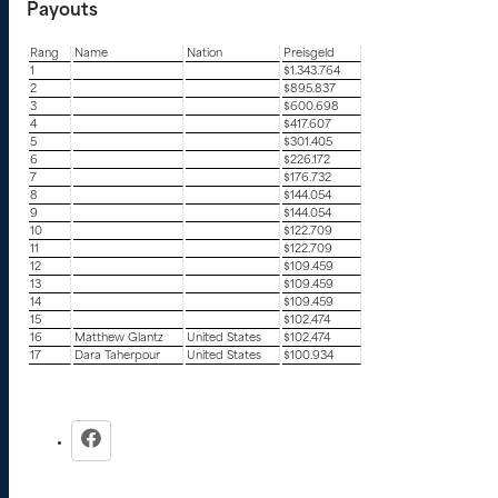
Payouts
Rang
Name
Nation
Preisgeld
1
$1.343.764
2
$895.837
3
$600.698
4
$417.607
5
$301.405
6
$226.172
7
$176.732
8
$144.054
9
$144.054
10
$122.709
11
$122.709
12
$109.459
13
$109.459
14
$109.459
15
$102.474
16
Matthew Glantz
United States
$102.474
17
Dara Taherpour
United States
$100.934