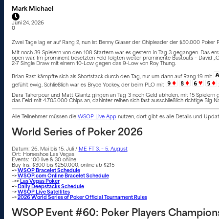
Mark Michael
Juni 24, 2026
0
Zwei Tage lag er auf Rang 2, nun ist Benny Glaser der Chipleader der $50.000 Poker P
Mit noch 39 Spielern von den 108 Startern war es gestern in Tag 3 gegangen. Das erst
open war. Im prominent besetzten Feld folgten weiter prominente Bustouts – David 
2-7 Single Draw mit einem 10-Low gegen das 9-Low von Roy Thung.
Brian Rast kämpfte sich als Shortstack durch den Tag, nur um dann auf Rang 19 mit
gefühlt ewig. Schließlich war es Bryce Yockey, der beim PLO mit
Dara Taherpour und Matt Glantz gingen an Tag 3 noch Geld abholen, mit 15 Spielern gi
das Feld mit 4.705.000 Chips an, dahinter reihen sich fast ausschließlich richtige Big 
Alle Teilnehmer müssen die
WSOP Live App
nutzen, dort gibt es alle Details und Upd
World Series of Poker 2026
Datum: 26. Mai bis 15. Juli /
ME FT 3. – 5. August
Ort: Horseshoe Las Vegas
Events: 100 live & 30 online
Buy-Ins: $300 bis $250.000, online ab $215
–>
WSOP Bracelet Schedule
–>
WSOP.com Online Bracelet Schedule
–>>
Las Vegas Poker
–>
Daily Deepstacks Schedule
–>
WSOP Live Satellites
–>
2026 World Series of Poker Official Tournament Rules
WSOP Event #60: Poker Players Champion