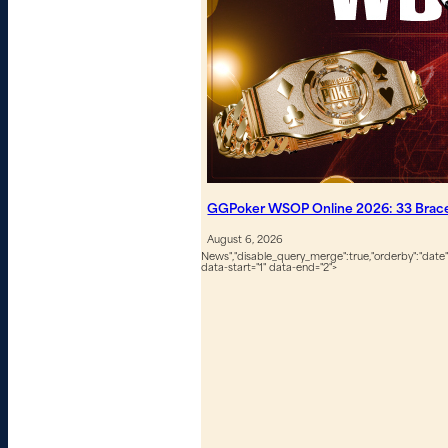
GGPoker WSOP Online 2026: 33 Bracel
August 6, 2026
News","disable_query_merge":true,"orderby":"date","
data-start="1" data-end="2">