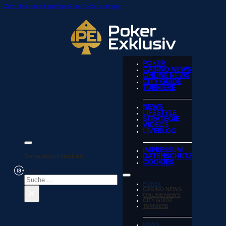
Zum Hauptinhalt springen
Zum Footer springen
POKER
CASINO NEWS
ONLINE NEWS
CITY GUIDE
TURNIERE
NEWS
LIFESTYLE
STRATEGIE
VIDEOS
LIVEBLOG
IMPRESSUM
Seite durchsuchen
DATENSCHUTZ
COOKIES
Suchen
POKER
×
CASINO NEWS
ONLINE NEWS
CITY GUIDE
TURNIERE
NEWS