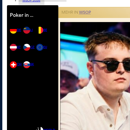
WSOP 2026
MEHR IN
WSOP
Poker in …
DE
LI
BE
AT
CZ
EU
CH
SK