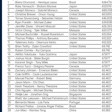
1
Breno Drumond – Henrique Lessa
Brazil
$184.76
2
Ruka Yamauchi – Shotaro Murase
Japan
$123.119
3
Joseph Monaco – Gabriel Monaco
Canada
$88.05
4
Christine Brewer – Orson Young
United States
$63.80
5
Tomas Szwarcberg – Sebastien Hetzel
Mexico
$46.833
6
Ryan Franklin – Michael Zulker
United States
$34.838
7
Jennifer Zewe – Vincent Moscati
United States
$26.265
8
Victor Chong – Tyler Willse
Malaysia
$20.073
9
Michael Buchmiller – Russell Rosenblum
United States
$15.554
10
Thomas Phillips – Anthony Banuelos
United States
$12.222
11
Takemaru Kato – Okamura Kento
Japan
$12.222
12
Brian Twitty – Dylan Crawford
United States
$9.742
13
Ruben Correia – Rui Campos
$9.742
14
Akihito Yokotsuka – Yuka Goshima
Japan
$7.877
15
Joshua Hicok – Blake Burgin
United States
$7.877
16
Karanvir Singh – Tony Miles
United States
$7.877
17
Franco Tucci – Gregory Pessine
Canada
$7.877
18
Zachary Johnsen – Emerson Bielen
United States
$6.463
19
Cole Griffith – Cade Lautenbacher
United States
$6.463
20
Manuel Fischer – Robert Belej
Germany
$6.463
21
Jason Mann – Chi Chan
United States
$6.463
22
Kevin Theodore – Nancy Theodore
United States
$6.463
23
Chin Nguyen – Michael Stanley
United States
$6.463
24
Weijie Lee – Jonathan Ong
Singapore
$6.463
25
Rhett Van Leeuwen – Michael Fahrenbruch
United States
$6.463
26
Bernardo Neves – Luis Faria
Portugal
$6.463
27
Richard Freitas – Jonatas Roger Freitas
Brazil
$5.382
28
Jun Miao – Wantao Tang
China
$5.382