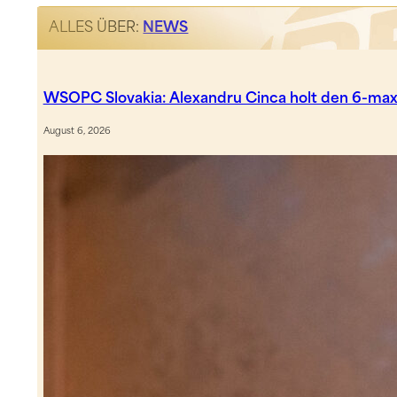
ALLES ÜBER:
NEWS
WSOPC Slovakia: Alexandru Cinca holt den 6-max
August 6, 2026