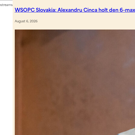
vestreams
WSOPC Slovakia: Alexandru Cinca holt den 6-max
August 6, 2026