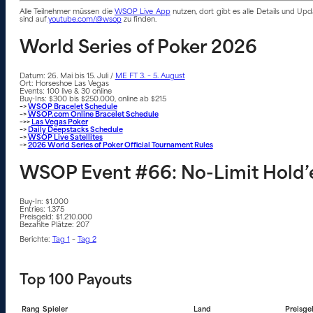
Alle Teilnehmer müssen die
WSOP Live App
nutzen, dort gibt es alle Details und U
sind auf
youtube.com/@wsop
zu finden.
World Series of Poker 2026
Datum: 26. Mai bis 15. Juli /
ME FT 3. – 5. August
Ort: Horseshoe Las Vegas
Events: 100 live & 30 online
Buy-Ins: $300 bis $250.000, online ab $215
–>
WSOP Bracelet Schedule
–>
WSOP.com Online Bracelet Schedule
–>>
Las Vegas Poker
–>
Daily Deepstacks Schedule
–>
WSOP Live Satellites
–>
2026 World Series of Poker Official Tournament Rules
WSOP Event #66: No-Limit Hold’
Buy-In: $1.000
Entries: 1.375
Preisgeld: $1.210.000
Bezahlte Plätze: 207
Berichte:
Tag 1
–
Tag 2
Top 100 Payouts
Rang
Spieler
Land
Preisge