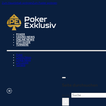
Zum Hauptinhalt springen
Zum Footer springen
POKER
CASINO NEWS
ONLINE NEWS
CITY GUIDE
TURNIERE
Poker
Casino News
Online News
City Guide
Turniere
Seite durchsuchen
Suchen
×