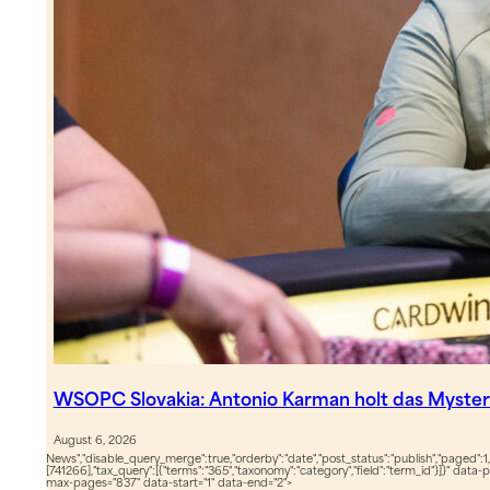
WSOPC Slovakia: Antonio Karman holt das Myste
August 6, 2026
News","disable_query_merge":true,"orderby":"date","post_status":"publish","paged":1,
[741266],"tax_query":[{"terms":"365","taxonomy":"category","field":"term_id"}]}" data-
max-pages="837" data-start="1" data-end="2">