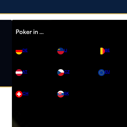
Poker in …
DE
LI
BE
AT
CZ
EU
CH
SK