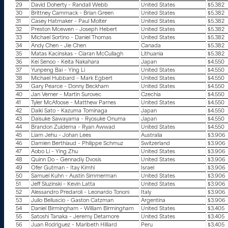
29
David Doherty – Randall Webb
United States
$5.382
30
Brittney Cammack – Brian Green
United States
$5.382
31
Casey Hatmaker – Paul Molter
United States
$5.382
32
Preston Mcewen – Joseph Hebert
United States
$5.382
33
Michael Sortino – Daniel Thomas
United States
$5.382
34
Andy Chen – Jie Chen
Canada
$5.382
35
Matas Kacinskas – Ciaran McCullagh
Lithuania
$5.382
36
Kei Senoo – Keita Nakahara
Japan
$4.550
37
Yunpeng Bai – Ying Li
United States
$4.550
38
Michael Hubbard – Mark Egbert
United States
$4.550
39
Gary Pearce – Donny Beckham
United States
$4.550
40
Jan Verner – Martin Surovec
Czechia
$4.550
41
Tyler McAfoose – Matthew Parnes
United States
$4.550
42
Daiki Sato – Kazuma Tominaga
Japan
$4.550
43
Daisuke Sawayama – Ryosuke Onuma
Japan
$4.550
44
Brandon Zuidema – Ryan Awwad
United States
$4.550
45
Liam Jehu – Johan Lees
Australia
$3.906
46
Damien Berthiaud – Philippe Schmuz
Switzerland
$3.906
47
Aobo Li – Ying Zhu
United States
$3.906
48
Quinn Do – Gennadiy Dvosis
United States
$3.906
49
Ofer Gutman – Itay Kimhi
Israel
$3.906
50
Samuel Kuhn – Austin Simmerman
United States
$3.906
51
Jeff Sluzinski – Kevin Latta
United States
$3.906
52
Alessandro Predaroli – Leonardo Tononi
Italy
$3.906
53
Julio Belluscio – Gaston Catzman
Argentina
$3.906
54
Daniel Birmingham – William Birmingham
United States
$3.405
55
Satoshi Tanaka – Jeremy Detamore
United States
$3.405
56
Juan Rodriguez – Maribeth Hilliard
Peru
$3.405