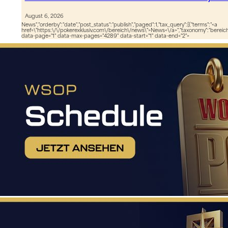
August 6, 2026
News","orderby":"date","post_status":"publish","paged":1,"tax_query":[{"terms":"<a
href=\"https:\/\/pokerexklusiv.com\/bereich\/news\">News<\/a>","taxonomy":"bereich",
data-page="1" data-max-pages="4289" data-start="1" data-end="2">