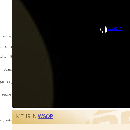
WORLD
Finaltag
s. Damit
ellte mit
em Board
$46.833)
 Brewer;
MEHR IN
WSOP
an, Ruka