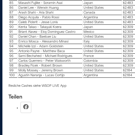
85
Masashi Fujiike – Soramin Asai
Japan
$2.483
86
Daniel Lee – Wenxin Huang
United States
$2.483
87
Arash Shahi – Aria Shahi
Canada
$2.483
88
Diego Acquila – Pablo Rossi
Argentina
$2.483
89
Caleb Piderit – Jesse Lonis
United States
$2.483
90
Kenta Takao – Takayuki Koera
Japan
$2.309
91
Briant Alavez – Eloy Dominguez Castro
Mexico
$2.309
92
Daniel Chan – Baebae Liu
United States
$2.309
93
Enrico Mosca – Alessandro Minasi
Italy
$2.309
94
Michelle Izzi – Adam Goldstein
United States
$2.309
95
Antonio Payne – Matthew Baca
United States
$2.309
96
Sami Bechahed – Michael Rodrigues
France
$2.309
97
Carlos Guerrero – Peter Walsworth
Colombia
$2.309
98
Bradley Ficek – Robert Brown
United States
$2.309
99
Molly Mossey – Jeremy Brown
United States
$2.184
100
Agustin Naranja – Lucas Cortijo
Argentina
$2.184
Resliche Cashes siehe WSOP LIVE App
Teilen