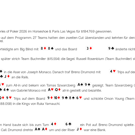
es of Poker 2026 im Horseshoe & Paris Las Vegas für $184.769 gewonnen.
 auf dem Programm. 27 Teams hatten den zweiten Cut überstanden und kehrten für den 
el.
erteidigte am Big Blind mit
und das Board
änderte nicht
später strich Team Buchmiller ($15.554) die Segel. Russell Rosenblum (Team Buchmiller) st
in die Asse von Joseph Monaco. Danach traf Breno Drumond mit
Trips auf d
an die Rails.
zum All-in und bekam von Tomas Szwarcberg
gezeigt. Team Szwarcberg (
von Gabriel Monaco mit
all-in gestellt und bezahlte.
Trips auf dem Board
und schickte Orson Young (Team
8.058) in die Kings von Ruka Yamauchi.
en Hand baute sich bis zum Turn
ein Pot auf. Breno Drumond spielte 
n Call. Drumond drehte
um und der River
war eine Blank.