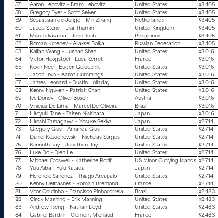
57
Aaron Lebovitz – Bram Lebovitz
United States
$3.405
58
Gregory Dyer – Scott Seiver
United States
$3.405
59
Sebastiaan de Jonge – Min Zhang
Netherlands
$3.405
60
Jacob Stone – Lisa Thumm
United Kingdom
$3.405
61
Mike Takayama – John Tech
Philippines
$3.405
62
Roman Korenev – Aliaksei Boika
Russian Federation
$3.405
63
Kaifan Wang – Junhao Shen
United States
$3.016
64
Victor Hoogstoel – Luca Serret
France
$3.016
65
Kevin Nee – Eugen Golubchik
United States
$3.016
66
Jacob Irvin – Aaron Cummings
United States
$3.016
67
James Leonard – Dustin Holladay
United States
$3.016
68
Kenny Nguyen – Patrick Chan
United States
$3.016
69
Ivo Donev – Oliver Bosch
Austria
$3.016
70
Vinicius De Lima – Marcel De Oliveira
Brazil
$3.016
71
Hiroyuki Tane – Taizen Nishihara
Japan
$3.016
72
Hiroshi Tamagawa – Yosuke Sekiya
Japan
$2.714
73
Gregory Gius – Amanda Gius
United States
$2.714
74
Daniel Kozuchowski – Nicholas Surges
United States
$2.714
75
Kenneth Ray – Jonathan Ray
United States
$2.714
76
Luke Do – Dien Le
United States
$2.714
77
Michael Croswell – Katherine Rohlf
US Minor Outlying Islands
$2.714
78
Yuki Aiba – Yuki Katada
Japan
$2.714
79
Florencio Sanchez – Thiago Arcapalo
United States
$2.714
80
Kenny Deffrasnes – Romain Bremond
France
$2.714
81
Vitor Coutinho – Francisco Pinhocorreia
Brazil
$2.483
82
Cindy Manning – Erik Manning
United States
$2.483
83
Andrew Tseng – Nathan Lloyd
United States
$2.483
84
Gabriel Bardini – Clement Michaud
France
$2.483