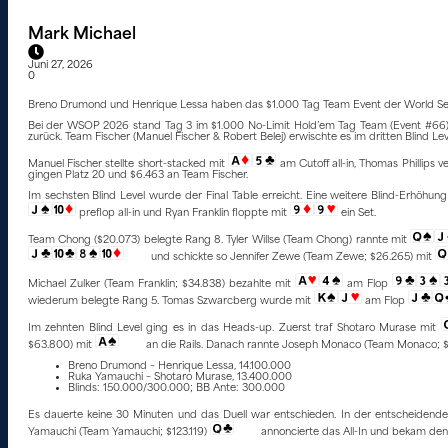
Mark Michael
Juni 27, 2026
0
Breno Drumond und Henrique Lessa haben das $1.000 Tag Team Event der World Seri
Bei der WSOP 2026 stand Tag 3 im $1.000 No-Limit Hold’em Tag Team (Event #66)
zurück. Team Fischer (Manuel Fischer & Robert Belej) erwischte es im dritten Blind Lev
Manuel Fischer stellte short-stacked mit
am Cutoff all-in, Thomas Phillips v
gingen Platz 20 und $6.463 an Team Fischer.
Im sechsten Blind Level wurde der Final Table erreicht. Eine weitere Blind-Erhöhung 
preflop all-in und Ryan Franklin floppte mit
ein Set.
Team Chong ($20.073) belegte Rang 8. Tyler Willse (Team Chong) rannte mit
und schickte so Jennifer Zewe (Team Zewe; $26.265) mit
Michael Zulker (Team Franklin; $34.838) bezahlte mit
am Flop
wiederum belegte Rang 5. Tomas Szwarcberg wurde mit
am Flop
Im zehnten Blind Level ging es in das Heads-up. Zuerst traf Shotaro Murase mit
$63.800) mit
an die Rails. Danach rannte Joseph Monaco (Team Monaco; $8
Breno Drumond – Henrique Lessa, 14.100.000
Ruka Yamauchi – Shotaro Murase, 13.400.000
Blinds: 150.000/300.000; BB Ante: 300.000
Es dauerte keine 30 Minuten und das Duell war entschieden. In der entscheidend
Yamauchi (Team Yamauchi; $123.119)
annoncierte das All-In und bekam de