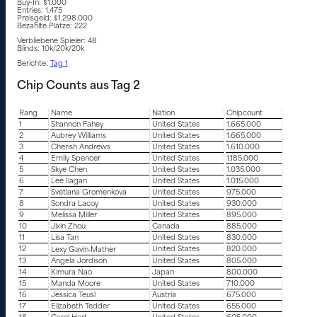
Buy-In: $1.000
Entries: 1.475
Preisgeld: $1.298.000
Bezahlte Plätze: 222
Verbliebene Spieler: 48
Blinds: 10k/20k/20k
Berichte:
Tag 1
Chip Counts aus Tag 2
Rang
Name
Nation
Chipcount
1
Shannon Fahey
United States
1.665.000
2
Aubrey Williams
United States
1.665.000
3
Cherish Andrews
United States
1.610.000
4
Emily Spencer
United States
1.185.000
5
Skye Chen
United States
1.035.000
6
Lee Ilagan
United States
1.015.000
7
Svetlana Gromenkova
United States
975.000
8
Sondra Lacoy
United States
930.000
9
Melissa Miller
United States
895.000
10
Jixin Zhou
Canada
885.000
11
Lisa Tan
United States
830.000
12
United States
820.000
Lexy Gavin‑Mather
13
Angela Jordison
United States
805.000
14
Kimura Nao
Japan
800.000
15
Manda Moore
United States
710.000
16
Jessica Teusl
Austria
675.000
17
Elizabeth Tedder
United States
655.000