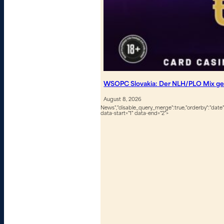
WSOPC Slovakia: Der NLH/PLO Mix geh
August 8, 2026
News","disable_query_merge":true,"orderby":"date","
data-start="1" data-end="2">