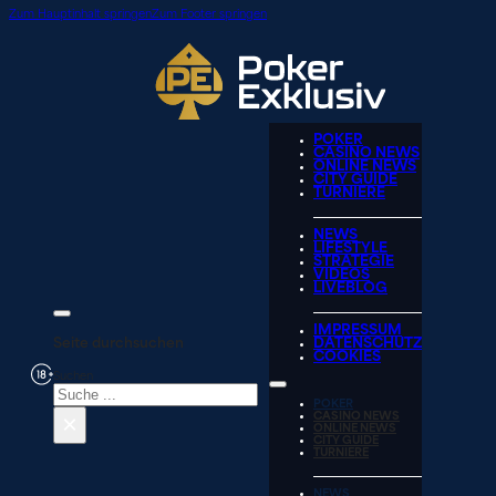
Zum Hauptinhalt springen
Zum Footer springen
POKER
CASINO NEWS
ONLINE NEWS
CITY GUIDE
TURNIERE
NEWS
LIFESTYLE
STRATEGIE
VIDEOS
LIVEBLOG
IMPRESSUM
Seite durchsuchen
DATENSCHUTZ
COOKIES
Suchen
POKER
×
CASINO NEWS
ONLINE NEWS
CITY GUIDE
TURNIERE
NEWS