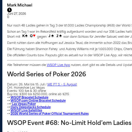
Mark Michael
Juni 27, 2026
0
Nur noch 48 Ladies gehen in Tag 3 der $1.000 Ladies Championship (#68) der World Seri
Schon an Tag 1 war im Rekordfeld kräftig aufgeräumt worden und nur 338 Ladies hatte
Short mit
gegen
war dann Schluss für Jennifer Sabuel, weil der J
Damit ruhten dann alle Hoffnungen auf Jessica Teusl, die immerhin schon 2022 das Bra
Die Führung haben Shannon Fahey und Aubrey Williams mit je 1.665.000 Chips, Cherish 
Die offiziellen Counts bzw. Payouts gibt es aktuell nur in der WSOP Live App, wir reich
Alle Teilnehmer müssen die
WSOP Live App
nutzen, dort gibt es alle Details und Upd
World Series of Poker 2026
Datum: 26. Mai bis 15. Juli /
ME FT 3. – 5. August
Ort: Horseshoe Las Vegas
Events: 100 live & 30 online
Buy-Ins: $300 bis $250.000, online ab $215
–>
WSOP Bracelet Schedule
–>
WSOP.com Online Bracelet Schedule
–>>
Las Vegas Poker
–>
Daily Deepstacks Schedule
–>
WSOP Live Satellites
–>
2026 World Series of Poker Official Tournament Rules
WSOP Event #68: No-Limit Hold’em Ladie