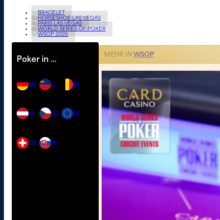
BRACELET
HORSESHOE LAS VEGAS
PARIS LAS VEGAS
WORLD SERIES OF POKER
WSOP 2026
MEHR IN
WSOP
Poker in …
DE
LI
BE
AT
CZ
EU
CH
SK