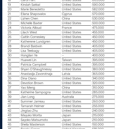
18
Carol Hart
United States
605.000
19
Kindah Sakkal
United States
590.000
20
Marie Benedetto
United States
582.000
21
Eliana Shapovalov
Cyprus
570.000
22
Lizhen Chen
China
530.000
23
Michelle Baxter
United States
500.000
24
Victoria Ailloud
France
475.000
25
Lilach West
United States
455.000
26
Caitlin Comeskey
United States
450.000
27
Katherene Lundgren
United States
450.000
28
Brandi Baldwin
United States
405.000
29
Lisa Teebagy
United States
405.000
30
Honglian Ye
—
400.000
31
Huawei Lin
Taiwan
395.000
32
Patricia Campbell
United States
395.000
33
Shyan O’Shaughnessy
United States
380.000
34
Anastasija Zavorotnaja
Latvia
365.000
35
Dina Olano
United States
340.000
36
Devotion Brown
United States
320.000
37
Yao Meng
China
310.000
38
Katherine Sampogna
United States
285.000
39
Jian Long
Australia
275.000
40
Summer Jarreau
United States
260.000
41
Tamarah Heimer
United States
255.000
42
Jingtao Zhu
United States
240.000
43
Mayuko Morita
Japan
215.000
44
Sayoko Matsumoto
Japan
210.000
45
Sheila Masterson
United States
150.000