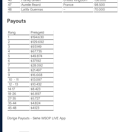
46
Franky Green
United Kingdom
138.000
47
Aurelie Reard
France
98.500
48
Latifa Guennas
—
70.000
Payouts
Rang
Preisgeld
1
$194.630
2
$129.692
3
$93.149
4
$67.735
5
$49.874
6
$37.192
7
$28.092
8
$21.497
9
$16.668
10 – 11
$13.097
12 – 13
$10.432
14-17
$8.423
18-26
$6.897
27-35
$5.727
35-44
$4.824
45-48
$4.123
Übrige Payouts – Siehe WSOP LIVE App