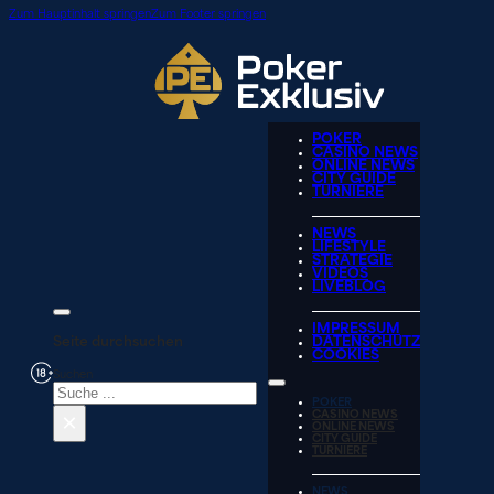
Zum Hauptinhalt springen
Zum Footer springen
POKER
CASINO NEWS
ONLINE NEWS
CITY GUIDE
TURNIERE
NEWS
LIFESTYLE
STRATEGIE
VIDEOS
LIVEBLOG
IMPRESSUM
Seite durchsuchen
DATENSCHUTZ
COOKIES
Suchen
POKER
×
CASINO NEWS
ONLINE NEWS
CITY GUIDE
TURNIERE
NEWS