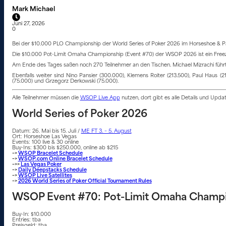
Mark Michael
Juni 27, 2026
0
Bei der $10.000 PLO Championship der World Series of Poker 2026 im Horseshoe & Pari
Die $10.000 Pot-Limit Omaha Championship (Event #70) der WSOP 2026 ist ein Freezeo
Am Ende des Tages saßen noch 270 Teilnehmer an den Tischen. Michael Mizrachi führt m
Ebenfalls weiter sind Nino Pansier (300.000), Klemens Roiter (213.500), Paul Haus (
(75.000) und Grzegorz Derkowski (75.000).
Alle Teilnehmer müssen die
WSOP Live App
nutzen, dort gibt es alle Details und Upd
World Series of Poker 2026
Datum: 26. Mai bis 15. Juli /
ME FT 3. – 5. August
Ort: Horseshoe Las Vegas
Events: 100 live & 30 online
Buy-Ins: $300 bis $250.000, online ab $215
–>
WSOP Bracelet Schedule
–>
WSOP.com Online Bracelet Schedule
–>>
Las Vegas Poker
–>
Daily Deepstacks Schedule
–>
WSOP Live Satellites
–>
2026 World Series of Poker Official Tournament Rules
WSOP Event #70: Pot-Limit Omaha Champ
Buy-In: $10.000
Entries: tba
Preisgeld: tba