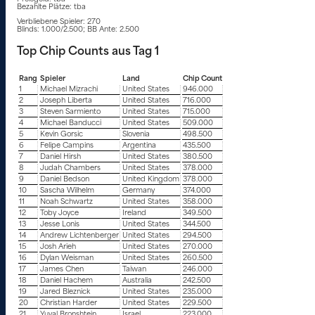
Bezahlte Plätze: tba
Verbliebene Spieler: 270
Blinds: 1.000/2.500; BB Ante: 2.500
Top Chip Counts aus Tag 1
Rang
Spieler
Land
Chip Count
1
Michael Mizrachi
United States
946.000
2
Joseph Liberta
United States
716.000
3
Steven Sarmiento
United States
715.000
4
Michael Banducci
United States
509.000
5
Kevin Gorsic
Slovenia
498.500
6
Felipe Campins
Argentina
435.500
7
Daniel Hirsh
United States
380.500
8
Judah Chambers
United States
378.000
9
Daniel Bedson
United Kingdom
378.000
10
Sascha Wilhelm
Germany
374.000
11
Noah Schwartz
United States
358.000
12
Toby Joyce
Ireland
349.500
13
Jesse Lonis
United States
344.500
14
Andrew Lichtenberger
United States
294.500
15
Josh Arieh
United States
270.000
16
Dylan Weisman
United States
260.500
17
James Chen
Taiwan
246.000
18
Daniel Hachem
Australia
242.500
19
Jared Bleznick
United States
235.000
20
Christian Harder
United States
229.500
21
Yuval Bronshtein
Israel
223.000