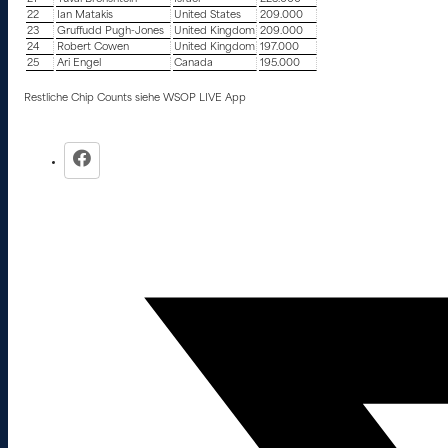
22
Ian Matakis
United States
209.000
23
Gruffudd Pugh-Jones
United Kingdom
209.000
24
Robert Cowen
United Kingdom
197.000
25
Ari Engel
Canada
195.000
Restliche Chip Counts siehe WSOP LIVE App