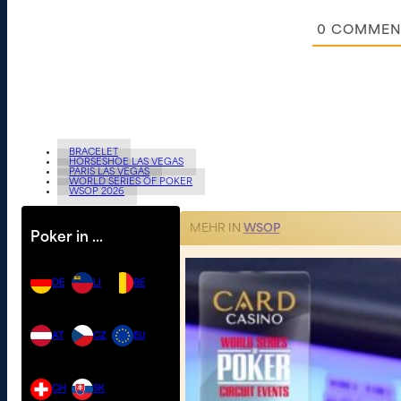
0
COMMEN
BRACELET
HORSESHOE LAS VEGAS
PARIS LAS VEGAS
WORLD SERIES OF POKER
WSOP 2026
MEHR IN
WSOP
Poker in …
DE
LI
BE
AT
CZ
EU
CH
SK