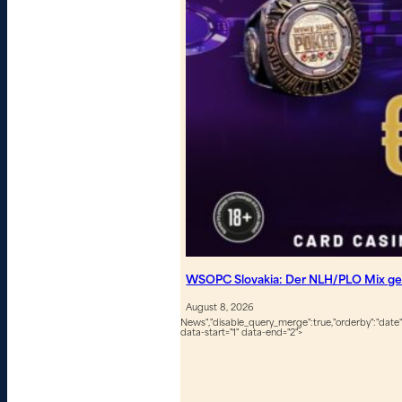
WSOPC Slovakia: Der NLH/PLO Mix geh
August 8, 2026
News","disable_query_merge":true,"orderby":"date","
data-start="1" data-end="2">