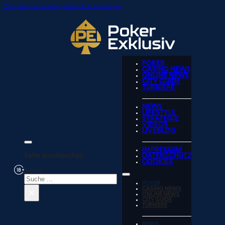
Zum Hauptinhalt springen
Zum Footer springen
POKER
CASINO NEWS
ONLINE NEWS
CITY GUIDE
TURNIERE
NEWS
LIFESTYLE
STRATEGIE
VIDEOS
LIVEBLOG
IMPRESSUM
Seite durchsuchen
DATENSCHUTZ
COOKIES
Suchen
POKER
×
CASINO NEWS
ONLINE NEWS
CITY GUIDE
TURNIERE
NEWS