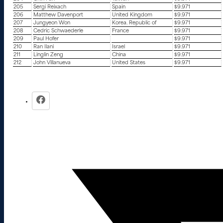
205
Sergi Reixach
Spain
$9.971
206
Matthew Davenport
United Kingdom
$9.971
207
Jungyeon Won
Korea. Republic of
$9.971
208
Cedric Schwaederle
France
$9.971
209
Paul Hofer
$9.971
210
Ran Ilani
Israel
$9.971
211
Linglin Zeng
China
$9.971
212
John Villanueva
United States
$9.971