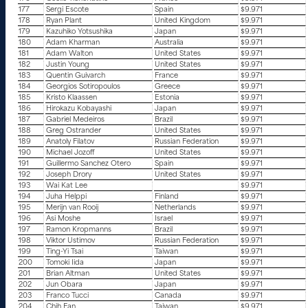
177
Sergi Escote
Spain
$9.971
178
Ryan Plant
United Kingdom
$9.971
179
Kazuhiko Yotsushika
Japan
$9.971
180
Adam Kharman
Australia
$9.971
181
Adam Walton
United States
$9.971
182
Justin Young
United States
$9.971
183
Quentin Guivarch
France
$9.971
184
Georgios Sotiropoulos
Greece
$9.971
185
Kristo Klaassen
Estonia
$9.971
186
Hirokazu Kobayashi
Japan
$9.971
187
Gabriel Medeiros
Brazil
$9.971
188
Greg Ostrander
United States
$9.971
189
Anatoly Filatov
Russian Federation
$9.971
190
Michael Jozoff
United States
$9.971
191
Guillermo Sanchez Otero
Spain
$9.971
192
Joseph Drory
United States
$9.971
193
Wai Kat Lee
$9.971
194
Juha Helppi
Finland
$9.971
195
Merijn van Rooij
Netherlands
$9.971
196
Asi Moshe
Israel
$9.971
197
Ramon Kropmanns
Brazil
$9.971
198
Viktor Ustimov
Russian Federation
$9.971
199
Ting-Yi Tsai
Taiwan
$9.971
200
Tomoki Iida
Japan
$9.971
201
Brian Altman
United States
$9.971
202
Jun Obara
Japan
$9.971
203
Franco Tucci
Canada
$9.971
204
Chih Fan
Taiwan
$9.971