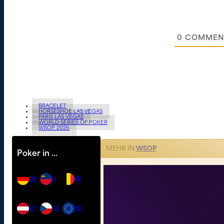
0
COMMEN
BRACELET
HORSESHOE LAS VEGAS
PARIS LAS VEGAS
WORLD SERIES OF POKER
WSOP 2026
MEHR IN
WSOP
Poker in …
DE
LI
BE
AT
CZ
EU