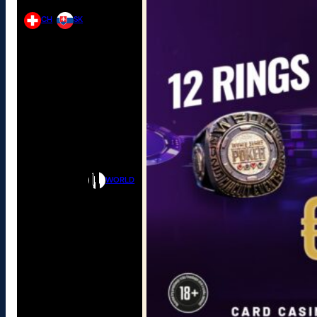
CH
SK
WORLD