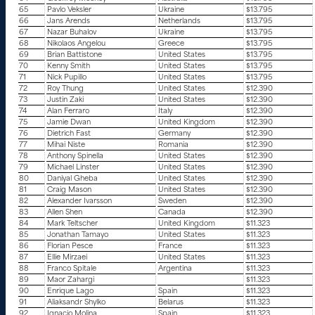
65
Pavlo Veksler
Ukraine
$13.795
66
Jans Arends
Netherlands
$13.795
67
Nazar Buhalov
Ukraine
$13.795
68
Nikolaos Angelou
Greece
$13.795
69
Brian Battistone
United States
$13.795
70
Kenny Smith
United States
$13.795
71
Nick Pupillo
United States
$13.795
72
Roy Thung
United States
$12.390
73
Justin Zaki
United States
$12.390
74
Alan Ferraro
Italy
$12.390
75
Jamie Dwan
United Kingdom
$12.390
76
Dietrich Fast
Germany
$12.390
77
Mihai Niste
Romania
$12.390
78
Anthony Spinella
United States
$12.390
79
Michael Linster
United States
$12.390
80
Daniyal Gheba
United States
$12.390
81
Craig Mason
United States
$12.390
82
Alexander Ivarsson
Sweden
$12.390
83
Allen Shen
Canada
$12.390
84
Mark Teltscher
United Kingdom
$11.323
85
Jonathan Tamayo
United States
$11.323
86
Florian Pesce
France
$11.323
87
Ellie Mirzaei
United States
$11.323
88
Franco Spitale
Argentina
$11.323
89
Maor Zahargi
$11.323
90
Enrique Lago
Spain
$11.323
91
Aliaksandr Shylko
Belarus
$11.323
92
Ignacio Molina
Spain
$11.323