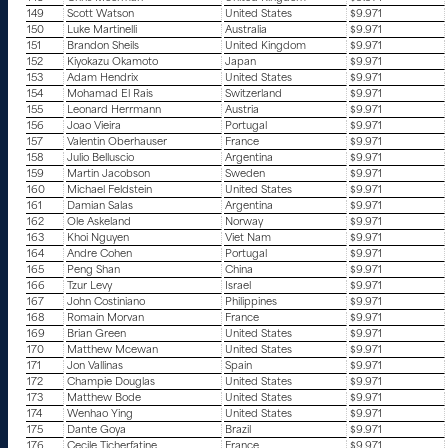
149
Scott Watson
United States
$9.971
150
Luke Martinelli
Australia
$9.971
151
Brandon Sheils
United Kingdom
$9.971
152
Kiyokazu Okamoto
Japan
$9.971
153
Adam Hendrix
United States
$9.971
154
Mohamad El Rais
Switzerland
$9.971
155
Leonard Herrmann
Austria
$9.971
156
Joao Vieira
Portugal
$9.971
157
Valentin Oberhauser
France
$9.971
158
Julio Belluscio
Argentina
$9.971
159
Martin Jacobson
Sweden
$9.971
160
Michael Feldstein
United States
$9.971
161
Damian Salas
Argentina
$9.971
162
Ole Askeland
Norway
$9.971
163
Khoi Nguyen
Viet Nam
$9.971
164
Andre Cohen
Portugal
$9.971
165
Peng Shan
China
$9.971
166
Tzur Levy
Israel
$9.971
167
John Costiniano
Philippines
$9.971
168
Romain Morvan
France
$9.971
169
Brian Green
United States
$9.971
170
Matthew Mcewan
United States
$9.971
171
Jon Vallinas
Spain
$9.971
172
Champie Douglas
United States
$9.971
173
Matthew Bode
United States
$9.971
174
Wenhao Ying
United States
$9.971
175
Dante Goya
Brazil
$9.971
176
Cecile Ticherfatine
France
$9.971