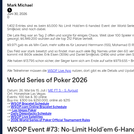
Mark Michael
Juni 30, 2026
0
1.402 Entries sind es beim $5.000 No Limit Hold’em 6-handed Event der World Series
Smiljkovic sind noch dabei.
Die Late Reg war an Tag 2 offen und sorgte für einiges Chaos. Weit über 100 Spieler
gesorgt, $6.449.200 wurden auf die top 212 Plätze verteilt.
$9.971 gab es als Min-Cash, mehr sollte es für Leonard Herrmann (155), Mohamad El Rais
Das Feld war stark besetzt und so findet man auch viele Big Names unter den 60 verb
kommt mit 860k wieder, Erik Eisen (309k) und Daniel Smiljkovic (245k) sind unter den S
Alle haben $13.795 schon sicher, der Sieger kann sich am Ende auf satte $979.655 + Br
Alle Teilnehmer müssen die
WSOP Live App
nutzen, dort gibt es alle Details und Upd
World Series of Poker 2026
Datum: 26. Mai bis 15. Juli /
ME FT 3. – 5. August
Ort: Horseshoe Las Vegas
Events: 100 live & 30 online
Buy-Ins: $300 bis $250.000, online ab $215
–>
WSOP Bracelet Schedule
–>
WSOP.com Online Bracelet Schedule
–>>
Las Vegas Poker
–>
Daily Deepstacks Schedule
–>
WSOP Live Satellites
–>
2026 World Series of Poker Official Tournament Rules
WSOP Event #73: No-Limit Hold’em 6-Han