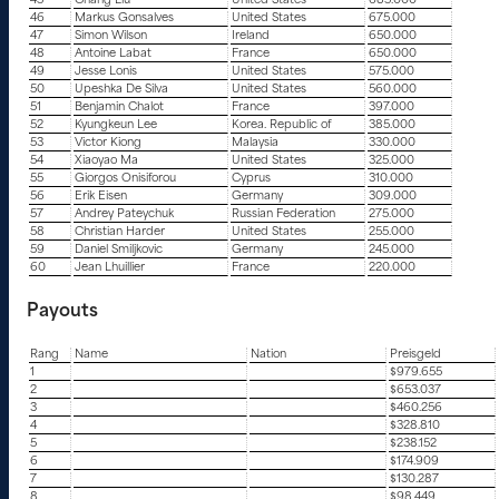
45
Chang Liu
United States
685.000
46
Markus Gonsalves
United States
675.000
47
Simon Wilson
Ireland
650.000
48
Antoine Labat
France
650.000
49
Jesse Lonis
United States
575.000
50
Upeshka De Silva
United States
560.000
51
Benjamin Chalot
France
397.000
52
Kyungkeun Lee
Korea. Republic of
385.000
53
Victor Kiong
Malaysia
330.000
54
Xiaoyao Ma
United States
325.000
55
Giorgos Onisiforou
Cyprus
310.000
56
Erik Eisen
Germany
309.000
57
Andrey Pateychuk
Russian Federation
275.000
58
Christian Harder
United States
255.000
59
Daniel Smiljkovic
Germany
245.000
60
Jean Lhuillier
France
220.000
Payouts
Rang
Name
Nation
Preisgeld
1
$979.655
2
$653.037
3
$460.256
4
$328.810
5
$238.152
6
$174.909
7
$130.287
8
$98.449