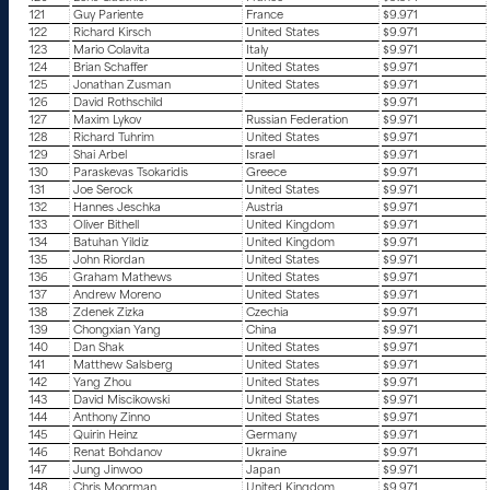
121
Guy Pariente
France
$9.971
122
Richard Kirsch
United States
$9.971
123
Mario Colavita
Italy
$9.971
124
Brian Schaffer
United States
$9.971
125
Jonathan Zusman
United States
$9.971
126
David Rothschild
$9.971
127
Maxim Lykov
Russian Federation
$9.971
128
Richard Tuhrim
United States
$9.971
129
Shai Arbel
Israel
$9.971
130
Paraskevas Tsokaridis
Greece
$9.971
131
Joe Serock
United States
$9.971
132
Hannes Jeschka
Austria
$9.971
133
Oliver Bithell
United Kingdom
$9.971
134
Batuhan Yildiz
United Kingdom
$9.971
135
John Riordan
United States
$9.971
136
Graham Mathews
United States
$9.971
137
Andrew Moreno
United States
$9.971
138
Zdenek Zizka
Czechia
$9.971
139
Chongxian Yang
China
$9.971
140
Dan Shak
United States
$9.971
141
Matthew Salsberg
United States
$9.971
142
Yang Zhou
United States
$9.971
143
David Miscikowski
United States
$9.971
144
Anthony Zinno
United States
$9.971
145
Quirin Heinz
Germany
$9.971
146
Renat Bohdanov
Ukraine
$9.971
147
Jung Jinwoo
Japan
$9.971
148
Chris Moorman
United Kingdom
$9.971