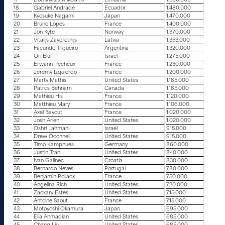
17
Dominykas Mikolaitis
Lithuania
1.500.000
18
Gabriel Andrade
Ecuador
1.480.000
19
Kyosuke Nagami
Japan
1.470.000
20
Bruno Lopes
France
1.400.000
21
Jon Kyte
Norway
1.370.000
22
Vitalijs Zavorotnijs
Latvia
1.353.000
23
Facundo Trigueiro
Argentina
1.320.000
24
Ori Elul
Israel
1.275.000
25
Erwann Pecheux
France
1.230.000
26
Jeremy Izquierdo
France
1.200.000
27
Marty Mathis
United States
1.185.000
28
Patros Behnam
Canada
1.185.000
29
Mathieu His
France
1.120.000
30
Matthieu Mary
France
1.106.000
31
Axel Bayout
France
1.020.000
32
Josh Arieh
United States
1.020.000
33
Oshri Lahmani
Israel
915.000
34
Drew Oconnell
United States
915.000
35
Timo Kamphues
Germany
860.000
36
Justin Tran
United States
840.000
37
Ivan Galinec
Croatia
830.000
38
Bernardo Neves
Portugal
780.000
39
Benjamin Pollack
France
750.000
40
Angelina Rich
United States
720.000
41
Zackary Estes
United States
715.000
42
Antoine Saout
France
715.000
43
Motoyoshi Okamura
Japan
695.000
44
Elia Ahmadian
United States
685.000