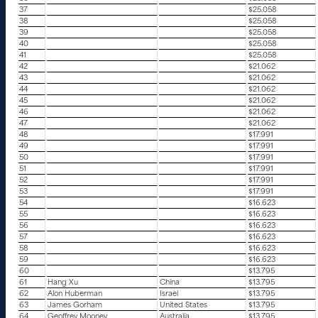
37
$25.058
38
$25.058
39
$25.058
40
$25.058
41
$25.058
42
$21.062
43
$21.062
44
$21.062
45
$21.062
46
$21.062
47
$21.062
48
$17.991
49
$17.991
50
$17.991
51
$17.991
52
$17.991
53
$17.991
54
$16.623
55
$16.623
56
$16.623
57
$16.623
58
$16.623
59
$16.623
60
$13.795
61
Hang Xu
China
$13.795
62
Alon Huberman
Israel
$13.795
63
James Gorham
United States
$13.795
64
Geoffrey Mooney
Australia
$13.795