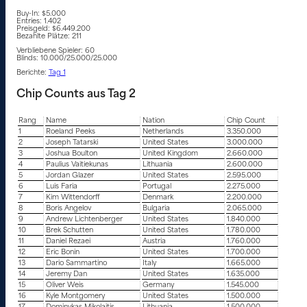
Buy-In: $5.000
Entries: 1.402
Preisgeld: $6.449.200
Bezahlte Plätze: 211
Verbliebene Spieler: 60
Blinds: 10.000/25.000/25.000
Berichte:
Tag 1
Chip Counts aus Tag 2
Rang
Name
Nation
Chip Count
1
Roeland Peeks
Netherlands
3.350.000
2
Joseph Tatarski
United States
3.000.000
3
Joshua Boulton
United Kingdom
2.660.000
4
Paulius Vaitiekunas
Lithuania
2.600.000
5
Jordan Glazer
United States
2.595.000
6
Luis Faria
Portugal
2.275.000
7
Kim Wittendorff
Denmark
2.200.000
8
Boris Angelov
Bulgaria
2.065.000
9
Andrew Lichtenberger
United States
1.840.000
10
Brek Schutten
United States
1.780.000
11
Daniel Rezaei
Austria
1.760.000
12
Eric Bonin
United States
1.700.000
13
Dario Sammartino
Italy
1.665.000
14
Jeremy Dan
United States
1.635.000
15
Oliver Weis
Germany
1.545.000
16
Kyle Montgomery
United States
1.500.000