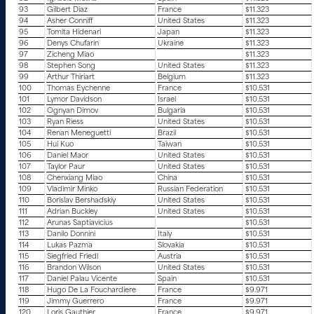
93
Gilbert Diaz
France
$11.323
94
Asher Conniff
United States
$11.323
95
Tomita Hidenari
Japan
$11.323
96
Denys Chufarin
Ukraine
$11.323
97
Zicheng Miao
$11.323
98
Stephen Song
United States
$11.323
99
Arthur Thiriart
Belgium
$11.323
100
Thomas Eychenne
France
$10.531
101
Lymor Davidson
Israel
$10.531
102
Ognyan Dimov
Bulgaria
$10.531
103
Ryan Riess
United States
$10.531
104
Renan Meneguetti
Brazil
$10.531
105
Hui Kuo
Taiwan
$10.531
106
Daniel Maor
United States
$10.531
107
Taylor Paur
United States
$10.531
108
Chenxiang Miao
China
$10.531
109
Vladimir Minko
Russian Federation
$10.531
110
Borislav Bershadskiy
United States
$10.531
111
Adrian Buckley
United States
$10.531
112
Arunas Saptiavicius
$10.531
113
Danilo Donnini
Italy
$10.531
114
Lukas Pazma
Slovakia
$10.531
115
Siegfried Friedl
Austria
$10.531
116
Brandon Wilson
United States
$10.531
117
Daniel Palau Vicente
Spain
$10.531
118
Hugo De La Fouchardiere
France
$9.971
119
Jimmy Guerrero
France
$9.971
120
Loris Gauthier
France
$9.971