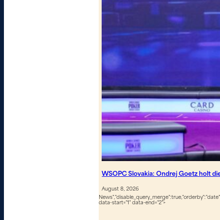
WSOPC Slovakia: Ondrej Goetz holt d
August 8, 2026
News","disable_query_merge":true,"orderby":"date","
data-start="1" data-end="2">