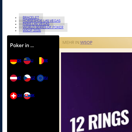
BRACELET
HORSESHOE LAS VEGAS
PARIS LAS VEGAS
WORLD SERIES OF POKER
WSOP 2026
MEHR IN
WSOP
Poker in …
DE
LI
BE
AT
CZ
EU
CH
SK