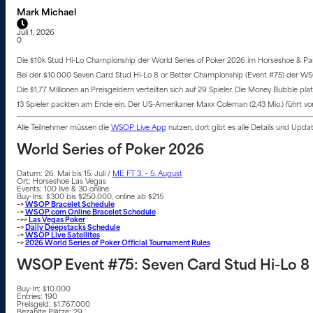
Mark Michael
Juli 1, 2026
0
Die $10k Stud Hi-Lo Championship der World Series of Poker 2026 im Horseshoe & Pari
Bei der $10.000 Seven Card Stud Hi-Lo 8 or Better Championship (Event #75) der WSO
Die $1,77 Millionen an Preisgeldern verteilten sich auf 29 Spieler. Die Money Bubble 
13 Spieler packten am Ende ein. Der US-Amerikaner Maxx Coleman (2,43 Mio.) führt vor 
Alle Teilnehmer müssen die
WSOP Live App
nutzen, dort gibt es alle Details und Upd
World Series of Poker 2026
Datum: 26. Mai bis 15. Juli /
ME FT 3. – 5. August
Ort: Horseshoe Las Vegas
Events: 100 live & 30 online
Buy-Ins: $300 bis $250.000, online ab $215
–>
WSOP Bracelet Schedule
–>
WSOP.com Online Bracelet Schedule
–>>
Las Vegas Poker
–>
Daily Deepstacks Schedule
–>
WSOP Live Satellites
–>
2026 World Series of Poker Official Tournament Rules
WSOP Event #75: Seven Card Stud Hi-Lo 8
Buy-In: $10.000
Entries: 190
Preisgeld: $1.767.000
Bezahlte Plätze: 29