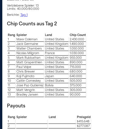
Verbliebene Spieler: 13
Limits: 40.000/80.000
Berichte:
Tag 1
Chip Counts aus Tag 2
Rang
Spieler
Land
Chip Count
1
Maxx Coleman
United States
2.430.000
2
Jack Germaine
United Kingdom
1.490.000
3
Walter Chambers
United States
1.050.000
4
Nicolas Milgrom
France
1.030.000
5
Mark Rubbathan
United Kingdom
955.000
6
Matt Grapenthien
United States
890.000
7
Paul Volpe
United States
715.000
8
Chris Brewer
United States
680.000
9
Koji Fujimoto
Japan
640.000
10
Caitlin Comeskey
United States
505.000
11
Jose Paz-Gutierrez
Bolivia
375.000
12
Matt Vengrin
United States
305.000
13
Bradley Jansen
United States
90.000
Payouts
Rang
Spieler
Land
Preisgeld
1
$415.648
2
$277.087