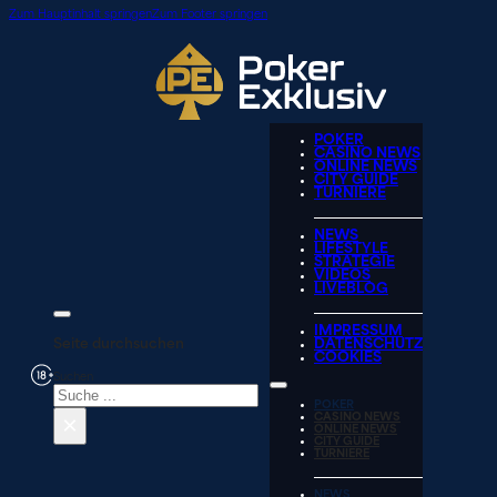
Zum Hauptinhalt springen
Zum Footer springen
POKER
CASINO NEWS
ONLINE NEWS
CITY GUIDE
TURNIERE
NEWS
LIFESTYLE
STRATEGIE
VIDEOS
LIVEBLOG
IMPRESSUM
Seite durchsuchen
DATENSCHUTZ
COOKIES
Suchen
POKER
×
CASINO NEWS
ONLINE NEWS
CITY GUIDE
TURNIERE
NEWS