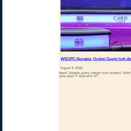
WSOPC Slovakia: Ondrej Goetz holt d
August 8, 2026
News","disable_query_merge":true,"orderby":"date","
data-start="1" data-end="2">