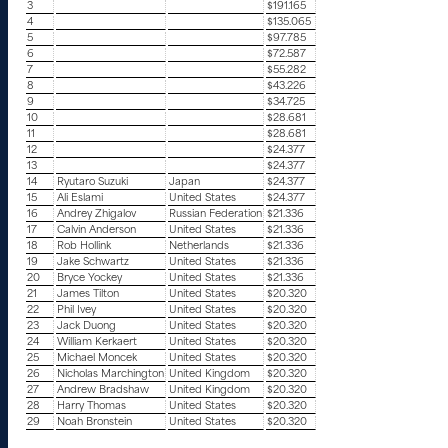
3
$191.165
4
$135.065
5
$97.785
6
$72.587
7
$55.282
8
$43.226
9
$34.725
10
$28.681
11
$28.681
12
$24.377
13
$24.377
14
Ryutaro Suzuki
Japan
$24.377
15
Ali Eslami
United States
$24.377
16
Andrey Zhigalov
Russian Federation
$21.336
17
Calvin Anderson
United States
$21.336
18
Rob Hollink
Netherlands
$21.336
19
Jake Schwartz
United States
$21.336
20
Bryce Yockey
United States
$21.336
21
James Tilton
United States
$20.320
22
Phil Ivey
United States
$20.320
23
Jack Duong
United States
$20.320
24
William Kerkaert
United States
$20.320
25
Michael Moncek
United States
$20.320
26
Nicholas Marchington
United Kingdom
$20.320
27
Andrew Bradshaw
United Kingdom
$20.320
28
Harry Thomas
United States
$20.320
29
Noah Bronstein
United States
$20.320