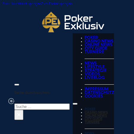
Zum Hauptinhalt springen
Zum Footer springen
POKER
CASINO NEWS
ONLINE NEWS
CITY GUIDE
TURNIERE
NEWS
LIFESTYLE
STRATEGIE
VIDEOS
LIVEBLOG
IMPRESSUM
Seite durchsuchen
DATENSCHUTZ
COOKIES
Suchen
POKER
×
CASINO NEWS
ONLINE NEWS
CITY GUIDE
TURNIERE
NEWS