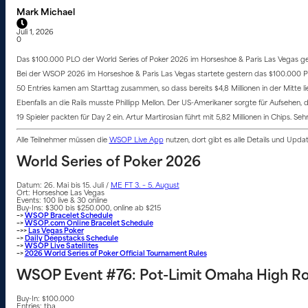
Mark Michael
Juli 1, 2026
0
Das $100.000 PLO der World Series of Poker 2026 im Horseshoe & Paris Las Vegas geht
Bei der WSOP 2026 im Horseshoe & Paris Las Vegas startete gestern das $100.000 Pot-L
50 Entries kamen am Starttag zusammen, so dass bereits $4,8 Millionen in der Mitte li
Ebenfalls an die Rails musste Phillipp Mellon. Der US-Amerikaner sorgte für Aufsehen, d
19 Spieler packten für Day 2 ein. Artur Martirosian führt mit 5,82 Millionen in Chips. Se
Alle Teilnehmer müssen die
WSOP Live App
nutzen, dort gibt es alle Details und Upd
World Series of Poker 2026
Datum: 26. Mai bis 15. Juli /
ME FT 3. – 5. August
Ort: Horseshoe Las Vegas
Events: 100 live & 30 online
Buy-Ins: $300 bis $250.000, online ab $215
–>
WSOP Bracelet Schedule
–>
WSOP.com Online Bracelet Schedule
–>>
Las Vegas Poker
–>
Daily Deepstacks Schedule
–>
WSOP Live Satellites
–>
2026 World Series of Poker Official Tournament Rules
WSOP Event #76: Pot-Limit Omaha High Ro
Buy-In: $100.000
Entries: tba