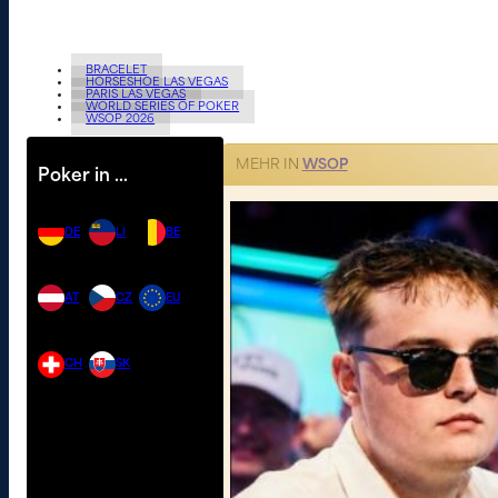
BRACELET
HORSESHOE LAS VEGAS
PARIS LAS VEGAS
WORLD SERIES OF POKER
WSOP 2026
MEHR IN
WSOP
Poker in …
DE
LI
BE
AT
CZ
EU
CH
SK