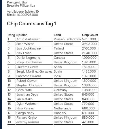
Preisgeld: tba
Bezahlte Plätze: tba
Verbliebene Spieler: 19
Blinds: 10.000/25.000
Chip Counts aus Tag 1
Rang
Spieler
Land
Chip Count
1
Artur Martirosian
Russian Federation
5.815.000
2
Sean Winter
United States
3.695.000
3
Joni Jouhkimainen
Finland
2.160.000
4
Alex Foxen
United States
2.040.000
5
Daniel Negreanu
Canada
1.990.000
6
Philip Sternheimer
United Kingdom
1.820.000
7
Lautaro Guerra
Spain
1.510.000
8
Sergio Martinez Gonzalez
Spain
1.485.000
9
Santhosh Suvarna
India
1.390.000
10
Robert Cowen
United Kingdom
1.300.000
11
Stephen Chidwick
United Kingdom
1.080.000
12
Chris Frank
Germany
1.080.000
13
Jonathan Depa
United States
845.000
14
Ian Matakis
United States
840.000
15
Dylan Weisman
United States
770.000
16
Nino Pansier
Netherlands
680.000
17
Gergo Nagy
Hungary
610.000
18
Richard Gryko
United Kingdom
580.000
19
Jeremy Ausmus
United States
420.000