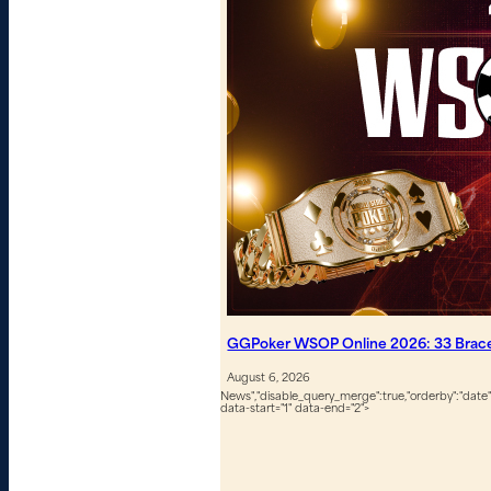
GGPoker WSOP Online 2026: 33 Bracel
August 6, 2026
News","disable_query_merge":true,"orderby":"date","
data-start="1" data-end="2">