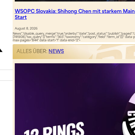
WSOPC Slovakia: Shihong Chen mit starkem Main
Start
August 8, 2026
News","disable_query_merge":true,"orderby":"date","post_status":"publish","paged":1,
[741908],"tax_query":[{"terms":"365","taxonomy":"category","field":"term_id"}]}" data-
max-pages="844" data-start="1" data-end="2">
ALLES ÜBER:
NEWS