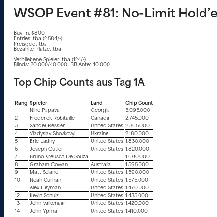
WSOP Event #81: No-Limit Hold’
Buy-In: $800
Entries: tba (2.584/-)
Preisgeld: tba
Bezahlte Plätze: tba
Verbliebene Spieler: tba (124/-)
Blinds: 20.000/40.000; BB Ante: 40.000
Top Chip Counts aus Tag 1A
Rang
Spieler
Land
Chip Count
1
Nino Papava
Georgia
3.095.000
2
Frederick Robitaille
Canada
2.745.000
3
Sander Ressler
United States
2.365.000
4
Vladyslav Shovkovyi
Ukraine
2.180.000
5
Eric Ladny
United States
1.830.000
6
Joseph Cutler
United States
1.820.000
7
Bruno Kreusch De Souza
1.690.000
8
Graham Cowan
Australia
1.595.000
9
Matt Solano
United States
1.590.000
10
Noah Curhan
United States
1.575.000
11
Alex Heyman
United States
1.470.000
12
Kevin Schulz
United States
1.435.000
13
John Valkenaar
United States
1.420.000
14
John Ypma
United States
1.410.000