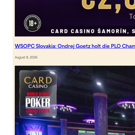
WSOPC Slovakia: Ondrej Goetz holt die PLO Cha
August 8, 2026