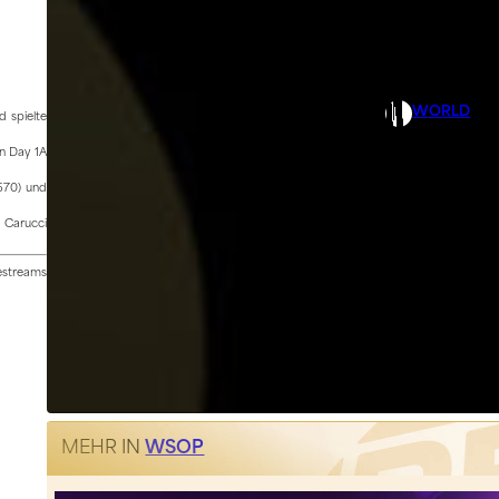
WORLD
 spielte
An Day 1A
.670) und
 Carucci
vestreams
MEHR IN
WSOP