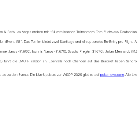
 & Paris Las Vegas endete mit 124 verbliebenen Teilnehmern. Tom Fuchs aus Deutschland
Event #81). Das Turnier bietet zwei Starttage und ein optionales Re-Entry pro Flight. 
nuel Janas ($1.600), Ioannis Nanos ($1.670), Sascha Pregler ($1.670), Julian Menhardt ($1
.) führt die DACH-Fraktion an. Ebenfalls noch Chancen auf das Bracelet haben Sandro
pdates zu den Events. Die Live-Updates zur WSOP 2026 gibt es auf
pokernews.com
. Alle Li