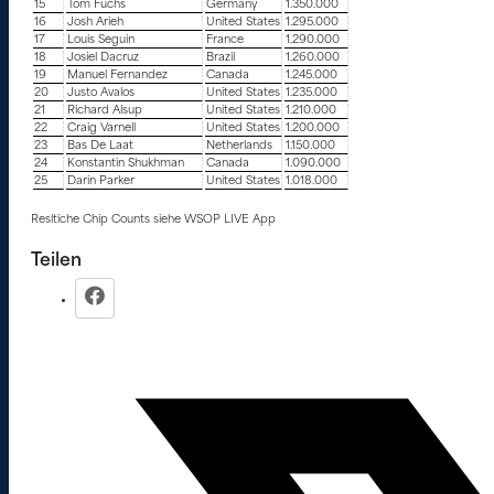
15
Tom Fuchs
Germany
1.350.000
16
Josh Arieh
United States
1.295.000
17
Louis Seguin
France
1.290.000
18
Josiel Dacruz
Brazil
1.260.000
19
Manuel Fernandez
Canada
1.245.000
20
Justo Avalos
United States
1.235.000
21
Richard Alsup
United States
1.210.000
22
Craig Varnell
United States
1.200.000
23
Bas De Laat
Netherlands
1.150.000
24
Konstantin Shukhman
Canada
1.090.000
25
Darin Parker
United States
1.018.000
Resltiche Chip Counts siehe WSOP LIVE App
Teilen