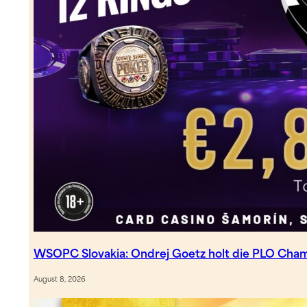
WSOPC Slovakia: Ondrej Goetz holt die PLO Cha
August 8, 2026