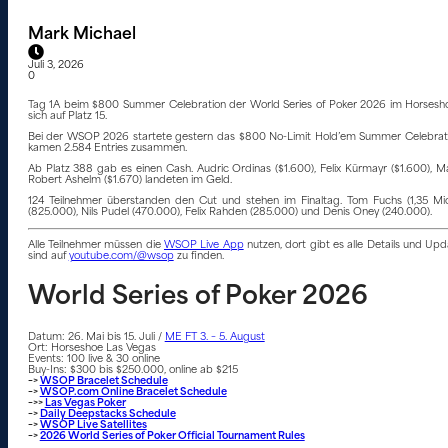
Mark Michael
Juli 3, 2026
0
Tag 1A beim $800 Summer Celebration der World Series of Poker 2026 im Horseshoe
sich auf Platz 15.
Bei der WSOP 2026 startete gestern das $800 No-Limit Hold’em Summer Celebration (
kamen 2.584 Entries zusammen.
Ab Platz 388 gab es einen Cash. Audric Ordinas ($1.600), Felix Kürmayr ($1.600), Ma
Robert Ashelm ($1.670) landeten im Geld.
124 Teilnehmer überstanden den Cut und stehen im Finaltag. Tom Fuchs (1,35 Mio
(825.000), Nils Pudel (470.000), Felix Rahden (285.000) und Denis Oney (240.000).
Alle Teilnehmer müssen die
WSOP Live App
nutzen, dort gibt es alle Details und U
sind auf
youtube.com/@wsop
zu finden.
World Series of Poker 2026
Datum: 26. Mai bis 15. Juli /
ME FT 3. – 5. August
Ort: Horseshoe Las Vegas
Events: 100 live & 30 online
Buy-Ins: $300 bis $250.000, online ab $215
–>
WSOP Bracelet Schedule
–>
WSOP.com Online Bracelet Schedule
–>>
Las Vegas Poker
–>
Daily Deepstacks Schedule
–>
WSOP Live Satellites
–>
2026 World Series of Poker Official Tournament Rules