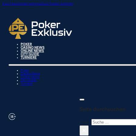
Zum Hauptinhalt springen
Zum Footer springen
POKER
CASINO NEWS
ONLINE NEWS
CITY GUIDE
TURNIERE
Poker
Casino News
Online News
City Guide
Turniere
Seite durchsuchen
Suchen
×