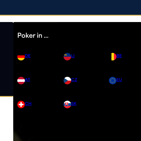
Poker in …
DE
LI
BE
AT
CZ
EU
CH
SK