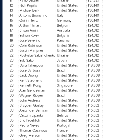
11
Pavlo Veksler
Ukraine
$37.921
12
Nick Pupillo
United States
$30.140
13
Michael Berk
United States
$30.140
14
Antonio Buonanno
Italy
$30.140
15
Quirin Heinz
Germany
$30.140
16
Arthur Thiriart
Belgium
$24.312
17
Ehsan Amiri
Australia
$24.312
18
Yuliyan Kolev
Bulgaria
$24.312
19
Jose Severino
Panama
$24.312
20
Colin Robinson
United States
$24.312
21
Justin Manjares
United States
$24.312
22
Rostyslav Sabishchenko
Ukraine
$24.312
23
Yuki Sako
Japan
$24.312
24
Dara Taherpour
United States
$19.908
25
Jose Barbosa
Brazil
$19.908
26
Jack Duong
United States
$19.908
27
Kent Stephens
United States
$19.908
28
Kenneth Kong
Singapore
$19.908
29
Alan Gendelman
United States
$19.908
30
Wagner Ripper
Brazil
$19.908
31
John Andress
United States
$19.908
32
Brayden Gazlay
United States
$16.552
33
Alexander Semaan
United States
$16.552
34
Vadzim Lipauka
Belarus
$16.552
35
Eric Froehlich
United States
$16.552
36
Pedro Neves
Portugal
$16.552
37
Thomas Cazayous
France
$16.552
38
Greg Merson
United States
$16.552