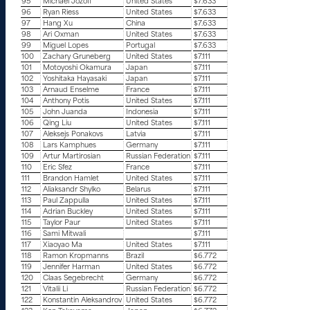
95
Michael Jozoff
United States
$7.633
96
Ryan Riess
United States
$7.633
97
Hang Xu
China
$7.633
98
Ari Oxman
United States
$7.633
99
Miguel Lopes
Portugal
$7.633
100
Zachary Gruneberg
United States
$7.111
101
Motoyoshi Okamura
Japan
$7.111
102
Yoshitaka Hayasaki
Japan
$7.111
103
Arnaud Enselme
France
$7.111
104
Anthony Potis
United States
$7.111
105
John Juanda
Indonesia
$7.111
106
Qing Liu
United States
$7.111
107
Aleksejs Ponakovs
Latvia
$7.111
108
Lars Kamphues
Germany
$7.111
109
Artur Martirosian
Russian Federation
$7.111
110
Eric Sfez
France
$7.111
111
Brandon Hamlet
United States
$7.111
112
Aliaksandr Shylko
Belarus
$7.111
113
Paul Zappulla
United States
$7.111
114
Adrian Buckley
United States
$7.111
115
Taylor Paur
United States
$7.111
116
Sami Mitwali
$7.111
117
Xiaoyao Ma
United States
$7.111
118
Ramon Kropmanns
Brazil
$6.772
119
Jennifer Harman
United States
$6.772
120
Claas Segebrecht
Germany
$6.772
121
Vitalii Li
Russian Federation
$6.772
122
Konstantin Aleksandrov
United States
$6.772