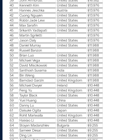
39
John Armbrust
United States
$16.552
40
Kenneth Kim
United States
$13.976
41
Hannes Jeschka
Austria
$13.976
42
Cuong Nguyen
United States
$13.976
43
Robbi Jade Lew
United States
$13.976
44
Max Sarafin
United States
$13.976
45
Srikanth Yadlapati
United States
$13.976
46
Martin Sgriletti
$13.976
47
Jason Daly
United States
$13.976
48
Daniel Murray
United States
$11.988
49
Russell Banzon
$11.988
50
Brian Luo
United States
$11.988
51
Michael Vega
United States
$11.988
52
David Miscikowski
United States
$11.988
53
Santhosh Suvarna
India
$11.988
54
Bin Weng
United States
$11.988
55
Bamdad Garzin
United Kingdom
$11.988
56
Michael Dwyer
Ireland
$10.448
57
Feng Yu
United Kingdom
$10.448
58
Taylor Black
United States
$10.448
59
Yuxi Huang
China
$10.448
60
Danny Lu
United States
$10.448
61
Daisuke Ogita
Japan
$10.448
62
Rohit Mariwalla
United Kingdom
$10.448
63
Haixiao Li
United States
$10.448
64
Stoyan Madanzhiev
Bulgaria
$9.255
65
Sameer Desai
United States
$9.255
66
Ding Lin
United States
$9.255