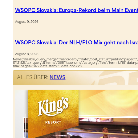
WSOPC Slovakia: Europa-Rekord beim Main Even
August 9, 2026
WSOPC Slovakia: Der NLH/PLO Mix geht nach Isra
August 8, 2026
News","disable_query_merge":true,"orderby":"date","post_status":"publish","paged":1,
[742152],"tax_query":[{"terms":"365","taxonomy":"category","field":"term_id"}]}" data-
max-pages="845" data-start="1" data-end="2">
ALLES ÜBER:
NEWS