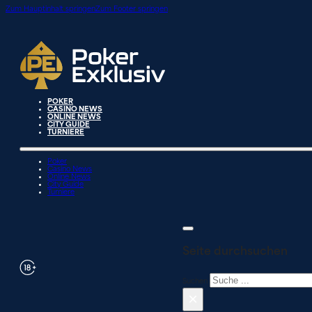
Zum Hauptinhalt springen
Zum Footer springen
POKER
CASINO NEWS
ONLINE NEWS
CITY GUIDE
TURNIERE
Poker
Casino News
Online News
City Guide
Turniere
Seite durchsuchen
Suchen
×