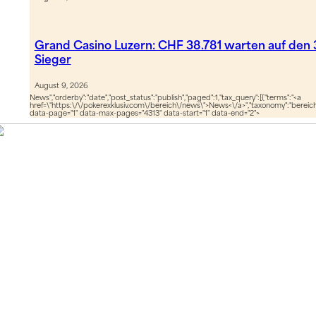
Grand Casino Luzern: CHF 38.781 warten auf den
Sieger
August 9, 2026
News","orderby":"date","post_status":"publish","paged":1,"tax_query":[{"terms":"<a
href=\"https:\/\/pokerexklusiv.com\/bereich\/news\">News<\/a>","taxonomy":"bereich",
data-page="1" data-max-pages="4313" data-start="1" data-end="2">