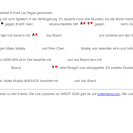
rseshoe & Paris Las Vegas gewonnen.
t acht Spielern in die Verlängerung. Es dauerte rund drei Stunden, bis die letzte Hand
gegen Endrit Geci
verabschiedete. Mit
gegen
nahm Ge
 Ajez traf danach mit
das Board
und sicherte sich den 
en Myles Mullaly
und Pete Chen
. Mullaly war ebenfalls all-in und hol
ci ($281.425) all-in. Der bezahlte mit
und das Board kam mit
(Board:
) eine Straight und verdoppelte. Ein zweites Doub
-in, Myles Mullaly ($593.601) bezahlte mit
und das Board
pdates zu den Events. Die Live-Updates zur WSOP 2026 gibt es auf
pokernews.com
. Alle Li