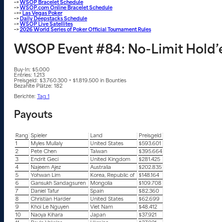
–>
WSOP Bracelet Schedule
–>
WSOP.com Online Bracelet Schedule
–>>
Las Vegas Poker
–>
Daily Deepstacks Schedule
–>
WSOP Live Satellites
–>
2026 World Series of Poker Official Tournament Rules
WSOP Event #84: No-Limit Hold’
Buy-In: $5.000
Entries: 1.213
Preisgeld: $3.760.300 + $1.819.500 in Bounties
Bezahlte Plätze: 182
Berichte:
Tag 1
Payouts
Rang
Spieler
Land
Preisgeld
1
Myles Mullaly
United States
$593.601
2
Pete Chen
Taiwan
$395.664
3
Endrit Geci
United Kingdom
$281.425
4
Najeem Ajez
Australia
$202.835
5
Yohwan Lim
Korea, Republic of
$148.164
6
Gansukh Sandagsuren
Mongolia
$109.708
7
Daniel Tafur
Spain
$82.360
8
Christian Harder
United States
$62.699
9
Khoi Le Nguyen
Viet Nam
$48.412
10
Naoya Kihara
Japan
$37.921