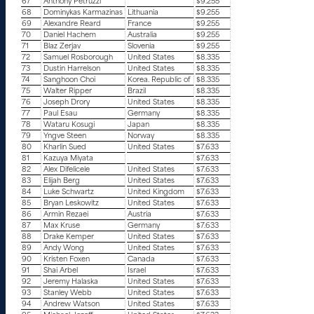
67
Anthony Petruzzi
$9.255
68
Dominykas Karmazinas
Lithuania
$9.255
69
Alexandre Reard
France
$9.255
70
Daniel Hachem
Australia
$9.255
71
Blaz Zerjav
Slovenia
$9.255
72
Samuel Rosborough
United States
$8.335
73
Dustin Harrelson
United States
$8.335
74
Sanghoon Choi
Korea. Republic of
$8.335
75
Walter Ripper
Brazil
$8.335
76
Joseph Drory
United States
$8.335
77
Paul Esau
Germany
$8.335
78
Wataru Kosugi
Japan
$8.335
79
Yngve Steen
Norway
$8.335
80
Kharlin Sued
United States
$7.633
81
Kazuya Miyata
$7.633
82
Alex Difelicele
United States
$7.633
83
Elijah Berg
United States
$7.633
84
Luke Schwartz
United Kingdom
$7.633
85
Bryan Leskowitz
United States
$7.633
86
Armin Rezaei
Austria
$7.633
87
Max Kruse
Germany
$7.633
88
Drake Kemper
United States
$7.633
89
Andy Wong
United States
$7.633
90
Kristen Foxen
Canada
$7.633
91
Shai Arbel
Israel
$7.633
92
Jeremy Halaska
United States
$7.633
93
Stanley Webb
United States
$7.633
94
Andrew Watson
United States
$7.633