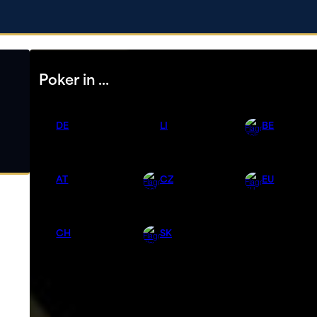
Poker in …
DE
LI
BE
AT
CZ
EU
CH
SK