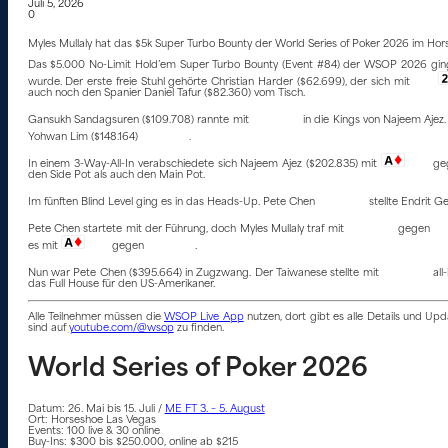
Juli 5, 2026
0
Myles Mullaly hat das $5k Super Turbo Bounty der World Series of Poker 2026 im Ho
Das $5.000 No-Limit Hold’em Super Turbo Bounty (Event #84) der WSOP 2026 ging mi
wurde. Der erste freie Stuhl gehörte Christian Harder ($62.699), der sich mit
auch noch den Spanier Daniel Tafur ($82.360) vom Tisch.
Gansukh Sandagsuren ($109.708) rannte mit
in die Kings von Najeem Ajez.
Yohwan Lim ($148.164)
.
In einem 3-Way-All-In verabschiedete sich Najeem Ajez ($202.835) mit
geg
den Side Pot als auch den Main Pot.
Im fünften Blind Level ging es in das Heads-Up. Pete Chen
stellte Endrit Ge
Pete Chen startete mit der Führung, doch Myles Mullaly traf mit
gegen
es mit
gegen
.
Nun war Pete Chen ($395.664) in Zugzwang. Der Taiwanese stellte mit
all
das Full House für den US-Amerikaner.
Alle Teilnehmer müssen die
WSOP Live App
nutzen, dort gibt es alle Details und U
sind auf
youtube.com/@wsop
zu finden.
World Series of Poker 2026
Datum: 26. Mai bis 15. Juli /
ME FT 3. – 5. August
Ort: Horseshoe Las Vegas
Events: 100 live & 30 online
Buy-Ins: $300 bis $250.000, online ab $215