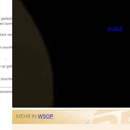
 gedealt
ci dann
WORLD
Stack von
te sowohl
.
le-up gab
brachte
vestreams
MEHR IN
WSOP