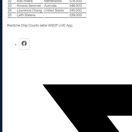
22
Rob Hollink
Netherlands
578.000
23
Antonio Seremet
Australia
548.000
24
Lawrence Chang
United States
545.000
25
Laith Sheena
539.000
Restliche Chip Counts siehe WSOP LIVE App