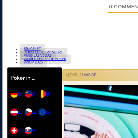
0
COMMEN
BRACELET
HORSESHOE LAS VEGAS
PARIS LAS VEGAS
WORLD SERIES OF POKER
WSOP 2026
MEHR IN
WSOP
Poker in …
DE
LI
BE
AT
CZ
EU
CH
SK