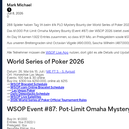
Mark Michael
Juli 8, 2026
0
288 Spieler haben Tag 1A beim $1k PLO Mystery Bounty der World Series of Poker 20
Das $1.000 Pot-Limit Omaha Mystery Bounty (Event #87) der WSOP 2026 bietet zwei Sta
An Day 1A kamen 1.922 Entries zusammen, so dass $1,11 Mio. an Preisgeldern sowie $5
Aus unseren Breitengraden sind Octavian Vögele (490.000), Sascha Wilhelm (487.000), 
Alle Teilnehmer müssen die
WSOP Live App
nutzen, dort gibt es alle Details und Upd
World Series of Poker 2026
Datum: 26. Mai bis 15. Juli /
ME FT 3. – 5. August
Ort: Horseshoe Las Vegas
Events: 100 live & 30 online
Buy-Ins: $300 bis $250.000, online ab $215
–>
WSOP Bracelet Schedule
–>
WSOP.com Online Bracelet Schedule
–>>
Las Vegas Poker
–>
Daily Deepstacks Schedule
–>
WSOP Live Satellites
–>
2026 World Series of Poker Official Tournament Rules
WSOP Event #87: Pot-Limit Omaha Myster
Buy-In: $1.000
Entries: tba (1.922/-)
Preisgeld: tba
Bezahlte Plätze: tba