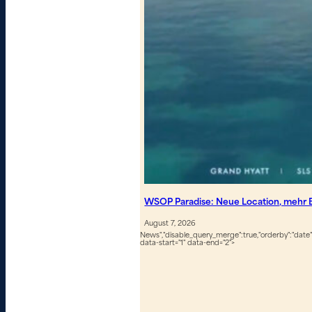
WSOP Paradise: Neue Location, mehr B
August 7, 2026
News","disable_query_merge":true,"orderby":"date","
data-start="1" data-end="2">