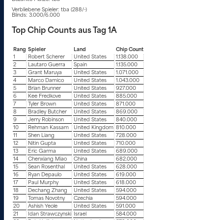
Verbliebene Spieler: tba (288/-)
Blinds: 3.000/6.000
Top Chip Counts aus Tag 1A
Rang
Spieler
Land
Chip Count
1
Robert Scherer
United States
1.138.000
2
Lautaro Guerra
Spain
1.135.000
3
Grant Maruya
United States
1.071.000
4
Marco Damico
United States
1.043.000
5
Brian Brunner
United States
927.000
6
Kee Fredkove
United States
885.000
7
Tyler Brown
United States
871.000
8
Bradley Butcher
United States
869.000
9
Jerry Robinson
United States
840.000
10
Rehman Kassam
United Kingdom
810.000
11
Shen Liang
United States
728.000
12
Nitin Gupta
United States
710.000
13
Eric Garma
United States
689.000
14
Chenxiang Miao
China
682.000
15
Sean Rosenthal
United States
628.000
16
Ryan Depaulo
United States
619.000
17
Paul Murphy
United States
618.000
18
Dechang Zhang
United States
594.000
19
Tomas Novotny
Czechia
594.000
20
Ashish Yeole
United States
591.000
21
Idan Strawczynski
Israel
584.000