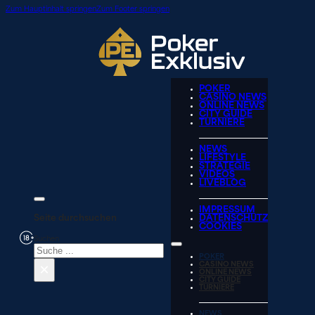
Zum Hauptinhalt springen
Zum Footer springen
POKER
CASINO NEWS
ONLINE NEWS
CITY GUIDE
TURNIERE
NEWS
LIFESTYLE
STRATEGIE
VIDEOS
LIVEBLOG
IMPRESSUM
Seite durchsuchen
DATENSCHUTZ
COOKIES
Suchen
POKER
×
CASINO NEWS
ONLINE NEWS
CITY GUIDE
TURNIERE
NEWS