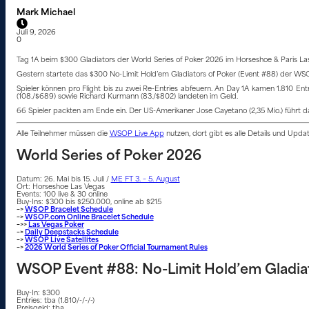
Mark Michael
Juli 9, 2026
0
Tag 1A beim $300 Gladiators der World Series of Poker 2026 im Horseshoe & Paris Las
Gestern startete das $300 No-Limit Hold’em Gladiators of Poker (Event #88) der WSOP
Spieler können pro Flight bis zu zwei Re-Entries abfeuern. An Day 1A kamen 1.810 Ent
(108./$689) sowie Richard Kurmann (83./$802) landeten im Geld.
66 Spieler packten am Ende ein. Der US-Amerikaner Jose Cayetano (2,35 Mio.) führt das F
Alle Teilnehmer müssen die
WSOP Live App
nutzen, dort gibt es alle Details und Upd
World Series of Poker 2026
Datum: 26. Mai bis 15. Juli /
ME FT 3. – 5. August
Ort: Horseshoe Las Vegas
Events: 100 live & 30 online
Buy-Ins: $300 bis $250.000, online ab $215
–>
WSOP Bracelet Schedule
–>
WSOP.com Online Bracelet Schedule
–>>
Las Vegas Poker
–>
Daily Deepstacks Schedule
–>
WSOP Live Satellites
–>
2026 World Series of Poker Official Tournament Rules
WSOP Event #88: No-Limit Hold’em Gladiat
Buy-In: $300
Entries: tba (1.810/-/-/-)
Preisgeld: tba