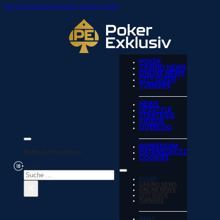
Zum Hauptinhalt springen
Zum Footer springen
POKER
CASINO NEWS
ONLINE NEWS
CITY GUIDE
TURNIERE
NEWS
LIFESTYLE
STRATEGIE
VIDEOS
LIVEBLOG
IMPRESSUM
Seite durchsuchen
DATENSCHUTZ
COOKIES
Suchen
POKER
×
CASINO NEWS
ONLINE NEWS
CITY GUIDE
TURNIERE
NEWS