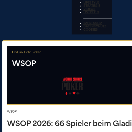
LIFESTYLE
STRATEGIE
VIDEOS
LIVEBLOG
IMPRESSUM
DATENSCHUTZ
COOKIES
Exklusiv. Echt. Poker.
WSOP
WSOP
WSOP 2026: 66 Spieler beim Gladia