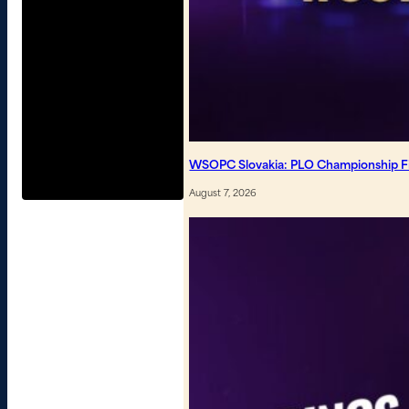
WSOPC Slovakia: PLO Championship Fin
August 7, 2026