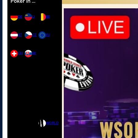
Poker in …
DE
LI
BE
AT
CZ
EU
CH
SK
WORLD