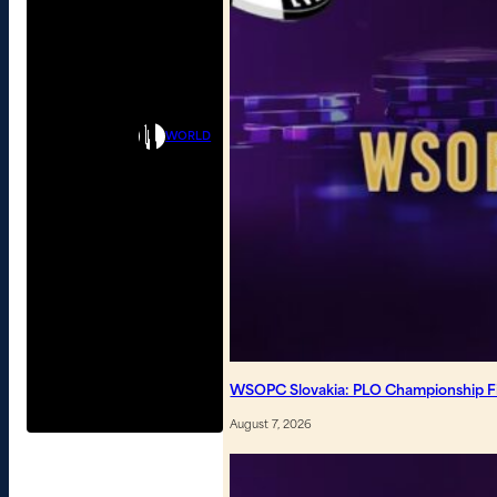
WORLD
WSOPC Slovakia: PLO Championship Fin
August 7, 2026