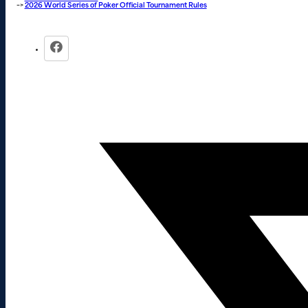
–>
2026 World Series of Poker Official Tournament Rules