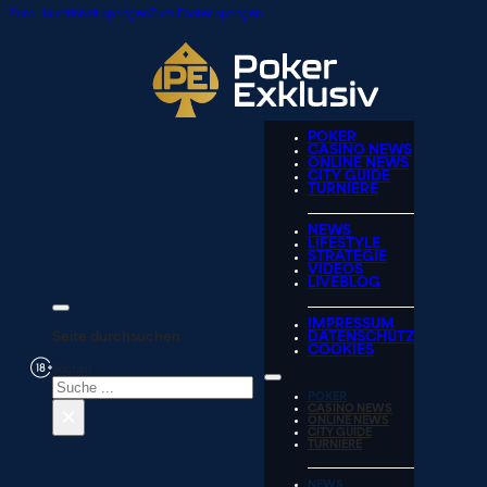
Zum Hauptinhalt springen
Zum Footer springen
POKER
CASINO NEWS
ONLINE NEWS
CITY GUIDE
TURNIERE
NEWS
LIFESTYLE
STRATEGIE
VIDEOS
LIVEBLOG
IMPRESSUM
Seite durchsuchen
DATENSCHUTZ
COOKIES
Suchen
POKER
×
CASINO NEWS
ONLINE NEWS
CITY GUIDE
TURNIERE
NEWS