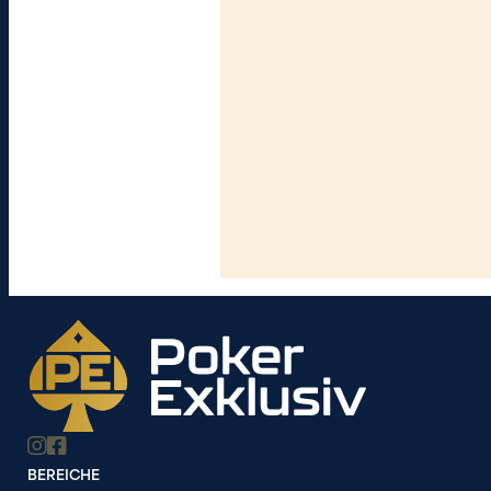
BEREICHE