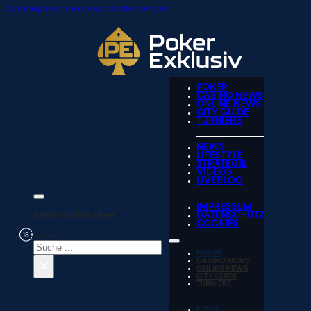
Zum Hauptinhalt springen
Zum Footer springen
POKER
CASINO NEWS
ONLINE NEWS
CITY GUIDE
TURNIERE
NEWS
LIFESTYLE
STRATEGIE
VIDEOS
LIVEBLOG
IMPRESSUM
Seite durchsuchen
DATENSCHUTZ
COOKIES
Suchen
POKER
×
CASINO NEWS
ONLINE NEWS
CITY GUIDE
TURNIERE
NEWS