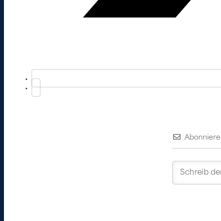
Abonniere