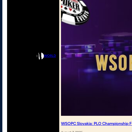
WORLD
WSOPC Slovakia: PLO Championship Fin