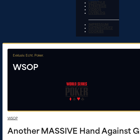
LIFESTYLE
STRATEGIE
VIDEOS
LIVEBLOG
IMPRESSUM
DATENSCHUTZ
COOKIES
Exklusiv. Echt. Poker.
WSOP
WSOP
Another MASSIVE Hand Against 