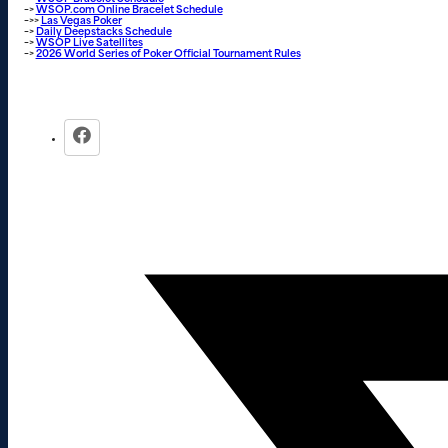
–>
WSOP.com Online Bracelet Schedule
–>>
Las Vegas Poker
–>
Daily Deepstacks Schedule
–>
WSOP Live Satellites
–>
2026 World Series of Poker Official Tournament Rules