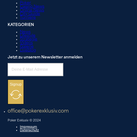
Poker
Casino News
Online News
City Guide
Turniere
KATEGORIEN
News
Lifestyle
Strategie
Videos
Galerie
Liveblog
Jetzt zu unserem Newsletter anmelden
Signup
office@pokerexklusiv.com
Poker Exklusiv © 2024
Impressum
Datenschutz