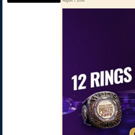
August 7, 2026