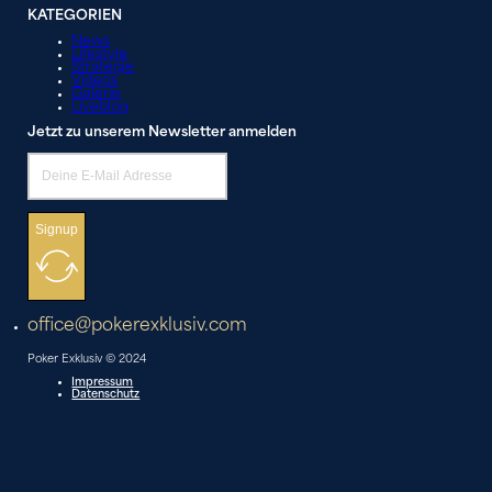
KATEGORIEN
News
Lifestyle
Strategie
Videos
Galerie
Liveblog
Jetzt zu unserem Newsletter anmelden
Signup
office@pokerexklusiv.com
Poker Exklusiv © 2024
Impressum
Datenschutz