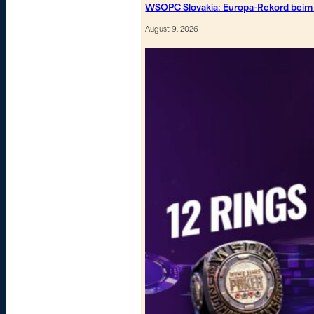
WSOPC Slovakia: Europa-Rekord beim
August 9, 2026