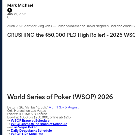
Mark Michael
Juni 21, 2026
0
Auch 2026 darf der Vlog von GGPoker Ambassador Daniel Negreanu bei der World Serie
CRUSHING the $50,000 PLO High Roller! – 2026 WS
World Series of Poker (WSOP) 2026
Datum: 26. Mai bis 15. Juli /
ME FT 3. – 5. August
Ort: Horseshoe Las Vegas
Events: 100 live & 30 online
Buy-Ins: $300 bis $250.000, online ab $215
–>
WSOP Bracelet Schedule
–>
WSOP.com Online Bracelet Schedule
–>>
Las Vegas Poker
–>
Daily Deepstacks Schedule
–>
WSOP Live Satellites