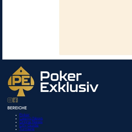
BEREICHE
Poker
Casino News
Online News
City Guide
Turniere