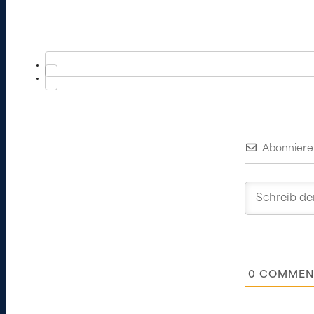
Abonniere
0
COMMEN