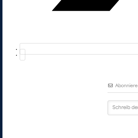
Abonniere