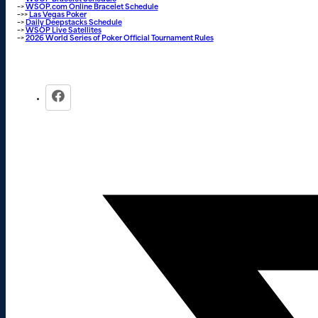
–>
WSOP.com Online Bracelet Schedule
–>>
Las Vegas Poker
–>
Daily Deepstacks Schedule
–>
WSOP Live Satellites
–>
2026 World Series of Poker Official Tournament Rules