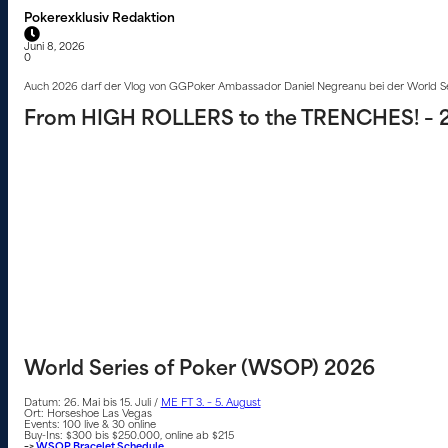
Pokerexklusiv Redaktion
Juni 8, 2026
0
Auch 2026 darf der Vlog von GGPoker Ambassador Daniel Negreanu bei der World Serie
From HIGH ROLLERS to the TRENCHES! –
World Series of Poker (WSOP) 2026
Datum: 26. Mai bis 15. Juli /
ME FT 3. – 5. August
Ort: Horseshoe Las Vegas
Events: 100 live & 30 online
Buy-Ins: $300 bis $250.000, online ab $215
–>
WSOP Bracelet Schedule