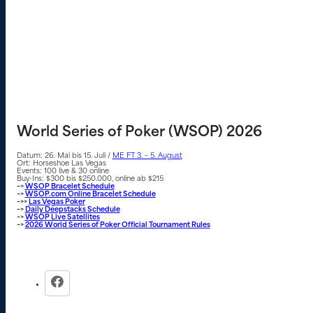
World Series of Poker (WSOP) 2026
Datum: 26. Mai bis 15. Juli /
ME FT 3. – 5. August
Ort: Horseshoe Las Vegas
Events: 100 live & 30 online
Buy-Ins: $300 bis $250.000, online ab $215
–>
WSOP Bracelet Schedule
–>
WSOP.com Online Bracelet Schedule
–>>
Las Vegas Poker
–>
Daily Deepstacks Schedule
–>
WSOP Live Satellites
–>
2026 World Series of Poker Official Tournament Rules