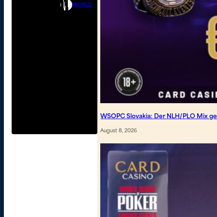
WORLD
WSOPC Slovakia: Der NLH/PLO Mix geh
August 8, 2026