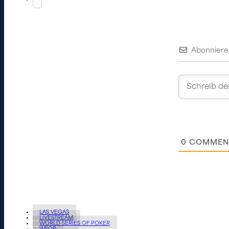
Abonniere
0
COMMEN
LAS VEGAS
LIVESTREAM
WORLD SERIES OF POKER