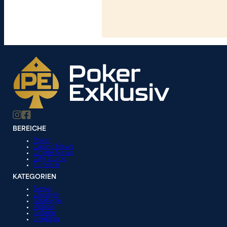
BEREICHE
Poker
Casino News
Online News
City Guide
Turniere
KATEGORIEN
News
Lifestyle
Strategie
Videos
Galerie
Liveblog