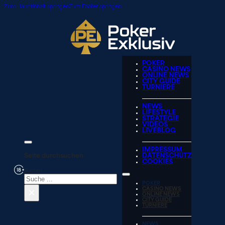
Zum Hauptinhalt springen
Zum Footer springen
POKER
CASINO NEWS
ONLINE NEWS
CITY GUIDE
TURNIERE
NEWS
LIFESTYLE
STRATEGIE
VIDEOS
LIVEBLOG
IMPRESSUM
Seite durchsuchen
DATENSCHUTZ
COOKIES
Suchen
POKER
×
CASINO NEWS
ONLINE NEWS
CITY GUIDE
TURNIERE
NEWS