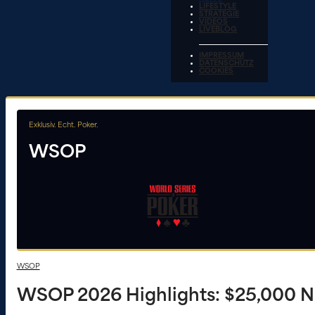
LIFESTYLE
STRATEGIE
VIDEOS
LIVEBLOG
IMPRESSUM
DATENSCHUTZ
COOKIES
Exklusiv. Echt. Poker.
WSOP
WSOP
WSOP 2026 Highlights: $25,000 NL