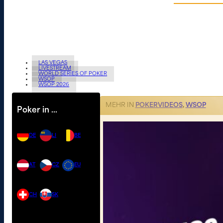
LAS VEGAS
LIVESTREAM
WORLD SERIES OF POKER
WSOP
WSOP 2026
MEHR IN
POKERVIDEOS
,
WSOP
Poker in …
DE
LI
BE
AT
CZ
EU
CH
SK