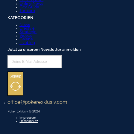
Casino News
Online News
City Guide
Turniere
KATEGORIEN
News
Lifestyle
Strategie
Videos
Galerie
Liveblog
Jetzt zu unserem Newsletter anmelden
Signup
office@pokerexklusiv.com
Poker Exklusiv © 2024
Impressum
Datenschutz