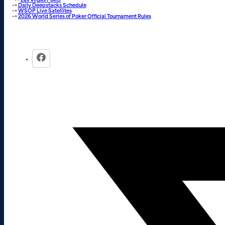
–>>
Las Vegas Poker
–>
Daily Deepstacks Schedule
–>
WSOP Live Satellites
–>
2026 World Series of Poker Official Tournament Rules