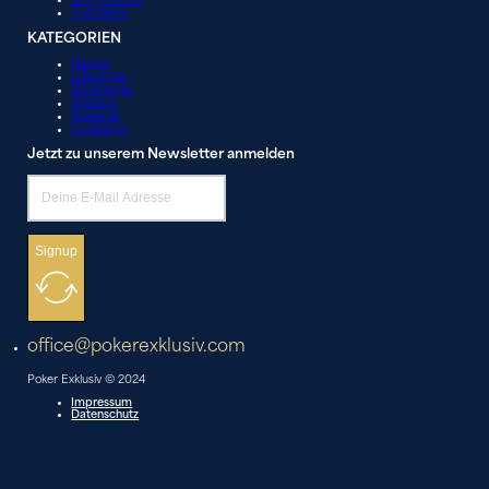
City Guide
Turniere
KATEGORIEN
News
Lifestyle
Strategie
Videos
Galerie
Liveblog
Jetzt zu unserem Newsletter anmelden
Signup
office@pokerexklusiv.com
Poker Exklusiv © 2024
Impressum
Datenschutz