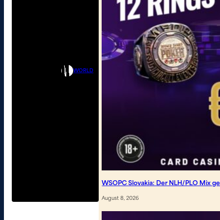
WORLD
WSOPC Slovakia: Der NLH/PLO Mix geh
August 8, 2026