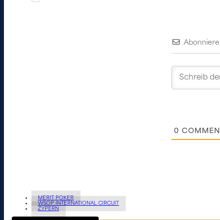
Abonniere
0
COMMEN
MERIT POKER
WSOP INTERNATIONAL CIRCUIT
ZYPERN