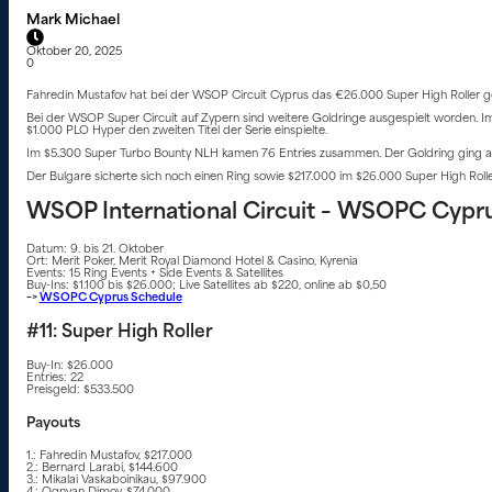
Mark Michael
Oktober 20, 2025
0
Fahredin Mustafov hat bei der WSOP Circuit Cyprus das €26.000 Super High Roller g
Bei der WSOP Super Circuit auf Zypern sind weitere Goldringe ausgespielt worden. Im
$1.000 PLO Hyper den zweiten Titel der Serie einspielte.
Im $5.300 Super Turbo Bounty NLH kamen 76 Entries zusammen. Der Goldring ging an 
Der Bulgare sicherte sich noch einen Ring sowie $217.000 im $26.000 Super High Rolle
WSOP International Circuit – WSOPC Cypr
Datum: 9. bis 21. Oktober
Ort: Merit Poker, Merit Royal Diamond Hotel & Casino, Kyrenia
Events: 15 Ring Events + Side Events & Satellites
Buy-Ins: $1.100 bis $26.000; Live Satellites ab $220, online ab $0,50
–>
WSOPC Cyprus Schedule
#11: Super High Roller
Buy-In: $26.000
Entries: 22
Preisgeld: $533.500
Payouts
1.: Fahredin Mustafov, $217.000
2.: Bernard Larabi, $144.600
3.: Mikalai Vaskaboinikau, $97.900