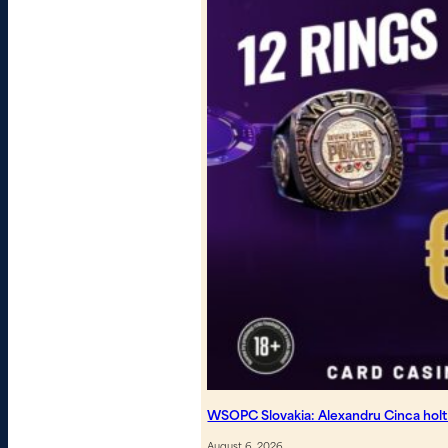
WSOPC Slovakia: Alexandru Cinca holt
August 6, 2026