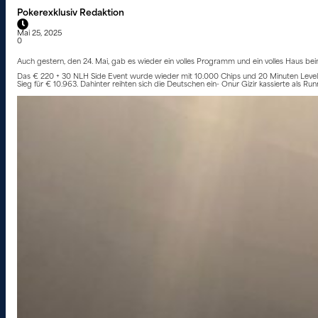
Pokerexklusiv Redaktion
Mai 25, 2025
0
Auch gestern, den 24. Mai, gab es wieder ein volles Programm und ein volles Haus be
Das € 220 + 30 NLH Side Event wurde wieder mit 10.000 Chips und 20 Minuten Levels 
Sieg für € 10.963. Dahinter reihten sich die Deutschen ein- Onur Gizir kassierte als 