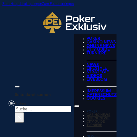
Zum Hauptinhalt springen
Zum Footer springen
POKER
CASINO NEWS
ONLINE NEWS
CITY GUIDE
TURNIERE
NEWS
LIFESTYLE
STRATEGIE
VIDEOS
LIVEBLOG
IMPRESSUM
Seite durchsuchen
DATENSCHUTZ
COOKIES
Suchen
POKER
×
CASINO NEWS
ONLINE NEWS
CITY GUIDE
TURNIERE
NEWS