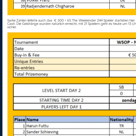
Sarke Zahlen lieferte auch das € 500 + 65 The Weekender. 244 Spieler starteten hie
Cash. Die Geldränge wurden natürlich erreicht, mit 21 Spielern geht es heute um 13 Uhr
sicher.