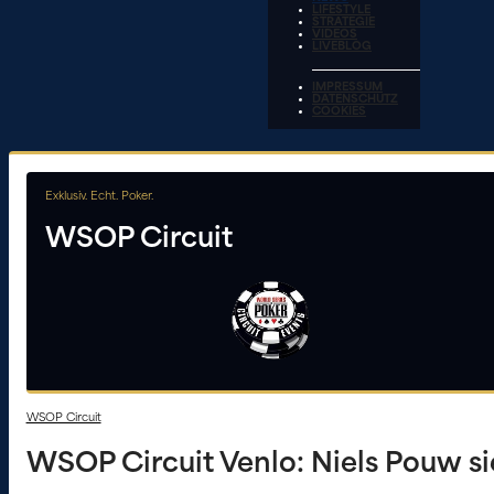
LIFESTYLE
STRATEGIE
VIDEOS
LIVEBLOG
IMPRESSUM
DATENSCHUTZ
COOKIES
Exklusiv. Echt. Poker.
WSOP Circuit
WSOP Circuit
WSOP Circuit Venlo: Niels Pouw s