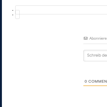
Abonniere
0
COMMEN