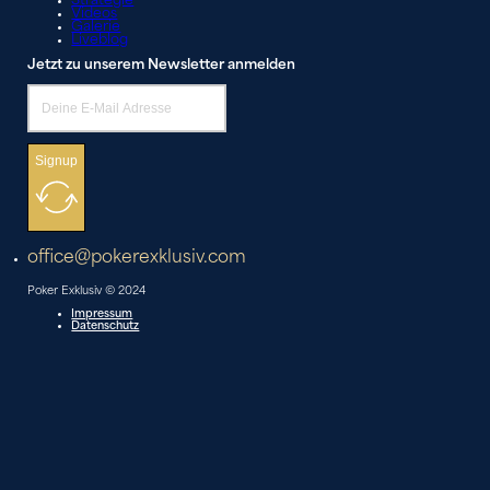
Strategie
Videos
Galerie
Liveblog
Jetzt zu unserem Newsletter anmelden
Signup
office@pokerexklusiv.com
Poker Exklusiv © 2024
Impressum
Datenschutz