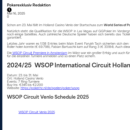
Pokerexklusiv Redaktion
Mai 16, 2025
0
Schon am 23. Mai fällt im Holland Casino Venlo der Startschuss zum
World Series of P
Natürlich steht die Qualifikation für die WSOP in Las Vegas auf GGPoker im Vordergru
noch einige Satellites. Auch zahlreiche Deutsche Spieler haben sich bereits das Tick
garantiert.
Letztes Jahr waren es 1.138 Entries beim Main Event Farukh Tach sicherten sich den
Roller holen konnte (€ 69.798), Fabian Bartuschk kam auf Rang 3 (€ 33.184). Auch diese
Die
WSOP Circuit Premiere in Amsterdam
im März war ein großer Erfolg und auch für
für die einzelnen Turniere anmelden und so einen Platz sichern.
2024/25 WSOP International Circuit Holla
Datum: 23. bis 31. Mai
Ort: Holland Casino Venlo
Events: 7 Ring-Turniere
Buy-Ins: €345 bis €2.200
Website:
https://poker.hc.nl/de/spelen/poker/wsop
WSOP Circuit Venlo Schedule 2025
WSOP Circuit Venlo 2025