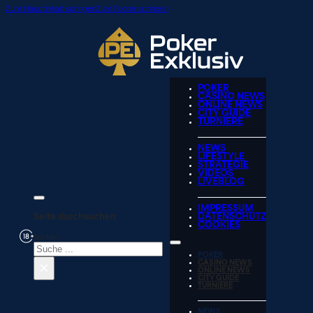
Zum Hauptinhalt springen
Zum Footer springen
POKER
CASINO NEWS
ONLINE NEWS
CITY GUIDE
TURNIERE
NEWS
LIFESTYLE
STRATEGIE
VIDEOS
LIVEBLOG
IMPRESSUM
Seite durchsuchen
DATENSCHUTZ
COOKIES
Suchen
POKER
×
CASINO NEWS
ONLINE NEWS
CITY GUIDE
TURNIERE
NEWS