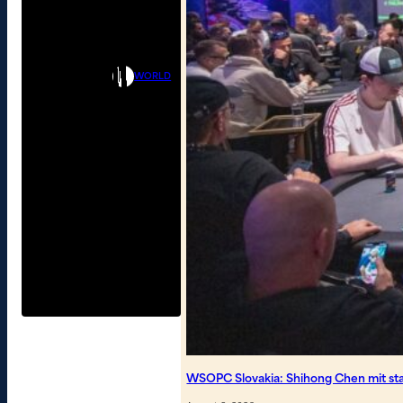
WORLD
WSOPC Slovakia: Shihong Chen mit st