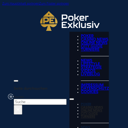
Zum Hauptinhalt springen
Zum Footer springen
POKER
CASINO NEWS
ONLINE NEWS
CITY GUIDE
TURNIERE
NEWS
LIFESTYLE
STRATEGIE
VIDEOS
LIVEBLOG
IMPRESSUM
Seite durchsuchen
DATENSCHUTZ
COOKIES
Suchen
POKER
×
CASINO NEWS
ONLINE NEWS
CITY GUIDE
TURNIERE
NEWS