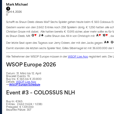
Mark Michael
April 4, 2026
0
Schafft es Shaun Deeb dieses Mal? Sechs Spieler gehen heute beim € 565 Colossus Even
Gestern waren von den 2.662 Entries noch 258 Spielern übrig. € 1.250 hatten alle scho
Christian Graze mit dabei. Alle hatten bereits € 13.915 sicher, aber mehr sollte es fü
es Shaun Deeb. Mit
callte Shaun das All-in von Christoph mit
, d
Der letzte Seat open des Tagews war Jerry Odeen, der mit den Jacks gegen
Damit standen die letzten sechs Spieler fest, Gilles Silbernagel ist mit 36.600.000 d
Alle Teilnehmer der WSOP Europe müssen in der
WSOP Live App
registriert sein. Die
WSOP Europe 2026
Datum: 31. März bis 12. April
Bracelet Events: 15
Buy-Ins: € 565 bis € 20.800
Details:
WSOP Live App
–>
WSOP Europe Schedule
Event #3 – COLOSSUS NLH
Buy-In: €565
Entries: 2.662 (1.624 + 1.038)
Preisgeld: € 1.331.000
Bezahlte Plätze: 357