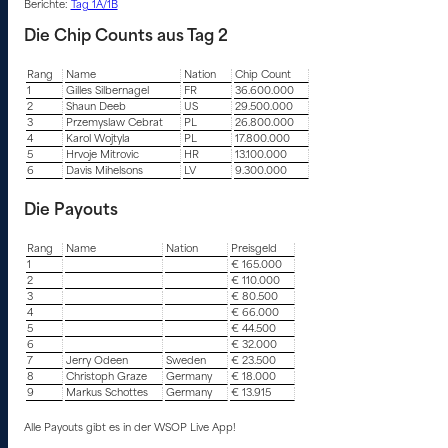
Berichte:
Tag 1A/1B
Die Chip Counts aus Tag 2
Rang
Name
Nation
Chip Count
1
Gilles Silbernagel
FR
36.600.000
2
Shaun Deeb
US
29.500.000
3
Przemyslaw Cebrat
PL
26.800.000
4
Karol Wojtyla
PL
17.800.000
5
Hrvoje Mitrovic
HR
13.100.000
6
Davis Mihelsons
LV
9.300.000
Die Payouts
Rang
Name
Nation
Preisgeld
1
€ 165.000
2
€ 110.000
3
€ 80.500
4
€ 66.000
5
€ 44.500
6
€ 32.000
7
Jerry Odeen
Sweden
€ 23.500
8
Christoph Graze
Germany
€ 18.000
9
Markus Schottes
Germany
€ 13.915
Alle Payouts gibt es in der WSOP Live App!