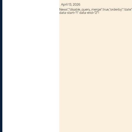
April 13, 2026
News","disable_query_merge":true,"orderby":"date","
data-start="1" data-end="2">