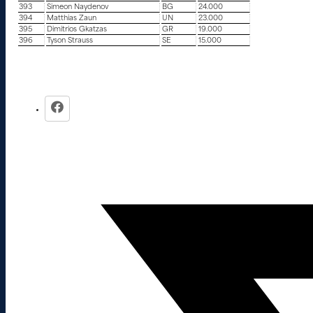
393
Simeon Naydenov
BG
24.000
394
Matthias Zaun
UN
23.000
395
Dimitrios Gkatzas
GR
19.000
396
Tyson Strauss
SE
15.000