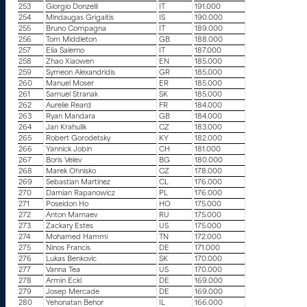
253
Giorgio Donzelli
IT
191.000
254
Mindaugas Grigaitis
IS
190.000
255
Bruno Compagna
IT
189.000
256
Tom Middleton
GB
188.000
257
Elia Salerno
IT
187.000
258
Zhao Xiaowen
EN
185.000
259
Symeon Alexandridis
GR
185.000
260
Manuel Moser
ER
185.000
261
Samuel Stranak
SK
185.000
262
Aurelie Reard
FR
184.000
263
Ryan Mandara
GB
184.000
264
Jan Krahulik
CZ
183.000
265
Robert Gorodetsky
KY
182.000
266
Yannick Jobin
CH
181.000
267
Boris Velev
BG
180.000
268
Marek Ohnisko
CZ
178.000
269
Sebastian Martinez
CL
176.000
270
Damian Rapanowicz
PL
176.000
271
Poseidon Ho
HO
175.000
272
Anton Mamaev
RU
175.000
273
Zackary Estes
US
175.000
274
Mohamed Hammi
TN
172.000
275
Ninos Francis
DE
171.000
276
Lukas Benkovic
SK
170.000
277
Vanna Tea
US
170.000
278
Armin Eckl
DE
169.000
279
Josep Mercade
DE
169.000
280
Yehonatan Behor
IL
166.000