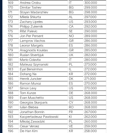
169
Andrea Crobu
IT
300.000
170
Dimitar Toshev
BG
299.000
171
Stoyan Madanzhiev
BG
298.000
172
Mikela Shkurta
AL
297.000
173
Zachary Lipeles
US
293.000
174
Philipp Zukernik
CA
292.000
175
Rifat Palevic
SE
290.000
176
Jon Per Persent
NO
289.000
177
Lampros Vlachos
GR
286.000
178
Leonor Margets
ES
286.000
179
Anagnostis Kouklas
GR
285.000
180
Ruslan Stserbjuk
UK
282.000
181
Mario Colavita
IT
280.000
182
Mateusz Szymanski
PL
273.000
183
Eyal Bensimhon
IL
272.000
184
Dohang Na
KR
272.000
185
Henrik Juncker
DK
271.000
186
Ramon Munoz
ES
270.000
187
Simon Levy
US
270.000
188
Tom Kunze
DE
268.000
189
Evan Muschetto
US
268.000
190
Georgios Skarparis
CY
268.000
191
Iulian Blebea
RO
268.000
192
Jonathan Bonnin
FR
267.000
193
Kacpertadeusz Pawlowski
KI
262.000
194
Mikolaj Zawadzki
PL
260.000
195
Cesar Veroez
VE
259.000
196
De-Han Kim
KR
258.000