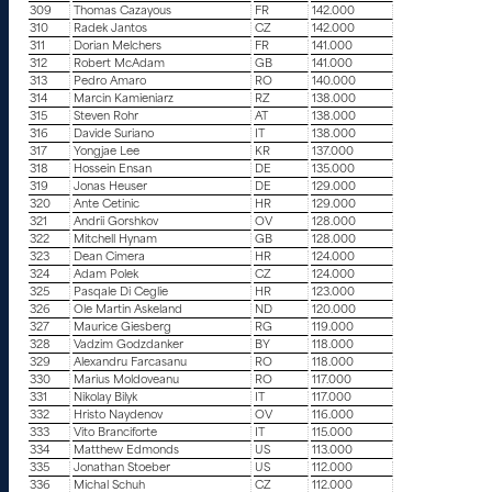
309
Thomas Cazayous
FR
142.000
310
Radek Jantos
CZ
142.000
311
Dorian Melchers
FR
141.000
312
Robert McAdam
GB
141.000
313
Pedro Amaro
RO
140.000
314
Marcin Kamieniarz
RZ
138.000
315
Steven Rohr
AT
138.000
316
Davide Suriano
IT
138.000
317
Yongjae Lee
KR
137.000
318
Hossein Ensan
DE
135.000
319
Jonas Heuser
DE
129.000
320
Ante Cetinic
HR
129.000
321
Andrii Gorshkov
OV
128.000
322
Mitchell Hynam
GB
128.000
323
Dean Cimera
HR
124.000
324
Adam Polek
CZ
124.000
325
Pasqale Di Ceglie
HR
123.000
326
Ole Martin Askeland
ND
120.000
327
Maurice Giesberg
RG
119.000
328
Vadzim Godzdanker
BY
118.000
329
Alexandru Farcasanu
RO
118.000
330
Marius Moldoveanu
RO
117.000
331
Nikolay Bilyk
IT
117.000
332
Hristo Naydenov
OV
116.000
333
Vito Branciforte
IT
115.000
334
Matthew Edmonds
US
113.000
335
Jonathan Stoeber
US
112.000
336
Michal Schuh
CZ
112.000