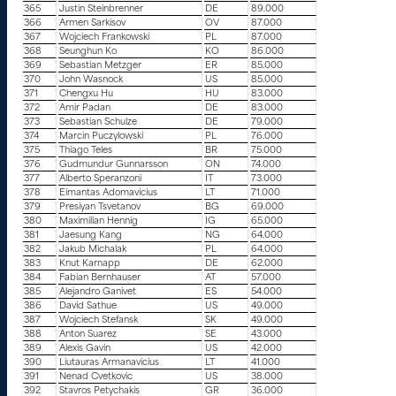
365
Justin Steinbrenner
DE
89.000
366
Armen Sarkisov
OV
87.000
367
Wojciech Frankowski
PL
87.000
368
Seunghun Ko
KO
86.000
369
Sebastian Metzger
ER
85.000
370
John Wasnock
US
85.000
371
Chengxu Hu
HU
83.000
372
Amir Padan
DE
83.000
373
Sebastian Schulze
DE
79.000
374
Marcin Puczylowski
PL
76.000
375
Thiago Teles
BR
75.000
376
Gudmundur Gunnarsson
ON
74.000
377
Alberto Speranzoni
IT
73.000
378
Eimantas Adomavicius
LT
71.000
379
Presiyan Tsvetanov
BG
69.000
380
Maximilian Hennig
IG
65.000
381
Jaesung Kang
NG
64.000
382
Jakub Michalak
PL
64.000
383
Knut Karnapp
DE
62.000
384
Fabian Bernhauser
AT
57.000
385
Alejandro Ganivet
ES
54.000
386
David Sathue
US
49.000
387
Wojciech Stefansk
SK
49.000
388
Anton Suarez
SE
43.000
389
Alexis Gavin
US
42.000
390
Liutauras Armanavicius
LT
41.000
391
Nenad Cvetkovic
US
38.000
392
Stavros Petychakis
GR
36.000