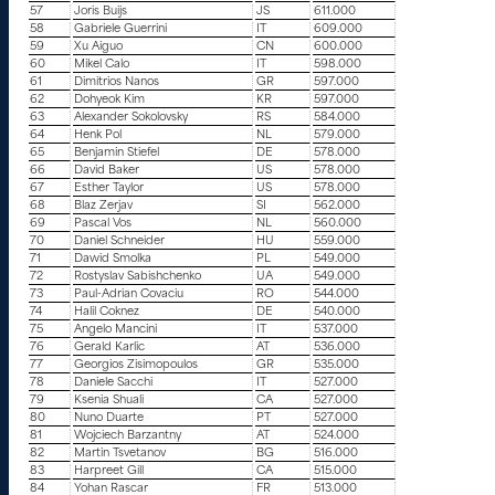
57
Joris Buijs
JS
611.000
58
Gabriele Guerrini
IT
609.000
59
Xu Aiguo
CN
600.000
60
Mikel Calo
IT
598.000
61
Dimitrios Nanos
GR
597.000
62
Dohyeok Kim
KR
597.000
63
Alexander Sokolovsky
RS
584.000
64
Henk Pol
NL
579.000
65
Benjamin Stiefel
DE
578.000
66
David Baker
US
578.000
67
Esther Taylor
US
578.000
68
Blaz Zerjav
SI
562.000
69
Pascal Vos
NL
560.000
70
Daniel Schneider
HU
559.000
71
Dawid Smolka
PL
549.000
72
Rostyslav Sabishchenko
UA
549.000
73
Paul-Adrian Covaciu
RO
544.000
74
Halil Coknez
DE
540.000
75
Angelo Mancini
IT
537.000
76
Gerald Karlic
AT
536.000
77
Georgios Zisimopoulos
GR
535.000
78
Daniele Sacchi
IT
527.000
79
Ksenia Shuali
CA
527.000
80
Nuno Duarte
PT
527.000
81
Wojciech Barzantny
AT
524.000
82
Martin Tsvetanov
BG
516.000
83
Harpreet Gill
CA
515.000
84
Yohan Rascar
FR
513.000