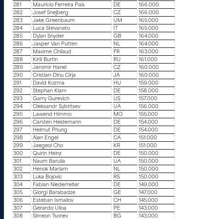
281
Mauricio Ferreira Pais
DE
166.000
282
Josef Snejberg
CZ
166.000
283
Jake Greenbaum
UM
165.000
284
Luca Stevanato
IT
165.000
285
Dylan Snyder
GB
164.000
286
Jasper Van Putten
NL
164.000
287
Maxime Chilaud
FR
163.000
288
Kirill Burtin
RU
161.000
289
Jaromir Hanel
CZ
160.000
290
Cristian-Dinu Cirja
JA
160.000
291
David Kozma
HU
159.000
292
Stephan Klam
DE
158.000
293
Garry Gurevich
US
157.000
294
Oleksandr Sybirtsev
UA
156.000
295
Lawend Himmo
MO
155.000
296
Carsten Heidemann
DE
154.000
297
Helmut Phung
DE
154.000
298
Alan Engel
CA
151.000
299
Jaegeol Cho
KR
151.000
300
Quirin Heinz
DE
150.000
301
Naum Barulia
UA
150.000
302
Henok Mariam
NL
150.000
303
Luka Bojovic
RS
150.000
304
Fabian Niederreiter
DE
149.000
305
Giorgi Barabadze
GE
147.000
306
Esteban Ismailov
CH
145.000
307
Gerardo Ulloa
PE
143.000
308
Simeon Tsonev
BG
143.000