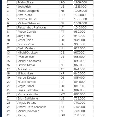
1
Adrian State
RO
1.709.000
2
Josh Arieh
US
1.335.000
3
Michel Leibgorin
FR
1.209.000
4
Antal Mezei
HU
1.154.000
5
Andrea Dal Bo
IT
1.085.000
6
Michael Sklenicka
CZ
1.079.000
7
Aleksandras Rusinovas
LT
1.010.000
8
Ruben Correia
PT
982.000
9
Jorge Hou
PA
944.000
10
Victor Fryda
FR
937.000
11
Zdenek Zizka
CZ
935.000
12
Carlo Wolters
NL
929.000
13
Nikolai Ogoltsov
CZ
917.000
14
Ryan Johnson
US
915.000
15
Michal Klepczarek
PL
895.000
16
Govert Metaal
NL
863.000
17
Adi Rajkovic
AT
844.000
18
Jinhoon Lee
KR
840.000
19
Marcel Kessler
DE
815.000
20
Fausto Tantillo
IT
814.000
21
Virgile Turchi
FR
811.000
22
Lukas Zaskodny
CZ
804.000
23
Mariana Yumibe
MX
803.000
24
Brian Battistone
US
793.000
25
Angelo Patane
IT
779.000
26
Andrei Piatrushchanka
BY
775.000
27
Michel Molenaar
NL
773.000
28
Kfir Ivgi
GB
758.000