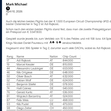
Mark Michael
April 10, 2026
0
Auch die letzten beiden Flights bei der € 1.500 European Circuit Championship (#12)
bester Österreicher in Tag 2 ist Adi Rajkovic.
Schon nach den ersten beiden Flights stand fest, dass man die zweite Preisgeldgara
ein Preispool von € 3.547.800.
Gespielt wurde jeweils bis zum Verblieb von 15 % des Feldes und mit 158 bzw. 64 Spie
Kings Nicolae-Daniel Paunescu mit
verabschiedete.
Insgesamt sind 396 Spieler in Tag 2, darunter auch viele DACHs, wobei es Adi Rajkovic 
Rang
Name
Nation
Chip Count
17
Adi Rajkovic
AT
844.000
19
Marcel Kessler
DE
815.000
44
Alessandro Laubinger
DE
653.000
46
Nils Ortgiese
DE
648.000
50
Oliver Bosch
AT
632.000
52
Fabian Wolf
DE
624.000
65
Benjamin Stiefel
DE
578.000
74
Halil Coknez
DE
540.000
76
Gerald Karlic
AT
536.000
81
Wojciech Barzantny
AT
524.000
87
Felix Weis
LU
498.000
93
Nils Pudel
DE
475.000
98
Diego Zeiter
CH
450.000