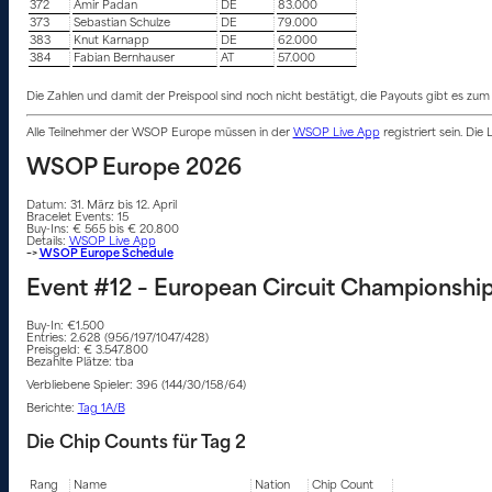
372
Amir Padan
DE
83.000
373
Sebastian Schulze
DE
79.000
383
Knut Karnapp
DE
62.000
384
Fabian Bernhauser
AT
57.000
Die Zahlen und damit der Preispool sind noch nicht bestätigt, die Payouts gibt es zum 
Alle Teilnehmer der WSOP Europe müssen in der
WSOP Live App
registriert sein. Die
WSOP Europe 2026
Datum: 31. März bis 12. April
Bracelet Events: 15
Buy-Ins: € 565 bis € 20.800
Details:
WSOP Live App
–>
WSOP Europe Schedule
Event #12 – European Circuit Championshi
Buy-In: €1.500
Entries: 2.628 (956/197/1047/428)
Preisgeld: € 3.547.800
Bezahlte Plätze: tba
Verbliebene Spieler: 396 (144/30/158/64)
Berichte:
Tag 1A/B
Die Chip Counts für Tag 2
Rang
Name
Nation
Chip Count