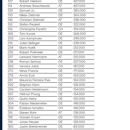
107
Robert Heidorn
DE
427.000
114
Andreas Staschewski
AT
407.000
129
Samuel Ju
DE
385.000
133
Niklas Deitmer
DE
366.000
146
Christian Steindel
AT
338.000
152
Stefan Peukert
DE
322.000
156
Christophe Panetti
CH
319.000
188
Tom Kunze
DE
268.000
206
Lars Kamphues
DE
249.000
216
Julian Selinger
DE
239.000
234
Mark Huelk
DE
212.000
235
Robert Pollmeier
DE
211.000
237
Leonard Herrmann
AT
210.000
238
Roman Sartory
DE
207.000
266
Yannick Jobin
CH
181.000
275
Ninos Francis
DE
171.000
278
Armin Eckl
DE
169.000
281
Mauricio Ferreira Pais
DE
166.000
292
Stephan Klam
DE
158.000
296
Carsten Heidemann
DE
154.000
297
Helmut Phung
DE
154.000
300
Quirin Heinz
DE
150.000
304
Fabian Niederreiter
DE
149.000
306
Esteban Ismailov
CH
145.000
315
Steven Rohr
AT
138.000
318
Hossein Ensan
DE
135.000
319
Jonas Heuser
DE
129.000
365
Justin Steinbrenner
DE
89.000