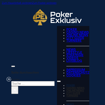
Zum Hauptinhalt springen
Zum Footer springen
POKER
CASINO NEWS
ONLINE NEWS
CITY GUIDE
TURNIERE
NEWS
LIFESTYLE
STRATEGIE
VIDEOS
LIVEBLOG
IMPRESSUM
Seite durchsuchen
DATENSCHUTZ
COOKIES
Suchen
POKER
×
CASINO NEWS
ONLINE NEWS
CITY GUIDE
TURNIERE
NEWS