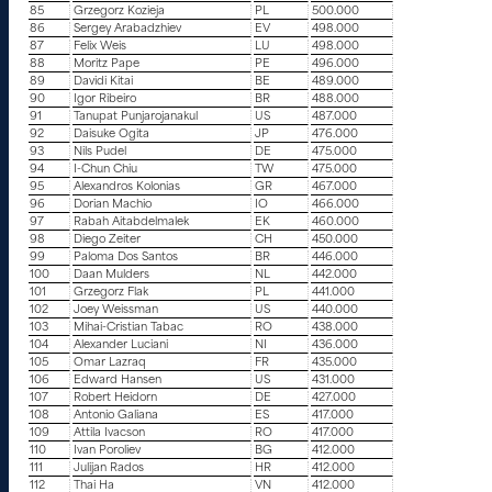
85
Grzegorz Kozieja
PL
500.000
86
Sergey Arabadzhiev
EV
498.000
87
Felix Weis
LU
498.000
88
Moritz Pape
PE
496.000
89
Davidi Kitai
BE
489.000
90
Igor Ribeiro
BR
488.000
91
Tanupat Punjarojanakul
US
487.000
92
Daisuke Ogita
JP
476.000
93
Nils Pudel
DE
475.000
94
I-Chun Chiu
TW
475.000
95
Alexandros Kolonias
GR
467.000
96
Dorian Machio
IO
466.000
97
Rabah Aitabdelmalek
EK
460.000
98
Diego Zeiter
CH
450.000
99
Paloma Dos Santos
BR
446.000
100
Daan Mulders
NL
442.000
101
Grzegorz Flak
PL
441.000
102
Joey Weissman
US
440.000
103
Mihai-Cristian Tabac
RO
438.000
104
Alexander Luciani
NI
436.000
105
Omar Lazraq
FR
435.000
106
Edward Hansen
US
431.000
107
Robert Heidorn
DE
427.000
108
Antonio Galiana
ES
417.000
109
Attila Ivacson
RO
417.000
110
Ivan Poroliev
BG
412.000
111
Julijan Rados
HR
412.000
112
Thai Ha
VN
412.000