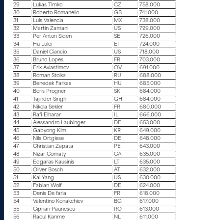
29
Lukas Timko
CZ
758.000
30
Roberto Romanello
GB
741.000
31
Luis Valencia
MX
738.000
32
Martin Zamani
US
729.000
33
Per Anton Siden
SE
726.000
34
Hu Lulei
EI
724.000
35
Daniel Ciancio
US
718.000
36
Bruno Lopes
FR
703.000
37
Erik Avlastimov
OV
691.000
38
Roman Stoika
RU
688.000
39
Benedek Farkas
HU
685.000
40
Boris Progner
SK
684.000
41
Tajinder Singh
GH
684.000
42
Nikola Sekler
FR
680.000
43
Rafi Elharar
IL
666.000
44
Alessandro Laubinger
DE
653.000
45
Gabyong Kim
KR
649.000
46
Nils Ortgiese
DE
648.000
47
Christian Zapata
PE
643.000
48
Nizar Comaty
CA
635.000
49
Edgaras Kausinis
LT
635.000
50
Oliver Bosch
AT
632.000
51
Kai Yang
US
630.000
52
Fabian Wolf
DE
624.000
53
Denis De faria
FR
618.000
54
Valentino Konakchiev
BG
617.000
55
Ciprian Paunescu
RO
613.000
56
Raoul Kanme
NL
611.000