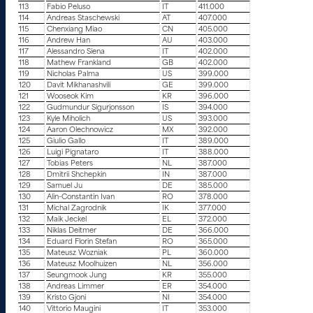
113
Fabio Peluso
IT
411.000
114
Andreas Staschewski
AT
407.000
115
Chenxiang Miao
CN
405.000
116
Andrew Han
AU
403.000
117
Alessandro Siena
IT
402.000
118
Mathew Frankland
GB
402.000
119
Nicholas Palma
US
399.000
120
Davit Mikhanashvili
GE
399.000
121
Wooseok Kim
KR
396.000
122
Gudmundur Sigurjonsson
IS
394.000
123
Kyle Miholich
US
393.000
124
Aaron Olechnowicz
MX
392.000
125
Giulio Gallo
IT
389.000
126
Luigi Pignataro
IT
388.000
127
Tobias Peters
NL
387.000
128
Dmitrii Shchepkin
IN
387.000
129
Samuel Ju
DE
385.000
130
Alin-Constantin Ivan
RO
378.000
131
Michal Zagrodnik
IK
377.000
132
Maik Jeckel
EL
372.000
133
Niklas Deitmer
DE
366.000
134
Eduard Florin Stefan
RO
365.000
135
Mateusz Wozniak
PL
360.000
136
Mateusz Moolhuizen
NL
356.000
137
Seungmook Jung
KR
355.000
138
Andreas Limmer
ER
354.000
139
Kristo Gjoni
NI
354.000
140
Vittorio Maugini
IT
353.000