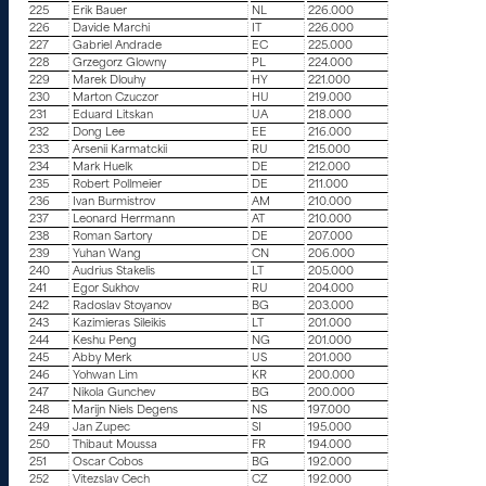
225
Erik Bauer
NL
226.000
226
Davide Marchi
IT
226.000
227
Gabriel Andrade
EC
225.000
228
Grzegorz Glowny
PL
224.000
229
Marek Dlouhy
HY
221.000
230
Marton Czuczor
HU
219.000
231
Eduard Litskan
UA
218.000
232
Dong Lee
EE
216.000
233
Arsenii Karmatckii
RU
215.000
234
Mark Huelk
DE
212.000
235
Robert Pollmeier
DE
211.000
236
Ivan Burmistrov
AM
210.000
237
Leonard Herrmann
AT
210.000
238
Roman Sartory
DE
207.000
239
Yuhan Wang
CN
206.000
240
Audrius Stakelis
LT
205.000
241
Egor Sukhov
RU
204.000
242
Radoslav Stoyanov
BG
203.000
243
Kazimieras Sileikis
LT
201.000
244
Keshu Peng
NG
201.000
245
Abby Merk
US
201.000
246
Yohwan Lim
KR
200.000
247
Nikola Gunchev
BG
200.000
248
Marijn Niels Degens
NS
197.000
249
Jan Zupec
SI
195.000
250
Thibaut Moussa
FR
194.000
251
Oscar Cobos
BG
192.000
252
Vitezslav Cech
CZ
192.000