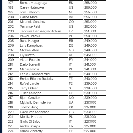
197
Bernat Moragrega
ES
258.000
198
Casey Hatmaker
US
256.000
199
Tom Talboom
NL
256.000
200
Carlos Mora
RA
256.000
201
Mauricio Sanchez
CO
253.000
202
Terrance Reid
US
252.000
203
Jacques Der Megreditchian
FR
251.000
204
Pawel Brzeski
PL
250.000
205
Rune Hauger
ER
249.000
206
Lars Kamphues
DE
249.000
207
Michael Allen
GB
249.000
208
Lily Kiletto
US
245.000
209
Alban Fourcin
FR
244.000
210
Dario Sorrenti
IT
241.000
211
Maciej Plocki
PL
241.000
212
Fabio Giamberardini
IT
240.000
213
Enrico Etienne Rudelitz
TZ
240.000
214
Rafael Jarufe
FE
239.000
215
Jerry Odeen
SE
239.000
216
Julian Selinger
DE
239.000
217
Bjorn Gravlien
NO
239.000
218
Mykhailo Demydenko
UA
237.000
219
Jinwoo Jung
KR
237.000
220
David von Schnehen
GB
233.000
221
Monika Hrabec
PL
231.000
222
Giulio Di Salvo
IT
227.000
223
Andro Scarpa
HR
227.000
224
Adam Vinczeffy
FY
227.000