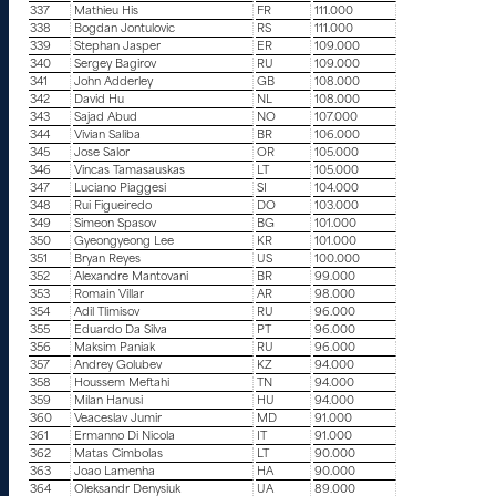
337
Mathieu His
FR
111.000
338
Bogdan Jontulovic
RS
111.000
339
Stephan Jasper
ER
109.000
340
Sergey Bagirov
RU
109.000
341
John Adderley
GB
108.000
342
David Hu
NL
108.000
343
Sajad Abud
NO
107.000
344
Vivian Saliba
BR
106.000
345
Jose Salor
OR
105.000
346
Vincas Tamasauskas
LT
105.000
347
Luciano Piaggesi
SI
104.000
348
Rui Figueiredo
DO
103.000
349
Simeon Spasov
BG
101.000
350
Gyeongyeong Lee
KR
101.000
351
Bryan Reyes
US
100.000
352
Alexandre Mantovani
BR
99.000
353
Romain Villar
AR
98.000
354
Adil Tlimisov
RU
96.000
355
Eduardo Da Silva
PT
96.000
356
Maksim Paniak
RU
96.000
357
Andrey Golubev
KZ
94.000
358
Houssem Meftahi
TN
94.000
359
Milan Hanusi
HU
94.000
360
Veaceslav Jumir
MD
91.000
361
Ermanno Di Nicola
IT
91.000
362
Matas Cimbolas
LT
90.000
363
Joao Lamenha
HA
90.000
364
Oleksandr Denysiuk
UA
89.000