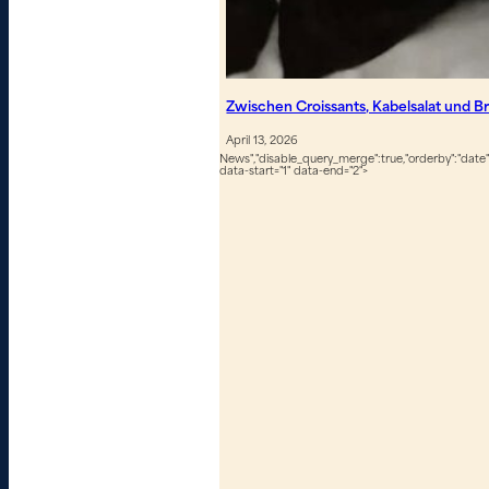
Zwischen Croissants, Kabelsalat und B
April 13, 2026
News","disable_query_merge":true,"orderby":"date","
data-start="1" data-end="2">