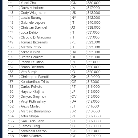
141
Yueqi Zhu
CN
350.000
142
Davis Mihelsons
LV
347.000
143
Cody Wiegmann
US
342.000
144
Laszlo Burany
NY
342.000
145
Gabriele Lepore
IT
340.000
146
Christian Steindel
AT
338.000
147
Luca Delrio
IT
331.000
148
Claudio Di Giacomo
IT
331.000
149
Tomasz Brzezinski
PL
323.000
150
Matteo Intiso
IT
323.000
151
Arkadiy Tsinis
UA
323.000
152
Stefan Peukert
DE
322.000
153
Pedro Faustino
PT
321.000
154
Bruno Desimoni
BR
320.000
155
Vito Burgio
IO
320.000
156
Christophe Panetti
CH
319.000
157
Konstantinos Tzinis
GR
317.000
158
Carlos Peixoto
PT
316.000
159
Hayato Kitajima
JP
315.000
160
Dmytro Smyrnov
OV
315.000
161
Vasyl Pidhrushnyi
UA
312.000
162
Alexis Morlet
ET
311.000
163
Marcelo Bernardino
BR
310.000
164
Artur Shupa
PT
309.000
165
Ivan Karlo Banic
IC
309.000
166
James Craig
IG
308.000
167
Archibald Seaton
GB
303.000
168
Adrian Santos
OS
300.000